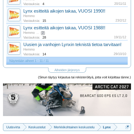
20/11/11
Vastauksia:
4
Lynx esitteitä aikojen takaa, VUOSI 1990!!
Hemmo
23/2/12
Vastauksia:
15
Lynx esitteitä aikojen takaa, VUOSI 1988!!
Hemmo
...
2
19/11/12
Vastauksia:
28
Uusien ja vanhojen Lynxin teknistä tietoa tarvitaan!
Hemmo
29/10/10
Vastauksia:
14
Näytetään aiheet 1 - 11 / 11
Aiheiden järjestys
(Sinun täytyy kirjautua tai rekisteröityä, jotta voit kirjoittaa tänne.)
Uutisvirta
Keskustelut
Merkkikohtainen keskustelu
Lynx