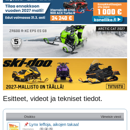
Esitteet, videot ja tekniset tiedot.
Otsikko
Viimeisin viesti
Lynx leffoja, aikojen takaa!
Hemmo
...
3
4
5