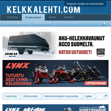
Kirjaudu sisään tai rekisteröidy
Uutisvirta
Media
Jäsenet
Keskustelut
Etsi keskusteluista
Uusimmat viestit
Uutisvirta
Keskustelut
Merkkikohtainen keskustelu
Lynx