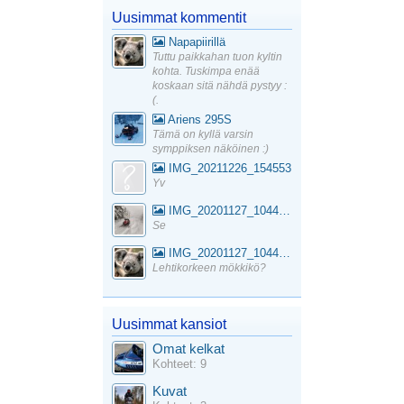
Uusimmat kommentit
Napapiirillä
Tuttu paikkahan tuon kyltin
kohta. Tuskimpa enää
koskaan sitä nähdä pystyy :
(.
Ariens 295S
Tämä on kyllä varsin
symppiksen näköinen :)
IMG_20211226_154553
Yv
IMG_20201127_104441_1
Se
IMG_20201127_104441_1
Lehtikorkeen mökkikö?
Uusimmat kansiot
Omat kelkat
Kohteet: 9
Kuvat