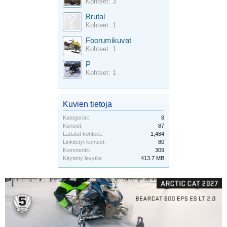
Kohteet: 3
Brutal
Kohteet: 1
Foorumikuvat
Kohteet: 1
P
Kohteet: 1
Kuvien tietoja
Kategoriat:
8
Kansiot:
87
Ladatut kohteet:
1,484
Linkitetyt kohteet:
80
Kommentit:
309
Käytetty levytila:
413.7 MB