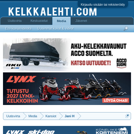
Kirjaudu sisään tai rekisteröidy
Uutisvirta
Keskustelut
Jäsenet
Media
Etsi kuvia/videoita
Uusimmat kuvat & videot
Uutisvirta
Media
Kansiot
Jani H