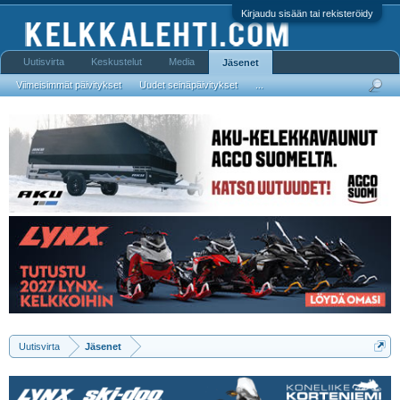
Kirjaudu sisään tai rekisteröidy
Uutisvirta
Keskustelut
Media
Jäsenet
Viimeisimmät päivitykset
Uudet seinäpäivitykset
...
Uutisvirta
Jäsenet