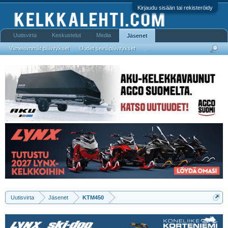
Kirjaudu sisään tai rekisteröidy
Uutisvirta
Keskustelut
Media
Jäsenet
Viimeisimmät päivitykset
Uudet seinäpäivitykset
...
Uutisvirta
Jäsenet
KTM450