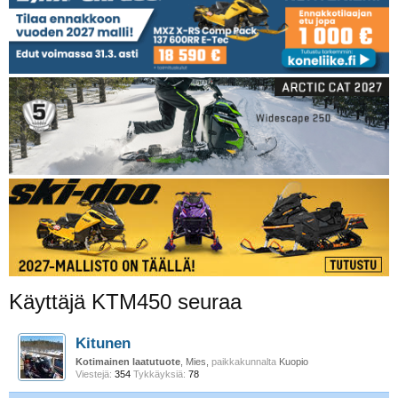
Käyttäjä KTM450 seuraa
Kitunen
Kotimainen laatutuote
, Mies,
paikkakunnalta
Kuopio
Viestejä:
354
Tykkäyksiä:
78