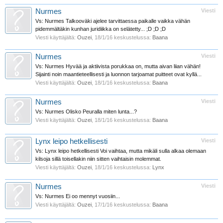
Nurmes
Viesti
Vs: Nurmes Talkooväki ajelee tarvittaessa paikalle vaikka vähän
pidemmältäkin kunhan juridiikka on selätetty... ;D ;D ;D
Viesti käyttäjältä:
Ouzei
,
18/1/16
keskustelussa:
Baana
Nurmes
Viesti
Vs: Nurmes Hyvää ja aktiivista porukkaa on, mutta aivan liian vähän!
Sijainti noin maantieteellisesti ja luonnon tarjoamat puitteet ovat kyllä...
Viesti käyttäjältä:
Ouzei
,
18/1/16
keskustelussa:
Baana
Nurmes
Viesti
Vs: Nurmes Olisko Peuralla miten lunta...?
Viesti käyttäjältä:
Ouzei
,
18/1/16
keskustelussa:
Baana
Lynx leipo hetkellisesti
Viesti
Vs: Lynx leipo hetkellisesti Voi vaihtaa, mutta mikäli sulla alkaa olemaan
kilsoja sillä toisellakin niin sitten vaihtaisin molemmat.
Viesti käyttäjältä:
Ouzei
,
18/1/16
keskustelussa:
Lynx
Nurmes
Viesti
Vs: Nurmes Ei oo mennyt vuosiin...
Viesti käyttäjältä:
Ouzei
,
17/1/16
keskustelussa:
Baana