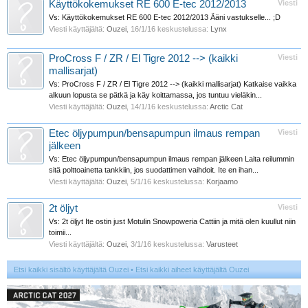
Käyttökokemukset RE 600 E-tec 2012/2013
Viesti
Vs: Käyttökokemukset RE 600 E-tec 2012/2013 Ääni vastukselle... ;D
Viesti käyttäjältä:
Ouzei
,
16/1/16
keskustelussa:
Lynx
ProCross F / ZR / El Tigre 2012 --> (kaikki
Viesti
mallisarjat)
Vs: ProCross F / ZR / El Tigre 2012 --> (kaikki mallisarjat) Katkaise vaikka
alkuun lopusta se pätkä ja käy koittamassa, jos tuntuu vieläkin...
Viesti käyttäjältä:
Ouzei
,
14/1/16
keskustelussa:
Arctic Cat
Etec öljypumpun/bensapumpun ilmaus rempan
Viesti
jälkeen
Vs: Etec öljypumpun/bensapumpun ilmaus rempan jälkeen Laita reilummin
sitä polttoainetta tankkiin, jos suodattimen vaihdoit. Ite en ihan...
Viesti käyttäjältä:
Ouzei
,
5/1/16
keskustelussa:
Korjaamo
2t öljyt
Viesti
Vs: 2t öljyt Ite ostin just Motulin Snowpoweria Cattiin ja mitä olen kuullut niin
toimii...
Viesti käyttäjältä:
Ouzei
,
3/1/16
keskustelussa:
Varusteet
Etsi kaikki sisältö käyttäjältä Ouzei
Etsi kaikki aiheet käyttäjältä Ouzei