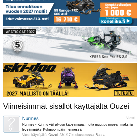
Viimeisimmät sisällöt käyttäjältä Ouzei
Nurmes
Viesti
Nurmes - Kuhmo väli alkuun kapeampaa, mutta muuttuu nopeammaksi ja
leveämmäksi Kuhmoon päin mennessä.
Viesti käyttäjältä:
Ouzei
,
23/1/17
keskustelussa:
Baana