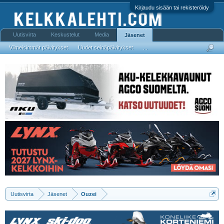
Kirjaudu sisään tai rekisteröidy
Uutisvirta
Keskustelut
Media
Jäsenet
Viimeisimmät päivitykset
Uudet seinäpäivitykset
...
Uutisvirta
Jäsenet
Ouzei