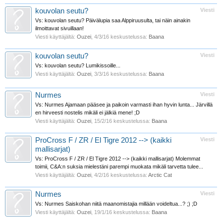
kouvolan seutu?
Viesti
Vs: kouvolan seutu? Päivälupia saa Alppiruusulta, tai näin ainakin
ilmoittavat sivuillaan!
Viesti käyttäjältä:
Ouzei
,
4/3/16
keskustelussa:
Baana
kouvolan seutu?
Viesti
Vs: kouvolan seutu? Lumikissoille...
Viesti käyttäjältä:
Ouzei
,
3/3/16
keskustelussa:
Baana
Nurmes
Viesti
Vs: Nurmes Ajamaan pääsee ja paikoin varmasti ihan hyvin lunta... Järvillä
en hirveesti nostelis mikäli ei jälkiä mene! ;D
Viesti käyttäjältä:
Ouzei
,
15/2/16
keskustelussa:
Baana
ProCross F / ZR / El Tigre 2012 --> (kaikki
Viesti
mallisarjat)
Vs: ProCross F / ZR / El Tigre 2012 --> (kaikki mallisarjat) Molemmat
toimii, C&A:n suksia mielestäni parempi muokata mikäli tarvetta tulee...
Viesti käyttäjältä:
Ouzei
,
4/2/16
keskustelussa:
Arctic Cat
Nurmes
Viesti
Vs: Nurmes Saiskohan niitä maanomistajia millään voideltua...? ;) ;D
Viesti käyttäjältä:
Ouzei
,
19/1/16
keskustelussa:
Baana