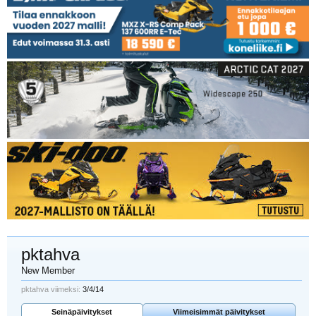
pktahva
New Member
pktahva viimeksi:
3/4/14
Seinäpäivitykset
Viimeisimmät päivitykset