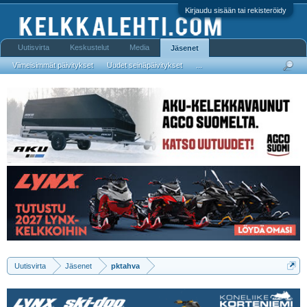
Kirjaudu sisään tai rekisteröidy
Uutisvirta
Keskustelut
Media
Jäsenet
Viimeisimmät päivitykset
Uudet seinäpäivitykset
...
Uutisvirta
Jäsenet
pktahva