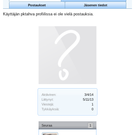
Postaukset
Jäsenen tiedot
Käyttäjän pktahva profiilissa ei ole vielä postauksia.
Aktiivinen:
3/4/14
Liittynyt:
5/11/13
Viestejä:
1
Tykkäyksiä:
0
Seuraa
1