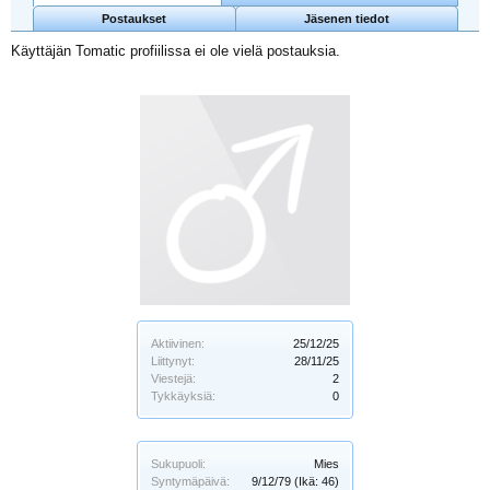
Postaukset
Jäsenen tiedot
Käyttäjän Tomatic profiilissa ei ole vielä postauksia.
Aktiivinen:
25/12/25
Liittynyt:
28/11/25
Viestejä:
2
Tykkäyksiä:
0
Sukupuoli:
Mies
Syntymäpäivä:
9/12/79
(Ikä: 46)