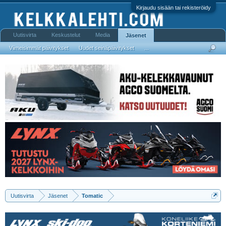
Kirjaudu sisään tai rekisteröidy
Uutisvirta
Keskustelut
Media
Jäsenet
Viimeisimmät päivitykset
Uudet seinäpäivitykset
...
Uutisvirta
Jäsenet
Tomatic