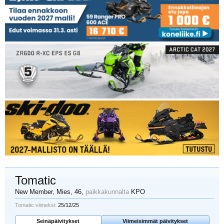
Tomatic
New Member
, Mies, 46,
paikkakunnalta
KPO
Tomatic viimeksi:
25/12/25
Seinäpäivitykset
Viimeisimmät päivitykset