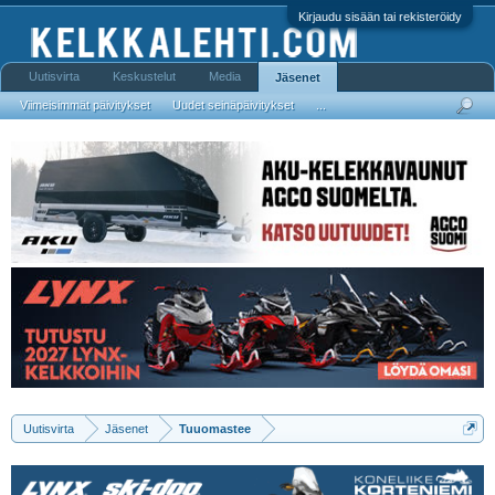
Kirjaudu sisään tai rekisteröidy
Uutisvirta
Keskustelut
Media
Jäsenet
Viimeisimmät päivitykset
Uudet seinäpäivitykset
...
Uutisvirta
Jäsenet
Tuuomastee