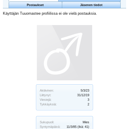
Postaukset
Jäsenen tiedot
Käyttäjän Tuuomastee profiilissa ei ole vielä postauksia.
Aktiivinen:
5/3/23
Liittynyt:
31/12/19
Viestejä:
3
Tykkäyksiä:
2
Sukupuoli:
Mies
Syntymäpäivä:
11/3/85
(Ikä: 41)