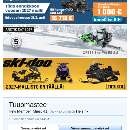
Tuuomastee
New Member
, Mies, 41,
paikkakunnalta
Helsinki
Tuuomastee viimeksi:
5/3/23
Seinäpäivitykset
Viimeisimmät päivitykset