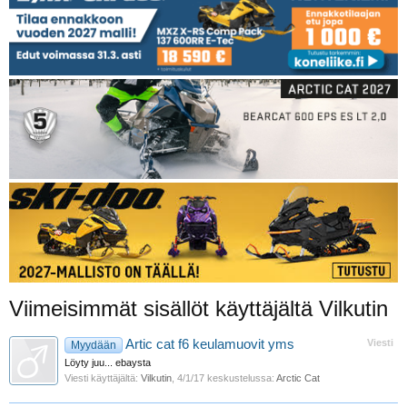
Viimeisimmät sisällöt käyttäjältä Vilkutin
Artic cat f6 keulamuovit yms
Viesti
Myydään
Löyty juu... ebaysta
Viesti käyttäjältä:
Vilkutin
,
4/1/17
keskustelussa:
Arctic Cat