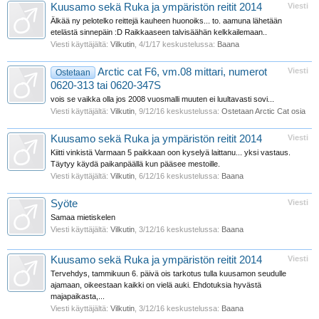
Kuusamo sekä Ruka ja ympäristön reitit 2014
Viesti
Älkää ny pelotelko reittejä kauheen huonoiks... to. aamuna lähetään
etelästä sinnepäin :D Raikkaaseen talvisäähän kelkkailemaan..
Viesti käyttäjältä:
Vilkutin
,
4/1/17
keskustelussa:
Baana
Arctic cat F6, vm.08 mittari, numerot
Viesti
Ostetaan
0620-313 tai 0620-347S
vois se vaikka olla jos 2008 vuosmalli muuten ei luultavasti sovi...
Viesti käyttäjältä:
Vilkutin
,
9/12/16
keskustelussa:
Ostetaan Arctic Cat osia
Kuusamo sekä Ruka ja ympäristön reitit 2014
Viesti
Kiitti vinkistä Varmaan 5 paikkaan oon kyselyä laittanu... yksi vastaus.
Täytyy käydä paikanpäällä kun pääsee mestoille.
Viesti käyttäjältä:
Vilkutin
,
6/12/16
keskustelussa:
Baana
Syöte
Viesti
Samaa mietiskelen
Viesti käyttäjältä:
Vilkutin
,
3/12/16
keskustelussa:
Baana
Kuusamo sekä Ruka ja ympäristön reitit 2014
Viesti
Tervehdys, tammikuun 6. päivä ois tarkotus tulla kuusamon seudulle
ajamaan, oikeestaan kaikki on vielä auki. Ehdotuksia hyvästä
majapaikasta,...
Viesti käyttäjältä:
Vilkutin
,
3/12/16
keskustelussa:
Baana