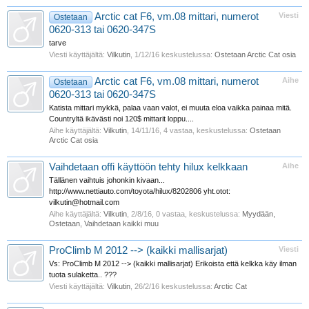
Arctic cat F6, vm.08 mittari, numerot
Viesti
Ostetaan
0620-313 tai 0620-347S
tarve
Viesti käyttäjältä:
Vilkutin
,
1/12/16
keskustelussa:
Ostetaan Arctic Cat osia
Arctic cat F6, vm.08 mittari, numerot
Aihe
Ostetaan
0620-313 tai 0620-347S
Katista mittari mykkä, palaa vaan valot, ei muuta eloa vaikka painaa mitä.
Countryltä ikävästi noi 120$ mittarit loppu....
Aihe käyttäjältä:
Vilkutin
,
14/11/16
, 4 vastaa, keskustelussa:
Ostetaan
Arctic Cat osia
Vaihdetaan offi käyttöön tehty hilux kelkkaan
Aihe
Tällänen vaihtuis johonkin kivaan...
http://www.nettiauto.com/toyota/hilux/8202806 yht.otot:
vilkutin@hotmail.com
Aihe käyttäjältä:
Vilkutin
,
2/8/16
, 0 vastaa, keskustelussa:
Myydään,
Ostetaan, Vaihdetaan kaikki muu
ProClimb M 2012 --> (kaikki mallisarjat)
Viesti
Vs: ProClimb M 2012 --> (kaikki mallisarjat) Erikoista että kelkka käy ilman
tuota sulaketta.. ???
Viesti käyttäjältä:
Vilkutin
,
26/2/16
keskustelussa:
Arctic Cat