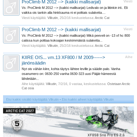
ProClimb M 2012 --> (kaikki mallisarjat)
Viesti
Vs: ProClimb M 2012 --> (kaikki mallisarjat) Ledivalo on ja liitinkin irti.. Eli
vaikka ois tankin alla hinkkauma ni ei polttais sulaketta....
Viesti käyttäjältä:
Vilkutin
,
25/2/16
keskustelussa:
Arctic Cat
ProClimb M 2012 --> (kaikki mallisarjat)
Viesti
Vs: ProClimb M 2012 --> (kaikki mallisarjat) Mikä peeveli on -13 xf hc 800
catissa kun polttaa kokoajan keskimmäistä sulaketta...
Viesti käyttäjältä:
Vilkutin
,
25/2/16
keskustelussa:
Arctic Cat
KIIRE OIS... vm.13 XF800 / M 2009------>
Aihe
jänönsäädin
Nyt ois vähän kiire, kohta täytys lähtee leville ja säädin palo. Vanha
osanumero on: 0630-250 vanha 0630-323 uusi Päijät-hämeestä
lähdetään...
Aihe käyttäjältä:
Vilkutin
,
7/2/16
, 0 vastaa, keskustelussa:
Ostetaan Arctic
Cat osia
Etsi kaikki sisältö käyttäjältä Vilkutin
Etsi kaikki aiheet käyttäjältä Vilkutin