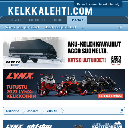
Kirjaudu sisään tai rekisteröidy
Uutisvirta
Keskustelut
Media
Jäsenet
Viimeisimmät päivitykset
Uudet seinäpäivitykset
...
Uutisvirta
Jäsenet
Vilkutin