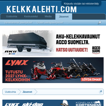
Kirjaudu sisään tai rekisteröidy
Uutisvirta
Keskustelut
Media
Jäsenet
Viimeisimmät päivitykset
Uudet seinäpäivitykset
...
Uutisvirta
Jäsenet