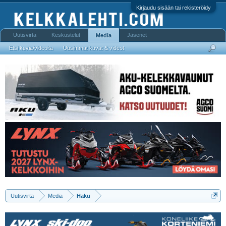
Kirjaudu sisään tai rekisteröidy
Uutisvirta
Keskustelut
Jäsenet
Media
Etsi kuvia/videoita
Uusimmat kuvat & videot
Uutisvirta
Media
Haku