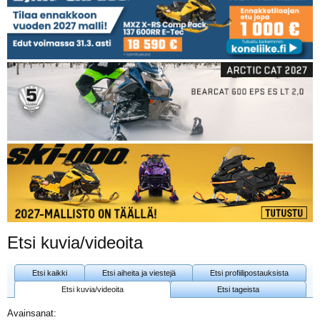
Etsi kuvia/videoita
Etsi kaikki
Etsi aiheita ja viestejä
Etsi profiilipostauksista
Etsi kuvia/videoita
Etsi tageista
Avainsanat: