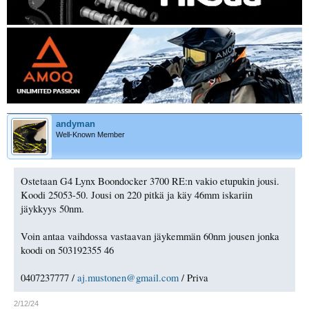
andyman
Well-Known Member
Ostetaan G4 Lynx Boondocker 3700 RE:n vakio etupukin jousi.
Koodi 25053-50. Jousi on 220 pitkä ja käy 46mm iskariin
jäykkyys 50nm.
Voin antaa vaihdossa vastaavan jäykemmän 60nm jousen jonka
koodi on 503192355 46
0407237777 /
aj.mustonen@gmail.com
/ Priva
2/12/24