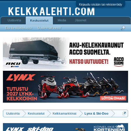
Kirjaudu sisään tai rekisteröidy
Uutisvirta
Media
Jäsenet
Keskustelut
Etsi keskusteluista
Uusimmat viestit
Uutisvirta
Keskustelut
Kelkkamarkkinat
Lynx & Ski-Doo