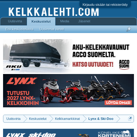
Kirjaudu sisään tai rekisteröidy
Uutisvirta
Media
Jäsenet
Keskustelut
Etsi keskusteluista
Uusimmat viestit
Uutisvirta
Keskustelut
Kelkkamarkkinat
Lynx & Ski-Doo