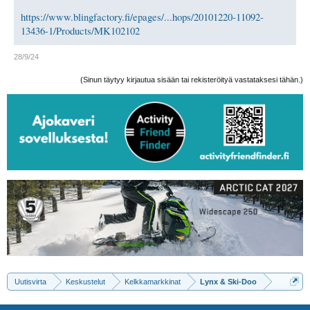
https://www.blingfactory.fi/epages/...hops/20101220-11092-
13436-1/Products/MK102102
28/9/24
(Sinun täytyy kirjautua sisään tai rekisteröityä vastataksesi tähän.)
Uutisvirta
Keskustelut
Kelkkamarkkinat
Lynx & Ski-Doo