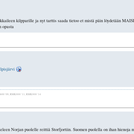
kaileen kilpparille ja nyt tarttis saada tietoo et mistä päin löydetään M
n opasta
lpisjärvi
ve600 '09, RMK800 '11, RMK800 '14
een Norjan puolelle reittiä Storfjortiin. Suomen puolella on ihan hienoja ma