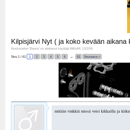
Kilpisjärvi Nyt ( ja koko kevään aikana k
Keskustelun '
Baana
' on aloittanut käyttäjä
MiKo84
,
13/2/06
.
Sivu 1 / 61
1
2
3
4
5
6
→
61
Seuraava >
mitään vinkkiä missä voisi kikkailla ja kiiku