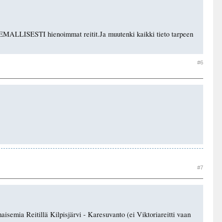
AISEMALLISESTI hienoimmat reitit.Ja muutenki kaikki tieto tarpeen
#6
#7
isemia Reitillä Kilpisjärvi - Karesuvanto (ei Viktoriareitti vaan