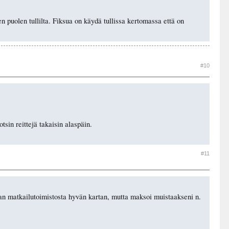
men puolen tullilta. Fiksua on käydä tullissa kertomassa että on
#10
tsin reittejä takaisin alaspäin.
#11
unan matkailutoimistosta hyvän kartan, mutta maksoi muistaakseni n.