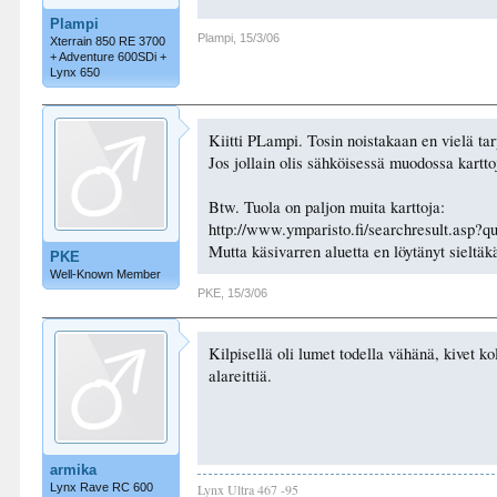
Plampi
Plampi
,
15/3/06
Xterrain 850 RE 3700
+ Adventure 600SDi +
Lynx 650
Kiitti PLampi. Tosin noistakaan en vielä ta
Jos jollain olis sähköisessä muodossa karttoja
Btw. Tuola on paljon muita karttoja:
http://www.ymparisto.fi/searchresult.asp
Mutta käsivarren aluetta en löytänyt sieltäk
PKE
Well-Known Member
PKE
,
15/3/06
Kilpisellä oli lumet todella vähänä, kivet 
alareittiä.
armika
Lynx Rave RC 600
Lynx Ultra 467 -95