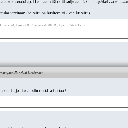
Lätäseno seudulla). Huomaa, että reitti suljetaan 20.4 - http://kelkkalehti.
tska tarvitaan (se reitti on huoltoreitti / vaellusreitti).
Exiter-570, Lynx-800, Renegade-1000SDi, Lynx SC-600 E-Tec.
n puolelle reittiä Storfjortiin.
lupia? Ja jos tarvii niin mistä voi ostaa?