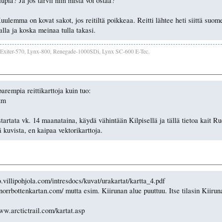
lupia? Ja jos tarvii niin mistä voi ostaa?
 Kuulemma on kovat sakot, jos reitiltä poikkeaa. Reitti lähtee heti siittä suo
la ja koska meinaa tulla takasi.
Exiter-570, Lynx-800, Renegade-1000SDi, Lynx SC-600 E-Tec.
arempia reittikarttoja kuin tuo:
htm
artata vk. 14 maanataina, käydä vähintään Kilpisellä ja tällä tietoa kait Ruo
 kuvista, en kaipaa vektorikarttoja.
o.villipohjola.com/intresdocs/kuvat/urakartat/kartta_4.pdf
.norrbottenkartan.com/ mutta esim. Kiirunan alue puuttuu. Itse tilasin Kiir
www.arctictrail.com/kartat.asp