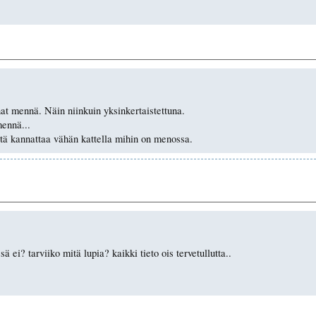
nat mennä. Näin niinkuin yksinkertaistettuna.
mennä...
 että kannattaa vähän kattella mihin on menossa.
sä ei? tarviiko mitä lupia? kaikki tieto ois tervetullutta..