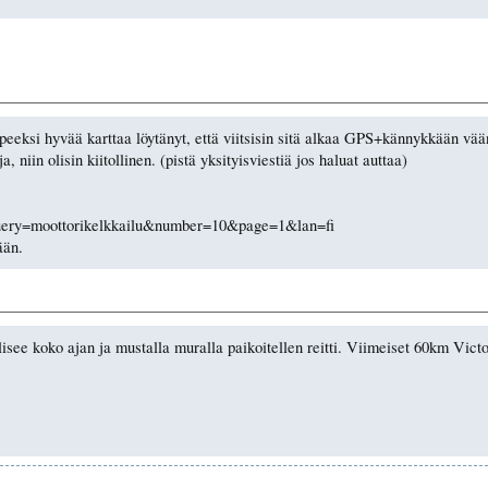
rpeeksi hyvää karttaa löytänyt, että viitsisin sitä alkaa GPS+kännykkään vä
, niin olisin kiitollinen. (pistä yksityisviestiä jos haluat auttaa)
?query=moottorikelkkailu&number=10&page=1&lan=fi
ään.
kolisee koko ajan ja mustalla muralla paikoitellen reitti. Viimeiset 60km Vi