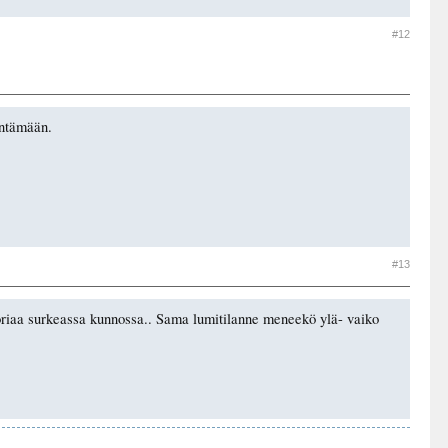
#12
äntämään.
#13
ctoriaa surkeassa kunnossa.. Sama lumitilanne meneekö ylä- vaiko