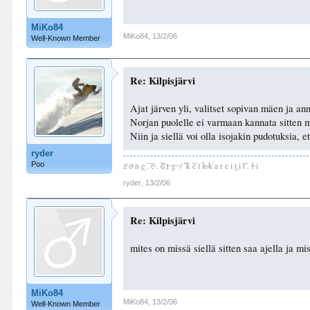
MiKo84
MiKo84
,
13/2/06
Well-Known Member
Re: Kilpisjärvi
Ajat järven yli, valitset sopivan mäen ja an
Norjan puolelle ei varmaan kannata sitten 
Niin ja siellä voi olla isojakin pudotuksia,
ryder
Poo
z̵ ́o̴ ̀n ͟e ͞. ͞c̴ . ͠o҉ r ̵g ̶ / ͠ ́k ͞e l k̴ ̷k̕ a r e i ͢t i ͝t . f̴ i
ryder
,
13/2/06
Re: Kilpisjärvi
mites on missä siellä sitten saa ajella ja mis
MiKo84
MiKo84
,
13/2/06
Well-Known Member