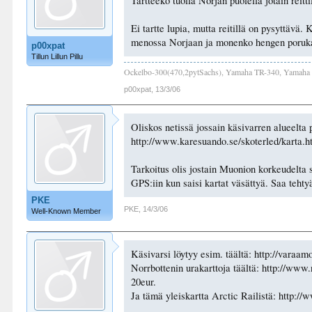
Tartteeko tuolla Norjan puolella jotain reitti
Ei tartte lupia, mutta reitillä on pysyttävä.
menossa Norjaan ja monenko hengen porukal
p00xpat
Tillun Lillun Pillu
Ockelbo-300(470,2pytSachs), Yamaha TR-340, Yamaha 
p00xpat
,
13/3/06
Oliskos netissä jossain käsivarren alueelta p
http://www.karesuando.se/skoterled/karta.
Tarkoitus olis jostain Muonion korkeudelta st
GPS:iin kun saisi kartat väsättyä. Saa tehtyä
PKE
PKE
,
14/3/06
Well-Known Member
Käsivarsi löytyy esim. täältä: http://varaam
Norrbottenin urakarttoja täältä: http://www
20eur.
Ja tämä yleiskartta Arctic Railistä: http://