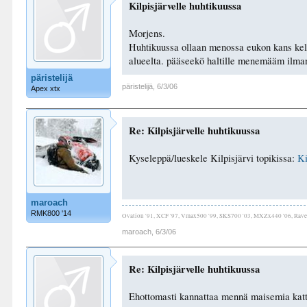
Kilpisjärvelle huhtikuussa
Morjens.
Huhtikuussa ollaan menossa eukon kans kelk
alueelta. pääseekö haltille menemääm ilma
päristelijä
päristelijä
,
6/3/06
Apex xtx
Re: Kilpisjärvelle huhtikuussa
Kyseleppä/lueskele Kilpisjärvi topikissa:
Ki
maroach
RMK800 '14
Ovation '91, XCF '97, Vmax500 '99, SKS700 '03, MXZx440 '06, Ra
maroach
,
6/3/06
Re: Kilpisjärvelle huhtikuussa
Ehottomasti kannattaa mennä maisemia kattel