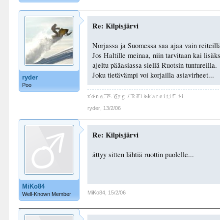
Re: Kilpisjärvi
Norjassa ja Suomessa saa ajaa vain reiteillä
Jos Haltille meinaa, niin tarvitaan kai lisäk
ajeltu pääasiassa siellä Ruotsin tuntureilla.
Joku tietävämpi voi korjailla asiavirheet...
ryder
Poo
z̵ ́o̴ ̀n ͟e ͞. ͞c̴ . ͠o҉ r ̵g ̶ / ͠ ́k ͞e l k̴ ̷k̕ a r e i ͢t i ͝t . f̴ i
ryder
,
13/2/06
Re: Kilpisjärvi
ättyy sitten lähtiä ruottin puolelle...
MiKo84
MiKo84
,
15/2/06
Well-Known Member