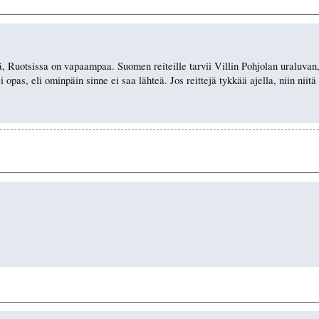
, Ruotsissa on vapaampaa. Suomen reiteille tarvii Villin Pohjolan uraluvan, N
si opas, eli ominpäin sinne ei saa lähteä. Jos reittejä tykkää ajella, niin ni