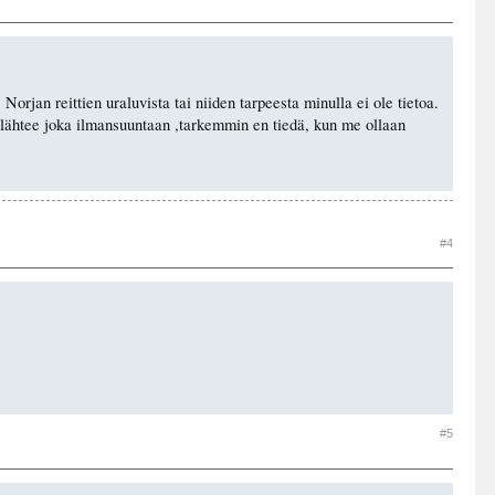
orjan reittien uraluvista tai niiden tarpeesta minulla ei ole tietoa.
itä lähtee joka ilmansuuntaan ,tarkemmin en tiedä, kun me ollaan
#4
#5