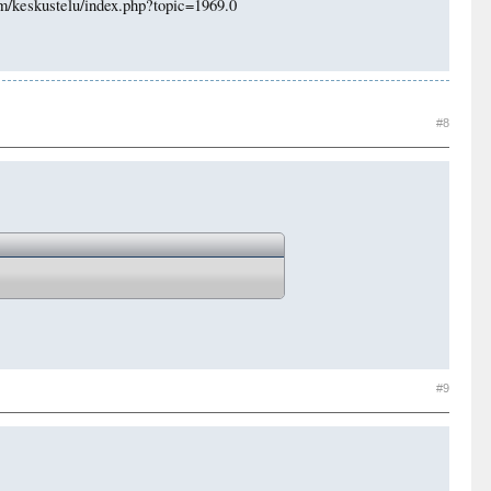
com/keskustelu/index.php?topic=1969.0
#8
#9