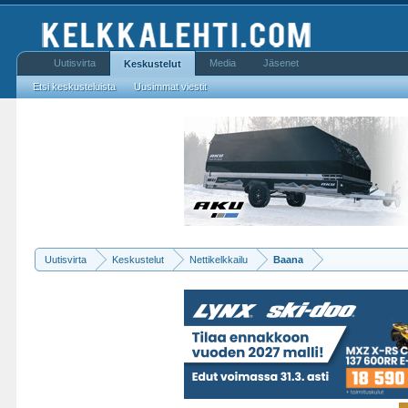
Uutisvirta
Media
Jäsenet
Keskustelut
Etsi keskusteluista
Uusimmat viestit
Uutisvirta
Keskustelut
Nettikelkkailu
Baana