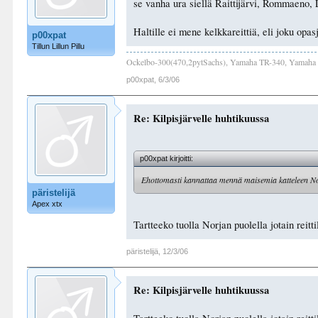
se vanha ura siellä Raittijärvi, Rommaeno, 
Haltille ei mene kelkkareittiä, eli joku opasju
p00xpat
Tillun Lillun Pillu
Ockelbo-300(470,2pytSachs), Yamaha TR-340, Yamaha 
p00xpat
,
6/3/06
Re: Kilpisjärvelle huhtikuussa
p00xpat kirjoitti:
Ehottomasti kannattaa mennä maisemia katteleen Norja
päristelijä
Apex xtx
Tartteeko tuolla Norjan puolella jotain reitti
päristelijä
,
12/3/06
Re: Kilpisjärvelle huhtikuussa