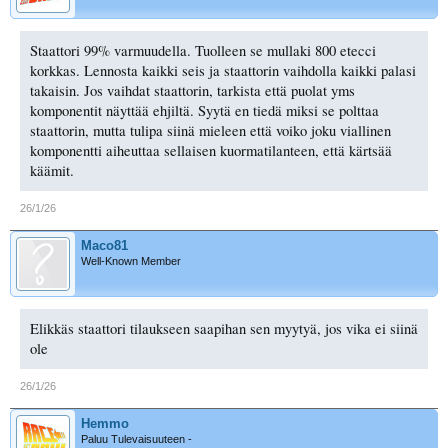
Staattori 99% varmuudella. Tuolleen se mullaki 800 etecci
korkkas. Lennosta kaikki seis ja staattorin vaihdolla kaikki palasi
takaisin. Jos vaihdat staattorin, tarkista että puolat yms
komponentit näyttää ehjiltä. Syytä en tiedä miksi se polttaa
staattorin, mutta tulipa siinä mieleen että voiko joku viallinen
komponentti aiheuttaa sellaisen kuormatilanteen, että kärtsää
käämit.
26/1/26
Maco81
Well-Known Member
Elikkäs staattori tilaukseen saapihan sen myytyä, jos vika ei siinä
ole
26/1/26
Hemmo
Paluu Tulevaisuuteen -