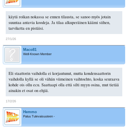
käytä roikan nokassa se ennen tilausta, se sanoo myös jotain
suuntaa antavia koodeja. Ja tilaa alkuperäinen käämi siihen,
tarviketta en pistäisi.
27/1/26
Maco81
Well-Known Member
Eli staattorin vaihdolla ei korjautunut, mutta kondensaattorin
vaihdolla kyllä se oli vähän viimeinen vaihtoehto, koska seuraava
kohde ois ollu ecu. Saattaapi olla että silti myyn osina, mut tietää
ainakin et osat on ehjiä.
17/2/26
Hemmo
Paluu Tulevaisuuteen -