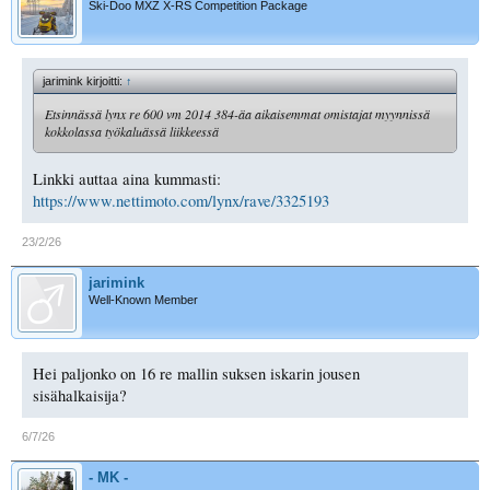
Ski-Doo MXZ X-RS Competition Package
jarimink kirjoitti:
↑
Etsinnässä lynx re 600 vm 2014 384-äa aikaisemmat omistajat myynnissä
kokkolassa työkaluässä liikkeessä
Linkki auttaa aina kummasti:
https://www.nettimoto.com/lynx/rave/3325193
23/2/26
jarimink
Well-Known Member
Hei paljonko on 16 re mallin suksen iskarin jousen
sisähalkaisija?
6/7/26
- MK -