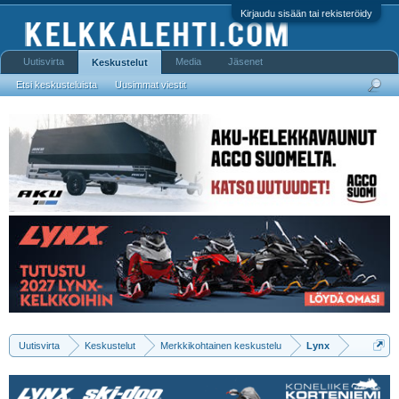
Kirjaudu sisään tai rekisteröidy
Uutisvirta
Media
Jäsenet
Keskustelut
Etsi keskusteluista
Uusimmat viestit
Uutisvirta
Keskustelut
Merkkikohtainen keskustelu
Lynx