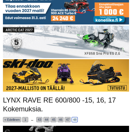
LYNX RAVE RE 600/800 -15, 16, 17
Kokemuksia.
< Edellinen
1
←
43
44
45
46
47
48