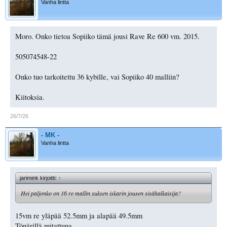
Vanha lintta
Moro. Onko tietoa Sopiiko tämä jousi Rave Re 600 vm. 2015.
505074548-22
Onko tuo tarkoitettu 36 kybille, vai Sopiiko 40 malliin?
Kiitoksia.
26/7/26
- MK -
Vanha lintta
jarimink kirjoitti:
↑
Hei paljonko on 16 re mallin suksen iskarin jousen sisähalkaisija?
15vm re yläpää 52.5mm ja alapää 49.5mm
Tönärillä mitattuna.