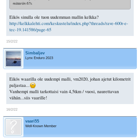
mittariin 67v.
Eikös sinulla ole tuon uudemman mallin kelkka?
http://kelkkalehti.com/keskustelu/index.php?threads/rave-600r-e-
tec-19.141586/page-65
15/2/22
Simbaljev
Lynx Enduro 2023
Eikös waarilla ole uudempi malli, vm2020, johan ajetut kilometrit
paljastaa...
Vanhempi malli tarkottaisi vain 4,5tkm / vuosi, naurettavan
vähän...siis vaarille!
16/2/22
vaari55
Well-Known Member