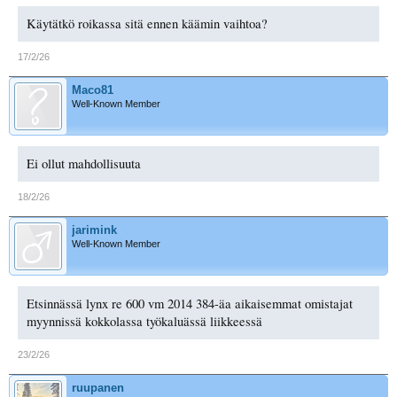
Käytätkö roikassa sitä ennen käämin vaihtoa?
17/2/26
Maco81
Well-Known Member
Ei ollut mahdollisuuta
18/2/26
jarimink
Well-Known Member
Etsinnässä lynx re 600 vm 2014 384-äa aikaisemmat omistajat
myynnissä kokkolassa työkaluässä liikkeessä
23/2/26
ruupanen