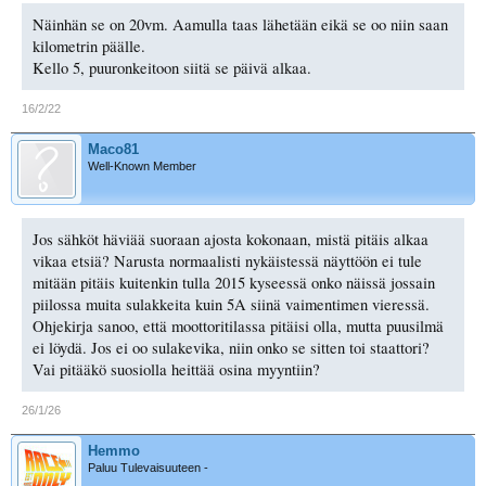
Näinhän se on 20vm. Aamulla taas lähetään eikä se oo niin saan
kilometrin päälle.
Kello 5, puuronkeitoon siitä se päivä alkaa.
16/2/22
Maco81
Well-Known Member
Jos sähköt häviää suoraan ajosta kokonaan, mistä pitäis alkaa
vikaa etsiä? Narusta normaalisti nykäistessä näyttöön ei tule
mitään pitäis kuitenkin tulla 2015 kyseessä onko näissä jossain
piilossa muita sulakkeita kuin 5A siinä vaimentimen vieressä.
Ohjekirja sanoo, että moottoritilassa pitäisi olla, mutta puusilmä
ei löydä. Jos ei oo sulakevika, niin onko se sitten toi staattori?
Vai pitääkö suosiolla heittää osina myyntiin?
26/1/26
Hemmo
Paluu Tulevaisuuteen -