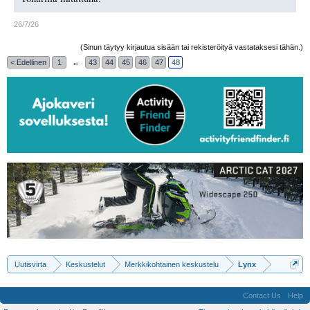
26/7/26
(Sinun täytyy kirjautua sisään tai rekisteröityä vastataksesi tähän.)
< Edellinen
1
←
43
44
45
46
47
48
Uutisvirta
Keskustelut
Merkkikohtainen keskustelu
Lynx
Contact Us
Help