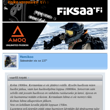
Hemikoo
Sidewinder xtx se 137"
vaari55 kirjoitti:
↑
Kohta 1800km. Kertaankaa ei ole jättänyt reitille. Kyselin huollosta miten
huollot jatkuu, vaan kun huoltoohjelma loppuu 10000km. Senverran sain
selville että jossain huollossa on vaihdettu ruiskurunko ja kansi. Ajossa en
ole huomannut mitään erikoista. Kertaakaan hihna ei ole mennyt rikki.
Kolmas hihna alkuperäisen jälkeen.
Veto on kohillaan kovalla jäljellä loppuun 150km.
Luotettava peli,tietenkin pitää ottaa huomioon käyttäjän ikä tänävuonna tulee