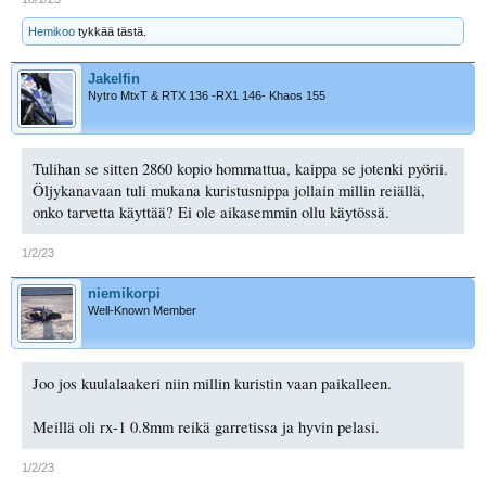
Hemikoo
tykkää tästä.
Jakelfin
Nytro MtxT & RTX 136 -RX1 146- Khaos 155
Tulihan se sitten 2860 kopio hommattua, kaippa se jotenki pyörii.
Öljykanavaan tuli mukana kuristusnippa jollain millin reiällä,
onko tarvetta käyttää? Ei ole aikasemmin ollu käytössä.
1/2/23
niemikorpi
Well-Known Member
Joo jos kuulalaakeri niin millin kuristin vaan paikalleen.
Meillä oli rx-1 0.8mm reikä garretissa ja hyvin pelasi.
1/2/23