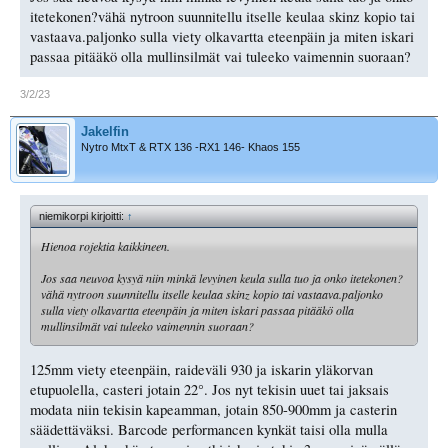
itetekonen?vähä nytroon suunnitellu itselle keulaa skinz kopio tai
vastaava.paljonko sulla viety olkavartta eteenpäin ja miten iskari
passaa pitääkö olla mullinsilmät vai tuleeko vaimennin suoraan?
3/2/23
Jakelfin
Nytro MtxT & RTX 136 -RX1 146- Khaos 155
niemikorpi kirjoitti:
↑
Hienoa rojektia kaikkineen.
Jos saa neuvoa kysyä niin minkä levyinen keula sulla tuo ja onko itetekonen?
vähä nytroon suunnitellu itselle keulaa skinz kopio tai vastaava.paljonko
sulla viety olkavartta eteenpäin ja miten iskari passaa pitääkö olla
mullinsilmät vai tuleeko vaimennin suoraan?
125mm viety eteenpäin, raideväli 930 ja iskarin yläkorvan
etupuolella, casteri jotain 22°. Jos nyt tekisin uuet tai jaksais
modata niin tekisin kapeamman, jotain 850-900mm ja casterin
säädettäväksi. Barcode performancen kynkät taisi olla mulla