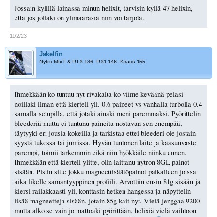
Jossain kylillä lainassa minun helixit, tarvisin kyllä 47 helixin,
että jos jollaki on ylimääräsiä niin voi tarjota.
11/2/23
Jakelfin
Nytro MtxT & RTX 136 -RX1 146- Khaos 155
Ihmekkään ko tuntuu nyt rivakalta ko viime keväänä pelasi
noillaki ilman että kierteli yli. 0.6 paineet vs vanhalla turbolla 0.4
samalla setupilla, että jotaki ainaki meni paremmaksi. Pyörittelin
bleederiä mutta ei tuntunu paineita nostavan sen enempää,
täytyyki eri jousia kokeilla ja tarkistaa ettei bleederi ole jostain
syystä tukossa tai jumissa. Hyvän tuntonen laite ja kaasunvaste
parempi, toimii tarkemmin eikä niin hyökkäile niinku ennen.
Ihmekkään että kierteli ylitte, olin laittanu nytron 8GL painot
sisään. Pistin sitte jokku magneettisäätöpainot paikalleen joissa
aika likelle samantyyppinen profiili. Arvottiin ensin 81g sisään ja
kiersi railakkaasti yli, konttasin hetken hangessa ja näpyttelin
lisää magneetteja sisään, jotain 85g kait nyt. Vielä jenggaa 9200
mutta alko se vain jo mattoaki pyörittään, helixiä vielä vaihtoon