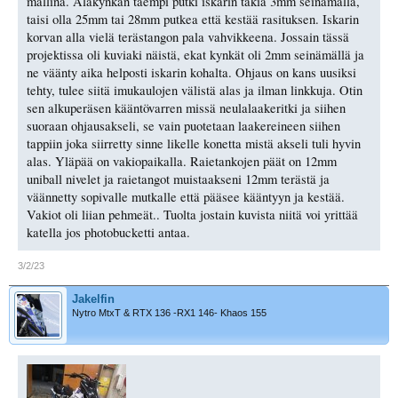
mallina. Alakynkän taempi putki iskarin takia 3mm seinämällä,
taisi olla 25mm tai 28mm putkea että kestää rasituksen. Iskarin
korvan alla vielä terästangon pala vahvikkeena. Jossain tässä
projektissa oli kuviaki näistä, ekat kynkät oli 2mm seinämällä ja
ne väänty aika helposti iskarin kohalta. Ohjaus on kans uusiksi
tehty, tulee siitä imukaulojen välistä alas ja ilman linkkuja. Otin
sen alkuperäsen kääntövarren missä neulalaakeritki ja siihen
suoraan ohjausakseli, se vain puotetaan laakereineen siihen
tappiin joka siirretty sinne likelle konetta mistä akseli tuli hyvin
alas. Yläpää on vakiopaikalla. Raietankojen päät on 12mm
uniball nivelet ja raietangot muistaakseni 12mm terästä ja
väännetty sopivalle mutkalle että pääsee kääntyyn ja kestää.
Vakiot oli liian pehmeät.. Tuolta jostain kuvista niitä voi yrittää
katella jos photobucketti antaa.
3/2/23
Jakelfin
Nytro MtxT & RTX 136 -RX1 146- Khaos 155