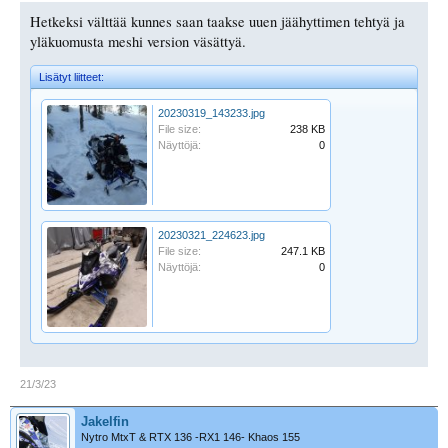
Hetkeksi välttää kunnes saan taakse uuen jäähyttimen tehtyä ja
yläkuomusta meshi version väsättyä.
Lisätyt liitteet:
20230319_143233.jpg
File size:
238 KB
Näyttöjä:
0
20230321_224623.jpg
File size:
247.1 KB
Näyttöjä:
0
21/3/23
Jakelfin
Nytro MtxT & RTX 136 -RX1 146- Khaos 155