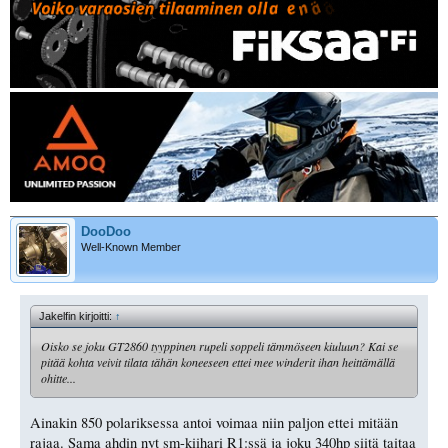
DooDoo
Well-Known Member
Jakelfin kirjoitti:
↑
Oisko se joku GT2860 tyyppinen rupeli soppeli tämmöseen kiuluun? Kai se
pitää kohta veivit tilata tähän koneeseen ettei mee winderit ihan heittämällä
ohitte...
Ainakin 850 polariksessa antoi voimaa niin paljon ettei mitään
rajaa. Sama ahdin nyt sm-kiihari R1:ssä ja joku 340hp siitä taitaa