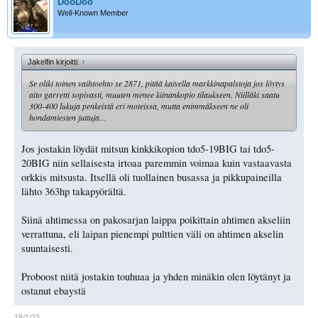
DooDoo
Well-Known Member
Jakelfin kirjoitti:
↑
Se oliki toinen vaihtoehto se 2871, pitää kaivella markkinapalstoja jos löytys
aito garretti sopivasti, muuten menee kiinankopio tilaukseen. Niilläki saatu
300-400 lukuja penkeistä eri moteissa, mutta enimmäkseen ne oli
hondamiesten juttuja...
Jos jostakin löydät mitsun kinkkikopion tdo5-19BIG tai tdo5-
20BIG niin sellaisesta irtoaa paremmin voimaa kuin vastaavasta
orkkis mitsusta. Itsellä oli tuollainen busassa ja pikkupaineilla
lähto 363hp takapyörältä.
Siinä ahtimessa on pakosarjan laippa poikittain ahtimen akseliin
verrattuna, eli laipan pienempi pulttien väli on ahtimen akselin
suuntaisesti.
Proboost niitä jostakin touhuaa ja yhden minäkin olen löytänyt ja
ostanut ebaystä
18/1/23