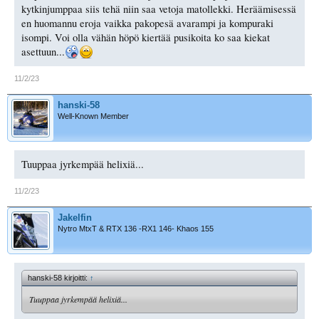
kytkinjumppaa siis tehä niin saa vetoja matollekki. Heräämisessä
en huomannu eroja vaikka pakopesä avarampi ja kompuraki
isompi. Voi olla vähän höpö kiertää pusikoita ko saa kiekat
asettuun...
11/2/23
hanski-58
Well-Known Member
Tuuppaa jyrkempää helixiä...
11/2/23
Jakelfin
Nytro MtxT & RTX 136 -RX1 146- Khaos 155
hanski-58 kirjoitti:
↑
Tuuppaa jyrkempää helixiä...