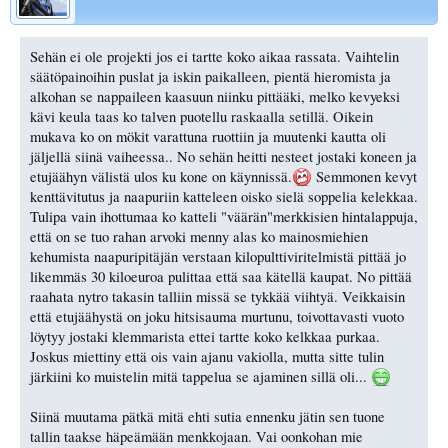
Sehän ei ole projekti jos ei tartte koko aikaa rassata. Vaihtelin
säätöpainoihin puslat ja iskin paikalleen, pientä hieromista ja
alkohan se nappaileen kaasuun niinku pittääki, melko kevyeksi
kävi keula taas ko talven puotellu raskaalla setillä. Oikein
mukava ko on mökit varattuna ruottiin ja muutenki kautta oli
jäljellä siinä vaiheessa.. No sehän heitti nesteet jostaki koneen ja
etujäähyn välistä ulos ku kone on käynnissä.
Semmonen kevyt
kenttävitutus ja naapuriin katteleen oisko sielä soppelia kelekkaa.
Tulipa vain ihottumaa ko katteli "väärän"merkkisien hintalappuja,
että on se tuo rahan arvoki menny alas ko mainosmiehien
kehumista naapuripitäjän verstaan kilopulttiviritelmistä pittää jo
likemmäs 30 kiloeuroa pulittaa että saa kätellä kaupat. No pittää
raahata nytro takasin talliin missä se tykkää viihtyä. Veikkaisin
että etujäähystä on joku hitsisauma murtunu, toivottavasti vuoto
löytyy jostaki klemmarista ettei tartte koko kelkkaa purkaa.
Joskus miettiny että ois vain ajanu vakiolla, mutta sitte tulin
järkiini ko muistelin mitä tappelua se ajaminen sillä oli...
Siinä muutama pätkä mitä ehti sutia ennenku jätin sen tuone
tallin taakse häpeämään menkkojaan. Vai oonkohan mie