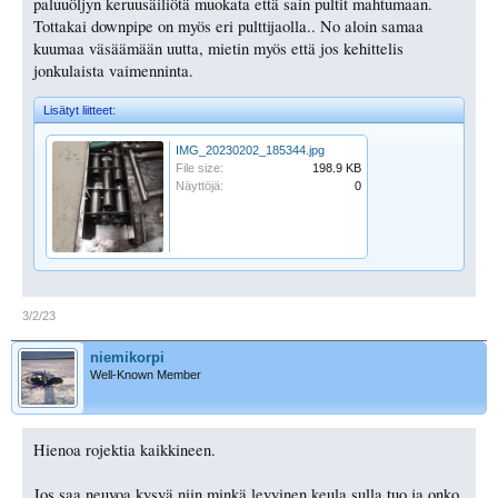
paluuöljyn keruusäiliötä muokata että sain pultit mahtumaan.
Tottakai downpipe on myös eri pulttijaolla.. No aloin samaa
kuumaa väsäämään uutta, mietin myös että jos kehittelis
jonkulaista vaimenninta.
Lisätyt liitteet:
IMG_20230202_185344.jpg
File size:
198.9 KB
Näyttöjä:
0
3/2/23
niemikorpi
Well-Known Member
Hienoa rojektia kaikkineen.
Jos saa neuvoa kysyä niin minkä levyinen keula sulla tuo ja onko