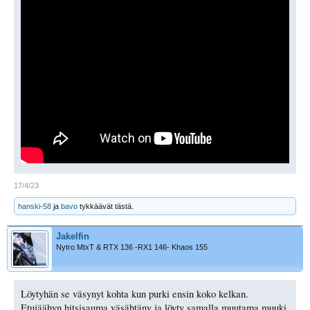
17/4/23
hanski-58
ja
bavo
tykkäävät tästä.
Jakelfin
Nytro MtxT & RTX 136 -RX1 146- Khaos 155
Löytyhän se väsynyt kohta kun purki ensin koko kelkan.
Etujäähyn hitsisauma väsähtäny ja löyty samalla muutama muuki