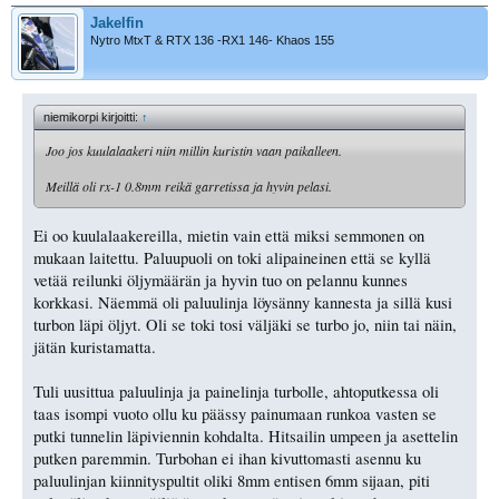
Jakelfin
Nytro MtxT & RTX 136 -RX1 146- Khaos 155
niemikorpi kirjoitti:
↑
Joo jos kuulalaakeri niin millin kuristin vaan paikalleen.
Meillä oli rx-1 0.8mm reikä garretissa ja hyvin pelasi.
Ei oo kuulalaakereilla, mietin vain että miksi semmonen on
mukaan laitettu. Paluupuoli on toki alipaineinen että se kyllä
vetää reilunki öljymäärän ja hyvin tuo on pelannu kunnes
korkkasi. Näemmä oli paluulinja löysänny kannesta ja sillä kusi
turbon läpi öljyt. Oli se toki tosi väljäki se turbo jo, niin tai näin,
jätän kuristamatta.
Tuli uusittua paluulinja ja painelinja turbolle, ahtoputkessa oli
taas isompi vuoto ollu ku päässy painumaan runkoa vasten se
putki tunnelin läpiviennin kohdalta. Hitsailin umpeen ja asettelin
putken paremmin. Turbohan ei ihan kivuttomasti asennu ku
paluulinjan kiinnityspultit oliki 8mm entisen 6mm sijaan, piti