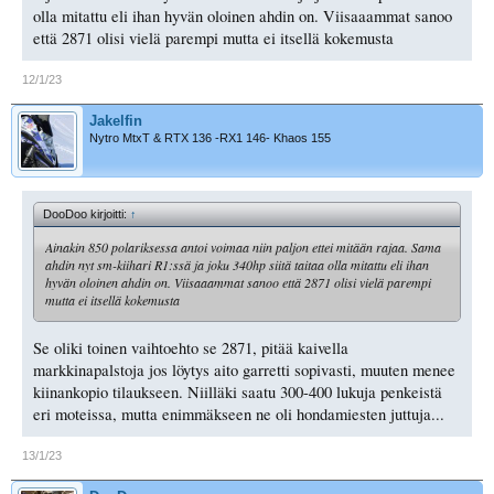
olla mitattu eli ihan hyvän oloinen ahdin on. Viisaaammat sanoo
että 2871 olisi vielä parempi mutta ei itsellä kokemusta
12/1/23
Jakelfin
Nytro MtxT & RTX 136 -RX1 146- Khaos 155
DooDoo kirjoitti:
↑
Ainakin 850 polariksessa antoi voimaa niin paljon ettei mitään rajaa. Sama
ahdin nyt sm-kiihari R1:ssä ja joku 340hp siitä taitaa olla mitattu eli ihan
hyvän oloinen ahdin on. Viisaaammat sanoo että 2871 olisi vielä parempi
mutta ei itsellä kokemusta
Se oliki toinen vaihtoehto se 2871, pitää kaivella
markkinapalstoja jos löytys aito garretti sopivasti, muuten menee
kiinankopio tilaukseen. Niilläki saatu 300-400 lukuja penkeistä
eri moteissa, mutta enimmäkseen ne oli hondamiesten juttuja...
13/1/23