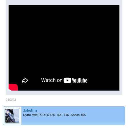
21/3/23
Jakelfin
Nytro MtxT & RTX 136 -RX1 146- Khaos 155