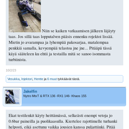
Niin se kaiken vatkaamisen jälkeen läjäyty
taas. Jos sillä taas lopputalven pääsis ennenku rojektoi lissää.
Mietin jo avarampaa ja lyhempää pakosarjaa, matalempaa
penkkiä samalla, kevyempää telastoa jne jne... Pitääpä tässä
käyä sääteleen ku ehtii ja testailla mitä se sanoo isommasta
turbiinista.
10/2/23
Vesukka
,
Injektori
,
Hentte
ja
6 muut
tykkäävät tästä.
Jakelfin
Nytro MtxT & RTX 136 -RX1 146- Khaos 155
Ekat testilenkit käyty heittämässä, selkeästi enempi vetoja jo
0.6bar paineilla ja puolikaasulla. Kiertelee rajottimelle turhanki
helposti, eikä asettunu vaikka jousien kanssa puljattiinki. Pitää