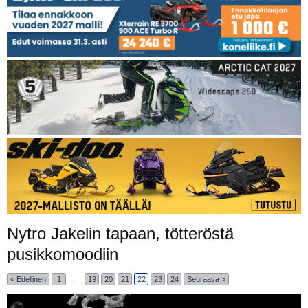
Nytro Jakelin tapaan, tötteröstä
pusikkomoodiin
< Edellinen
1
←
19
20
21
22
23
24
Seuraava >