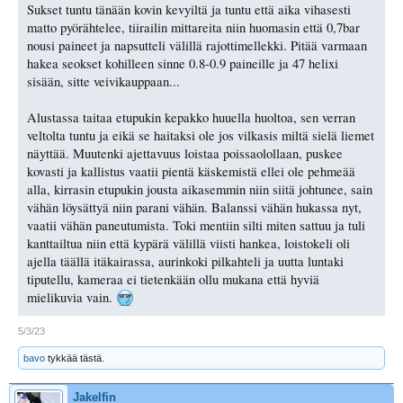
Sukset tuntu tänään kovin kevyiltä ja tuntu että aika vihasesti
matto pyörähtelee, tiirailin mittareita niin huomasin että 0,7bar
nousi paineet ja napsutteli välillä rajottimellekki. Pitää varmaan
hakea seokset kohilleen sinne 0.8-0.9 paineille ja 47 helixi
sisään, sitte veivikauppaan...
Alustassa taitaa etupukin kepakko huuella huoltoa, sen verran
veltolta tuntu ja eikä se haitaksi ole jos vilkasis miltä sielä liemet
näyttää. Muutenki ajettavuus loistaa poissaolollaan, puskee
kovasti ja kallistus vaatii pientä käskemistä ellei ole pehmeää
alla, kirrasin etupukin jousta aikasemmin niin siitä johtunee, sain
vähän löysättyä niin parani vähän. Balanssi vähän hukassa nyt,
vaatii vähän paneutumista. Toki mentiin silti miten sattuu ja tuli
kanttailtua niin että kypärä välillä viisti hankea, loistokeli oli
ajella täällä itäkairassa, aurinkoki pilkahteli ja uutta luntaki
tiputellu, kameraa ei tietenkään ollu mukana että hyviä
mielikuvia vain.
5/3/23
bavo
tykkää tästä.
Jakelfin