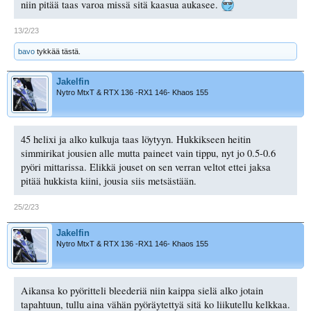
niin pitää taas varoa missä sitä kaasua aukasee.
13/2/23
bavo
tykkää tästä.
Jakelfin
Nytro MtxT & RTX 136 -RX1 146- Khaos 155
45 helixi ja alko kulkuja taas löytyyn. Hukkikseen heitin
simmirikat jousien alle mutta paineet vain tippu, nyt jo 0.5-0.6
pyöri mittarissa. Elikkä jouset on sen verran veltot ettei jaksa
pitää hukkista kiini, jousia siis metsästään.
25/2/23
Jakelfin
Nytro MtxT & RTX 136 -RX1 146- Khaos 155
Aikansa ko pyöritteli bleederiä niin kaippa sielä alko jotain
tapahtuun, tullu aina vähän pyöräytettyä sitä ko liikutellu kelkkaa.