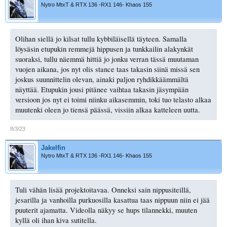
Nytro MtxT & RTX 136 -RX1 146- Khaos 155
Olihan siellä jo kilsat tullu kybbiläisellä täyteen. Samalla
löysäsin etupukin remmejä hippusen ja tunkkailin alakynkät
suoraksi, tullu näemmä hittiä jo jonku verran tässä muutaman
vuojen aikana, jos nyt olis stance taas takasin siinä missä sen
joskus suunnittelin olevan, ainaki paljon ryhdikkäämmältä
näyttää. Etupukin jousi pitänee vaihtaa takasin jäsympään
versioon jos nyt ei toimi niinku aikasemmin, toki tuo telasto alkaa
muutenki oleen jo tiensä päässä, vissiin alkaa katteleen uutta.
8/3/23
Jakelfin
Nytro MtxT & RTX 136 -RX1 146- Khaos 155
Tuli vähän lisää projektoitavaa. Onneksi sain nippusiteillä,
jesarilla ja vanhoilla purkuosilla kasattua taas nippuun niin ei jää
puuterit ajamatta. Videolla näkyy se hups tilannekki, muuten
kyllä oli ihan kiva sutitella.