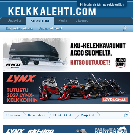
Kirjaudu sisään tai rekisteröidy
Uutisvirta
Media
Jäsenet
Keskustelut
Etsi keskusteluista
Uusimmat viestit
Uutisvirta
Keskustelut
Nettikelkkailu
Projektit