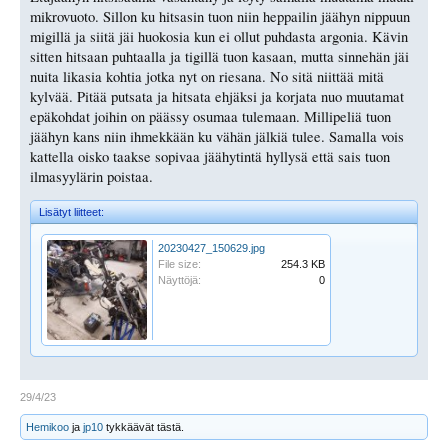
mikrovuoto. Sillon ku hitsasin tuon niin heppailin jäähyn nippuun
migillä ja siitä jäi huokosia kun ei ollut puhdasta argonia. Kävin
sitten hitsaan puhtaalla ja tigillä tuon kasaan, mutta sinnehän jäi
nuita likasia kohtia jotka nyt on riesana. No sitä niittää mitä
kylvää. Pitää putsata ja hitsata ehjäksi ja korjata nuo muutamat
epäkohdat joihin on päässy osumaa tulemaan. Millipeliä tuon
jäähyn kans niin ihmekkään ku vähän jälkiä tulee. Samalla vois
kattella oisko taakse sopivaa jäähytintä hyllysä että sais tuon
ilmasyylärin poistaa.
Lisätyt liitteet:
20230427_150629.jpg
File size:
254.3 KB
Näyttöjä:
0
29/4/23
Hemikoo
ja
jp10
tykkäävät tästä.