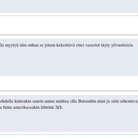
lla myytyä niin onhan se jotain keksittävä ettei varastot täyty ylivuotisista
ohdalla kuitenkin suurin uutuu mahtaa olla Burandtin nimi ja siitä aiheutuva
ja hinta amerikassakin lähtönä 2k$.