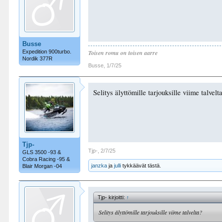
Busse
Expedition 900turbo.
Toisen romu on toisen aarre
Nordik 377R
Busse
,
1/7/25
Selitys älyttömille tarjouksille viime talvelt
Tjp-
Tjp-
,
2/7/25
GLS 3500 -93 &
Cobra Racing -95 &
janzka
ja
julli
tykkäävät tästä.
Blair Morgan -04
Tjp- kirjoitti:
↑
Selitys älyttömille tarjouksille viime talvelta?