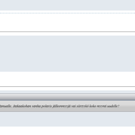
Ranualle. Jatkaakohan vanha polaris jälleenmyyjä vai siirtyykö koko myynti uudelle?