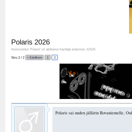
Polaris 2026
Keskustelun '
Polaris
' on aloittanut käyttäjä
andyman
,
6/3/25
.
Sivu 2 / 2
< Edellinen
1
2
Polaris sai uuden jällärin Rovaniemelle, Ou