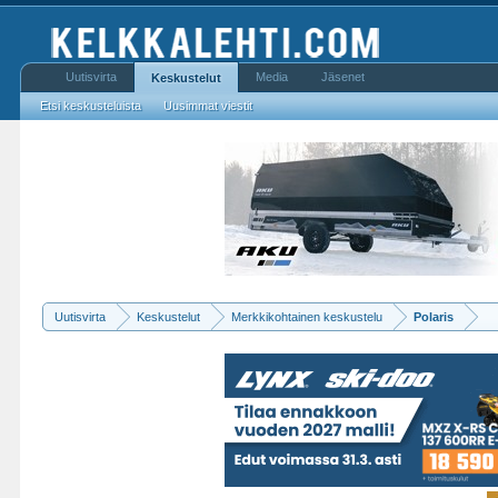
Uutisvirta
Media
Jäsenet
Keskustelut
Etsi keskusteluista
Uusimmat viestit
Uutisvirta
Keskustelut
Merkkikohtainen keskustelu
Polaris