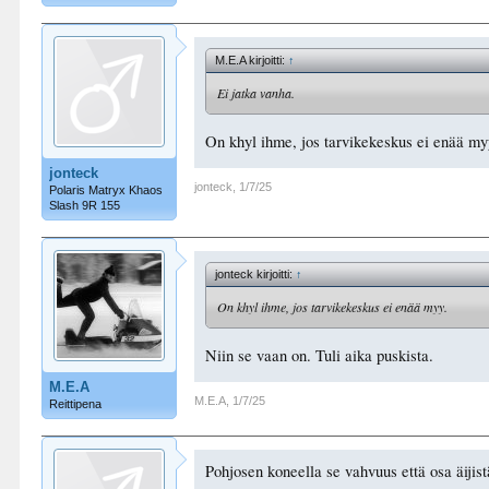
M.E.A kirjoitti:
↑
Ei jatka vanha.
On khyl ihme, jos tarvikekeskus ei enää my
jonteck
jonteck
,
1/7/25
Polaris Matryx Khaos
Slash 9R 155
jonteck kirjoitti:
↑
On khyl ihme, jos tarvikekeskus ei enää myy.
Niin se vaan on. Tuli aika puskista.
M.E.A
M.E.A
,
1/7/25
Reittipena
Pohjosen koneella se vahvuus että osa äijistä