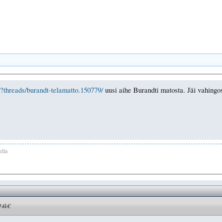
p?threads/burandt-telamatto.150779/
uusi aihe Burandti matosta. Jäi vahingoss
ella
 14k€