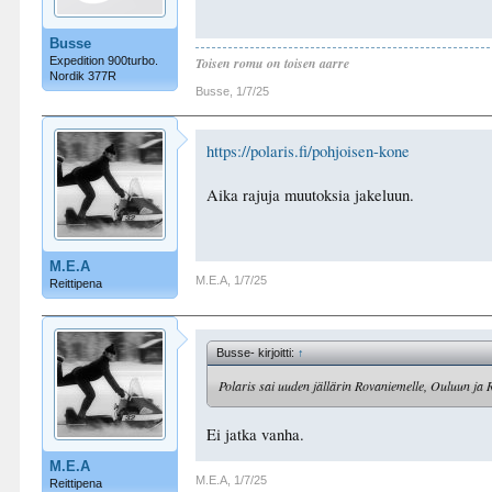
Busse
Expedition 900turbo.
Toisen romu on toisen aarre
Nordik 377R
Busse
,
1/7/25
https://polaris.fi/pohjoisen-kone
Aika rajuja muutoksia jakeluun.
M.E.A
M.E.A
,
1/7/25
Reittipena
Busse- kirjoitti:
↑
Polaris sai uuden jällärin Rovaniemelle, Ouluun ja 
Ei jatka vanha.
M.E.A
M.E.A
,
1/7/25
Reittipena