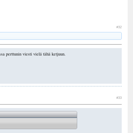
#32
a perttunin viesti vielä tähä ketjuun.
#33