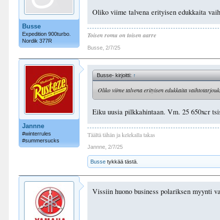
Oliko viime talvena erityisen edukkaita vaih
Busse
Expedition 900turbo.
Toisen romu on toisen aarre
Nordik 377R
Busse
,
2/7/25
Busse- kirjoitti:
↑
Oliko viime talvena erityisen edukkaita vaihtotarjouk
Eiku uusia pilkkahintaan. Vm. 25 650xcr tsi
Jannne
#winterrules
Täältä tähän ja kelekalla takas
#summersucks
Jannne
,
2/7/25
Busse
tykkää tästä.
Vissiin huono business polariksen myynti 