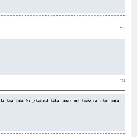
#30
#31
 korkea hinta. No pikaisesti katsottuna olin oikeassa ainakin hinnan