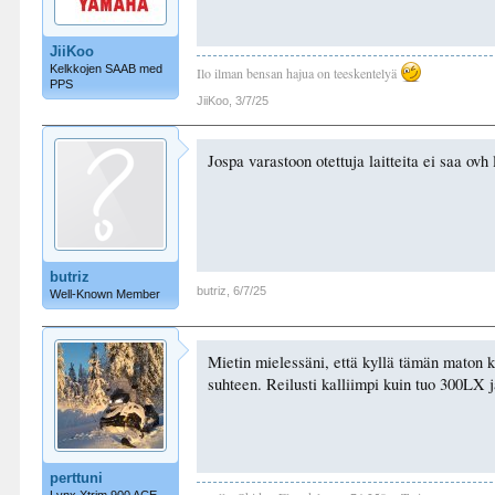
JiiKoo
Kelkkojen SAAB med
Ilo ilman bensan hajua on teeskentelyä
PPS
JiiKoo
,
3/7/25
Jospa varastoon otettuja laitteita ei saa ovh 
butriz
butriz
,
6/7/25
Well-Known Member
Mietin mielessäni, että kyllä tämän maton k
suhteen. Reilusti kalliimpi kuin tuo 300LX 
perttuni