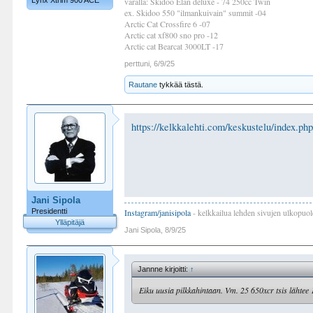
Lynx Xtrim 900 ACE
varalla: Skidoo Elan deluxe - 74 250cc Twin
ex. Skidoo 550 "ilmankuivain" summit -04
Arctic Cat Crossfire 6 -07
Arctic cat xf800 sno pro -12
Arctic cat Bearcat 3000LT -17
perttuni
,
6/9/25
Rautane
tykkää tästä.
https://kelkkalehti.com/keskustelu/index.ph
Jani Sipola
Presidentti
Instagram/janisipola
- kelkkailua lehden sivujen ulkopuol
Ylläpitäjä
Jani Sipola
,
8/9/25
Jannne kirjoitti:
↑
Eiku uusia pilkkahintaan. Vm. 25 650xcr tsis lähtee