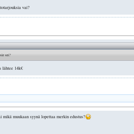
totarjouksia vai?
sia vai?
s lähtee 14k€
vai mikä muukaan syynä lopettaa merkin edustus?