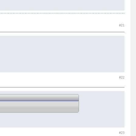
#21
#22
#23