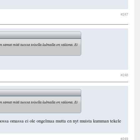
#247
in samat mitä tuossa toisella kulmalla on vakiona. Ei
#248
in samat mitä tuossa toisella kulmalla on vakiona. Ei
uossa omassa ei ole ongelmaa mutta en nyt muista kumman tekele
#249