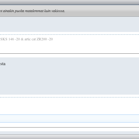
lot ainakin puolta matalemmat kuin vakiossa.
s SKS 146 -20 & artic cat ZR200 -20
asta