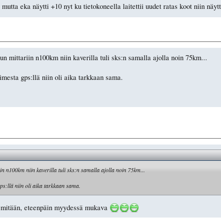
mutta eka näytti +10 nyt ku tietokoneella laitettii uudet ratas koot niin näy
tsun mittariin n100km niin kaverilla tuli sks:n samalla ajolla noin 75km...
limesta gps:llä niin oli aika tarkkaan sama.
ariin n100km niin kaverilla tuli sks:n samalla ajolla noin 75km...
ps:llä niin oli aika tarkkaan sama.
ee mitään, eteenpäin myydessä mukava