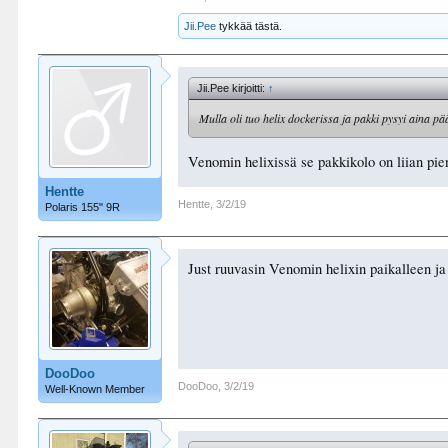
Jii.Pee
tykkää tästä.
Jii.Pee kirjoitti:
↑
Mulla oli tuo helix dockerissa ja pakki pysyi aina pä
Venomin helixissä se pakkikolo on liian pie
Hentte
Hentte
,
3/2/19
Polaris 155" 9R
Just ruuvasin Venomin helixin paikalleen j
DooDoo
DooDoo
,
3/2/19
Well-Known Member