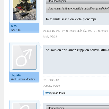
DooDoo kirjoitti:
↑
Just ruuvasin Venomin helixin paikalleen ja pakkiko
Ja teamiläisessä on vielä pienempi.
MMi
SKS146
Polaris IQ 600 -07 & Polaris indy sks 500 -91 & Polari
MMi
,
4/2/19
Se kolo on erinlainen riippuen helixin kulm
Jäpälä
Well-Known Member
WT Fan Club
Jäpälä
,
4/2/19
MMi
tykkää tästä.
Hentte kirjoitti:
↑