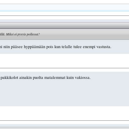
ällä. Miksi ei pysyis pollessa?
ni niin pääsee hyppäämään pois kun telalle tulee enempi vastusta.
a pakkikolot ainakin puolta matalemmat kuin vakiossa.