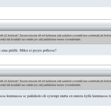
6-42 helixistä? Tuosta toisesta 48-44 kulmasta sitä uskalsin syventää kun seinämää jäi helixi
 enkä tiiä kestääkö tuo enään jos sitä pakkikoloa menee syventämään.
i aina päällä. Miksi ei pysyis pollessa?
6-42 helixistä? Tuosta toisesta 48-44 kulmasta sitä uskalsin syventää kun seinämää jäi helixi
 enkä tiiä kestääkö tuo enään jos sitä pakkikoloa menee syventämään.
assa kummassa se pakkikolo oli syvempi mutta en muista kyllä kummassa t