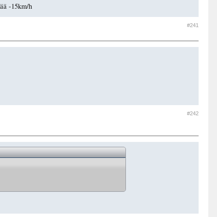
ttää -15km/h
#241
#242