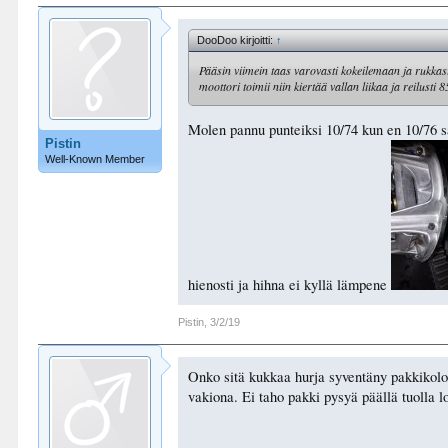
DooDoo kirjoitti:
↑
Pääsin viimein taas varovasti kokeilemaan ja rukkasi
moottori toimii niin kiertää vallan liikaa ja reilust
Molen pannu punteiksi 10/74 kun en 10/76 sa
Pistin
Well-Known Member
hienosti ja hihna ei kyllä lämpene
Pistin
,
3/2/19
Onko sitä kukkaa hurja syventäny pakkikoloa
vakiona. Ei taho pakki pysyä päällä tuolla