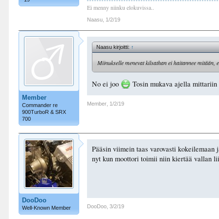
Ei menny niinku elokuvissa..
Naasu
,
1/2/19
Naasu kirjoitti:
↑
Miinukselle menevat kilsathan ei haitannee mitään
No ei joo
Tosin mukava ajella mittariin 
Member
Member
,
1/2/19
Commander re
900TurboR & SRX
700
Pääsin viimein taas varovasti kokeilemaan ja
nyt kun moottori toimii niin kiertää vallan l
DooDoo
DooDoo
,
3/2/19
Well-Known Member