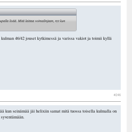
palla lisää. Mitä laittaa voimalinjaan, nyt kun
 kulman 46/42 jouset kytkimessä ja varissa vakiot ja toimii kyllä
#246
ää kun seinämää jäi helixiin samat mitä tuossa toisella kulmalla on
e syventämään.