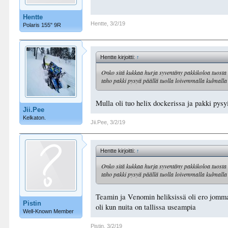
Hentte
Hentte
,
3/2/19
Polaris 155" 9R
Hentte kirjoitti:
↑
Onko sitä kukkaa hurja syventäny pakkikoloa tuosta 4
taho pakki pysyä päällä tuolla loivemmalla kulmalla
Mulla oli tuo helix dockerissa ja pakki pysy
Jii.Pee
Kelkaton.
Jii.Pee
,
3/2/19
Hentte kirjoitti:
↑
Onko sitä kukkaa hurja syventäny pakkikoloa tuosta 4
taho pakki pysyä päällä tuolla loivemmalla kulmalla
Teamin ja Venomin heliksissä oli ero jomm
Pistin
oli kun nuita on tallissa useampia
Well-Known Member
Pistin
,
3/2/19