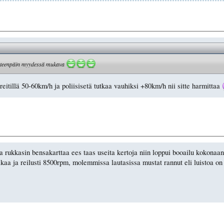
, eteenpäin myydessä mukava
reitillä 50-60km/h ja poliisisetä tutkaa vauhiksi +80km/h nii sitte harmittaa
 rukkasin bensakarttaa ees taas useita kertoja niin loppui booailu kokonaan 
iikaa ja reilusti 8500rpm, molemmissa lautasissa mustat rannut eli luistoa on 