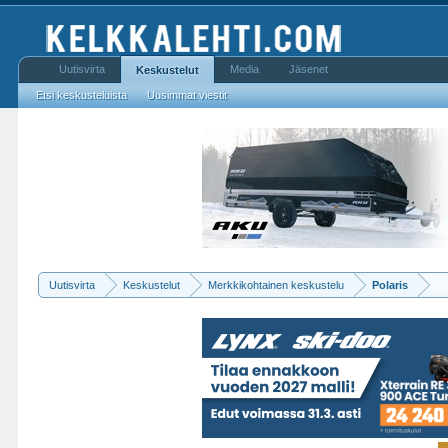
Uutisvirta
Media
Jäsenet
Keskustelut
Etsi keskusteluista
Uusimmat viestit
Uutisvirta
Keskustelut
Merkkikohtainen keskustelu
Polaris