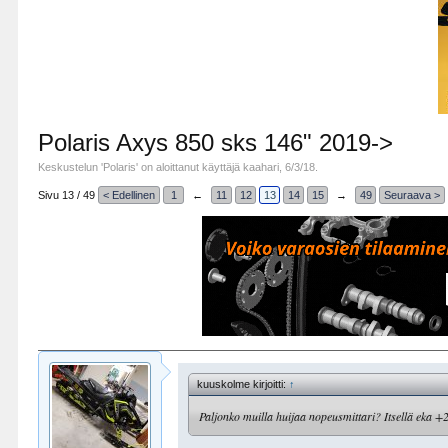
Polaris Axys 850 sks 146" 2019->
Keskustelun '
Polaris
' on aloittanut käyttäjä
kaahari
,
6/3/18
.
Sivu 13 / 49
< Edellinen
1
←
11
12
13
14
15
→
49
Seuraava >
kuuskolme kirjoitti:
↑
Paljonko muilla huijaa nopeusmittari? Itsellä eka +2