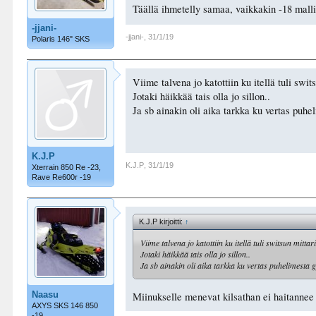
Täällä ihmetelly samaa, vaikkakin -18 malli 
-jjani-
-jjani-
,
31/1/19
Polaris 146" SKS
Viime talvena jo katottiin ku itellä tuli swi
Jotaki häikkää tais olla jo sillon..
Ja sb ainakin oli aika tarkka ku vertas puhe
K.J.P
K.J.P
,
31/1/19
Xterrain 850 Re -23,
Rave Re600r -19
K.J.P kirjoitti:
↑
Viime talvena jo katottiin ku itellä tuli switsun mitt
Jotaki häikkää tais olla jo sillon..
Ja sb ainakin oli aika tarkka ku vertas puhelimesta g
Naasu
Miinukselle menevat kilsathan ei haitann
AXYS SKS 146 850
-19