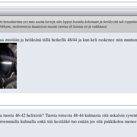
n bensakarttaa ees taas useita kertoja niin loppui booailu kokonaan ja herkkyyttä tuli roppakau
i 8500rpm, molemmissa lautasissa mustat rannut eli luistoa on ja raikkaasti.
a mistään ja heliksinä tällä hetkellä 48/44 ja kun keli raskenee niin muutan
 tuosta 46-42 helixistä? Tuosta toisesta 48-44 kulmasta sitä uskalsin syvent
 loivemmalla kulmalla enkä tiiä kestääkö tuo enään jos sitä pakkikoloa mene