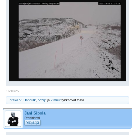
16/10/25
Jarska77
,
HannuIk
,
pezq^
ja
2 muut
tykkäävät tästä.
Jani Sipola
Presidentti
Ylläpitäjä