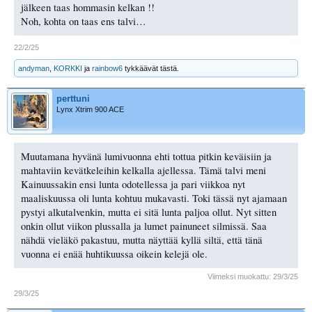
jälkeen taas hommasin kelkan !!
Noh, kohta on taas ens talvi…
22/2/25
andyman
,
KORKKI
ja
rainbow6
tykkäävät tästä.
perttuni
Lynx Xtrim 900 ACE
Muutamana hyvänä lumivuonna ehti tottua pitkin keväisiin ja
mahtaviin kevätkeleihin kelkalla ajellessa. Tämä talvi meni
Kainuussakin ensi lunta odotellessa ja pari viikkoa nyt
maaliskuussa oli lunta kohtuu mukavasti. Toki tässä nyt ajamaan
pystyi alkutalvenkin, mutta ei sitä lunta paljoa ollut. Nyt sitten
onkin ollut viikon plussalla ja lumet painuneet silmissä. Saa
nähdä vieläkö pakastuu, mutta näyttää kyllä siltä, että tänä
vuonna ei enää huhtikuussa oikein kelejä ole.
Viimeksi muokattu:
29/3/25
29/3/25