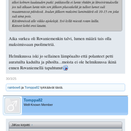
alkoi kolmen kuukauden putki: pakkasella ei lunta yhtään ja länsivirtauksella
jos tuli alkuun lunta niin sen jälkeen plussakeliä ja tulleet lumet suli
muutamassa päivässä. Joulun jälkeen maksimi lumimäärä oli 10-15 cm joka
suli aina pois.
Käytännössä alle viikko ajokelejä. Syö kyllä miestä rotan lailla.
Katseet kohti ensi kautta.
Aika surkea oli Rovaniemenkin talvi, lumen määrä tais olla
maksimissaan puolimetriä.
Helmikuussa iski jo sellainen lämpöaalto että polanteet petti
auratuilta kaduilta ja pihoilta...moista ei ole helmikuussa ikinä
ennen Rovaniemellä tapahtunut
30/3/25
rainbow6
ja
Tomppa82
tykkäävät tästä.
Tomppa82
Well-Known Member
JiiKoo kirjoitti:
↑