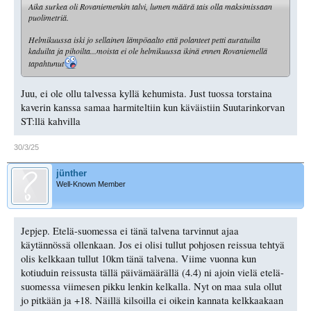
Aika surkea oli Rovaniemenkin talvi, lumen määrä tais olla maksimissaan
puolimetriä.
Helmikuussa iski jo sellainen lämpöaalto että polanteet petti auratuilta
kaduilta ja pihoilta...moista ei ole helmikuussa ikinä ennen Rovaniemellä
tapahtunut
Juu, ei ole ollu talvessa kyllä kehumista. Just tuossa torstaina
kaverin kanssa samaa harmiteltiin kun käväistiin Suutarinkorvan
ST:llä kahvilla
30/3/25
jünther
Well-Known Member
Jepjep. Etelä-suomessa ei tänä talvena tarvinnut ajaa
käytännössä ollenkaan. Jos ei olisi tullut pohjosen reissua tehtyä
olis kelkkaan tullut 10km tänä talvena. Viime vuonna kun
kotiuduin reissusta tällä päivämäärällä (4.4) ni ajoin vielä etelä-
suomessa viimesen pikku lenkin kelkalla. Nyt on maa sula ollut
jo pitkään ja +18. Näillä kilsoilla ei oikein kannata kelkkaakaan