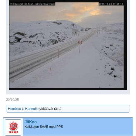
20/10/25
Hemikoo
ja
HannuIk
tykkäävät tästä.
JiiKoo
Kelkkojen SAAB med PPS