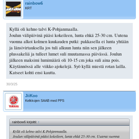
rainbow6
KRT
Kyllä oli kehno talvi K-Pohjanmaalla.
Joulun välipäivinä pääsi kokeileen, lunta ehkä 25-30 cm. Uutena
vuonna alkoi kolmen kuukauden putki: pakkasella ei lunta yhtään
ja länsivirtauksella jos tuli alkuun lunta niin sen jälkeen
plussakeliä ja tulleet lumet suli muutamassa päivässä. Joulun
jälkeen maksimi lumimäärä oli 10-15 cm joka suli aina pois.
Käytännössä alle viikko ajokelejä. Syö kyllä miestä rotan lailla.
Katseet kohti ensi kautta.
30/3/25
JiiKoo
Kelkkojen SAAB med PPS
rainbow6 kirjoitti:
↑
Kyllä oli kehno talvi K-Pohjanmaalla.
Joulun välipäivinä pääsi kokeileen, lunta ehkä 25-30 cm. Uutena vuonna