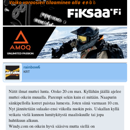
rainbow6
KRT
Nätit ilmat muttei lunta. Oisko 20 cm max. Kyllähän jäällä ajelee
muttei oikein muualla. Parempi sekin kuin ei mitään. Naapurin
sänkipellolla korret paistaa lumesta. Joten siinä varmaan 10 cm.
Nyt jännitetään sulaako ensi viikolla nuokin pois. Uskallan kyllä
veikata vielä kunnon lumitykitystä maaliskuulle tai jopa
huhtikuun alkuun.
Windy.com on oikein hyvä sääsivu mutta siellä on