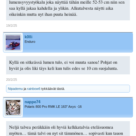
lumensyvyystyökalu joka näyttää tähän meille 52-53 cm niin sen
saa kyllä jakaa kahdella ja ylikin. Alkutalvesta näytti aika
oikeinkin mutta nyt ihan puuta heinää.
19/2/25
k0lli
Enduro
Kyllä on sitkeässä lumen tulo, ei voi muuta sanoa! Pohjat on
hyvät ja olis liki täys keli kun tulis edes se 10 cm suojalunta.
20/2/25
Nipademu
ja
rainbow6
tykkäävät tästä.
nappe74
Polaris 800 Pro RMK LE 163” Axys -16
Neljä talvea peräkkäin oli hyviä kelkkatalvia eteläsuomea
myöten… tämä talvi on nyt sit tämmönen… sopivasti kun tauon