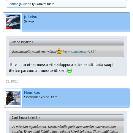
Jannne
ja
JiiKoo
tykkäävät tästä.
juketsu
3x lynx
JiiKoo kirjoitti:
↑
Rovaniemelle puotti ensivalkeat
View attachment 41321
Toivotaan et on messu viikonloppuna edes sentti lunta saapi
ittelee paremman messuviiliksen
21/10/25
Hemikoo
Sidewinder xtx se 137"
Jani Sipola kirjoitti:
↑
Ei missään tapauksessa. Kesärenkailla pitää ajaa ainakin marraskuuhun
saakka. Ensin pitää jäädä omaan pihaan kiinni kolmesti. Sitten pitää liukua