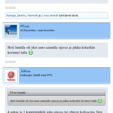
21/10/25
Kamppi
,
juketsu
,
HannuIk
ja
1 muu henkilö
tykkäävät tästä.
FFoxi
Ei Racemies, vaan Acemies.
Heti lumilla oli yksi auto aamulla ojassa ja pikku kolarikin
kerinnyt tulla
21/10/25
JiiKoo
Kelkkojen SAAB med PPS
FFoxi kirjoitti:
↑
Heti lumilla oli yksi auto aamulla ojassa ja pikku kolarikin kerinnyt tulla
4 autoa ja 1 koppimönkijä joko ojassa tai yhteen kolisseina 1km