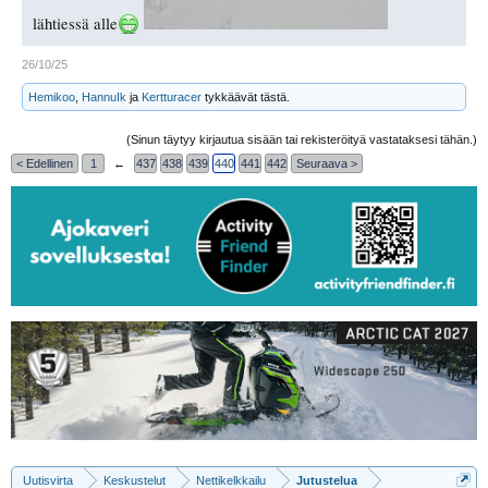
lähtiessä alle
26/10/25
Hemikoo
,
HannuIk
ja
Kertturacer
tykkäävät tästä.
(Sinun täytyy kirjautua sisään tai rekisteröityä vastataksesi tähän.)
< Edellinen
1
←
437
438
439
440
441
442
Seuraava >
Uutisvirta
Keskustelut
Nettikelkkailu
Jutustelua