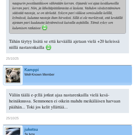
naapurin postilaatikkoon vähintään kerran. Ojaanki voi ajaa kesäkumeilla
kerran pari. Niin, ja läheltäpititilanteita ei lasketa. Vaihdon viivästyttäminen
säästää nastoja, se on tärkeää. Syksyn pari viikkoa semisulalla kelillä,
kylmässä, kuluttaa nastoja ihan hirveästi. Sillä ei ole merkitystä, että keväällä
ajetaan pari kuukautta käytännössä kuivalla asfaltilla. Tämä syksy sen
kulumisen ratkaisee
Tähän täytyy lisätä se että keväällä ajetaan vielä +20 keleissä
niillä nastarenkailla
25/10/25
Kamppi
Well-Known Member
Väliin täälä e-p:llä jotkut ajaa nastarenkailla vielä kesä-
heinäkuussa. Semmonen ei oikein mahdu meikäläisen harvaan
päähän... Toki jos kelit yllättää...
25/10/25
juketsu
3x lynx