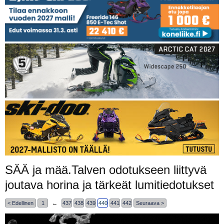
SÄÄ ja mää.Talven odotukseen liittyvä
joutava horina ja tärkeät lumitiedotukset
< Edellinen
1
←
437
438
439
440
441
442
Seuraava >