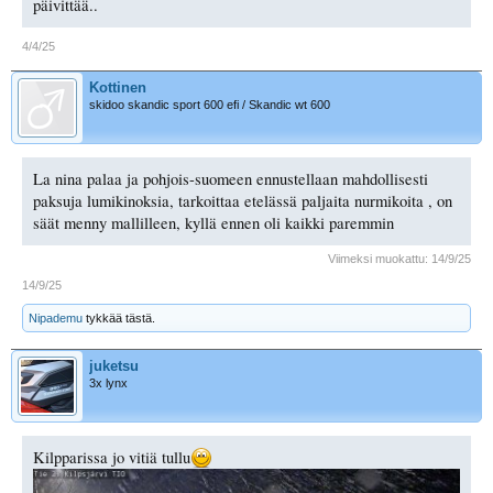
päivittää..
4/4/25
Kottinen
skidoo skandic sport 600 efi / Skandic wt 600
La nina palaa ja pohjois-suomeen ennustellaan mahdollisesti
paksuja lumikinoksia, tarkoittaa etelässä paljaita nurmikoita , on
säät menny mallilleen, kyllä ennen oli kaikki paremmin
Viimeksi muokattu:
14/9/25
14/9/25
Nipademu
tykkää tästä.
juketsu
3x lynx
Kilpparissa jo vitiä tullu