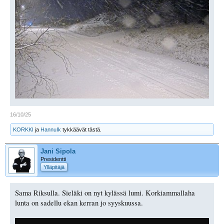
16/10/25
KORKKI
ja
HannuIk
tykkäävät tästä.
Jani Sipola
Presidentti
Ylläpitäjä
Sama Riksulla. Sieläki on nyt kylässä lumi. Korkiammallaha
lunta on sadellu ekan kerran jo syyskuussa.