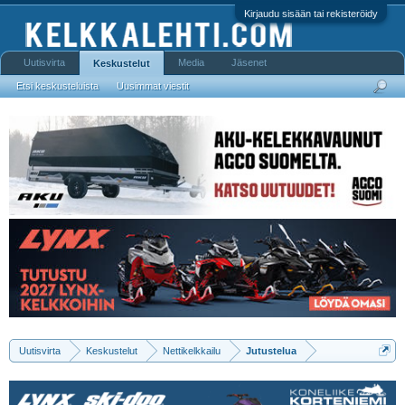
Kirjaudu sisään tai rekisteröidy
Uutisvirta
Media
Jäsenet
Keskustelut
Etsi keskusteluista
Uusimmat viestit
Uutisvirta
Keskustelut
Nettikelkkailu
Jutustelua