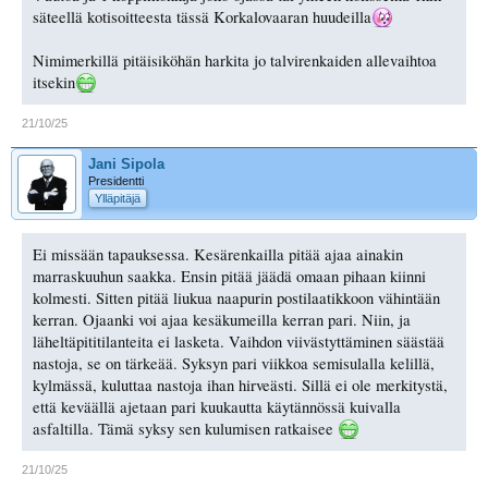
säteellä kotisoitteesta tässä Korkalovaaran huudeilla
Nimimerkillä pitäisiköhän harkita jo talvirenkaiden allevaihtoa
itsekin
21/10/25
Jani Sipola
Presidentti
Ylläpitäjä
Ei missään tapauksessa. Kesärenkailla pitää ajaa ainakin
marraskuuhun saakka. Ensin pitää jäädä omaan pihaan kiinni
kolmesti. Sitten pitää liukua naapurin postilaatikkoon vähintään
kerran. Ojaanki voi ajaa kesäkumeilla kerran pari. Niin, ja
läheltäpititilanteita ei lasketa. Vaihdon viivästyttäminen säästää
nastoja, se on tärkeää. Syksyn pari viikkoa semisulalla kelillä,
kylmässä, kuluttaa nastoja ihan hirveästi. Sillä ei ole merkitystä,
että keväällä ajetaan pari kuukautta käytännössä kuivalla
asfaltilla. Tämä syksy sen kulumisen ratkaisee
21/10/25