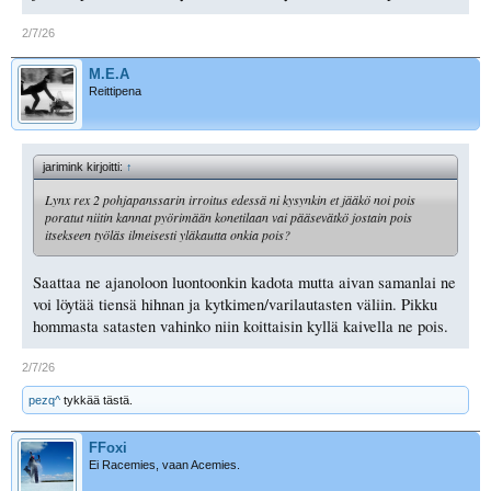
2/7/26
M.E.A
Reittipena
jarimink kirjoitti:
↑
Lynx rex 2 pohjapanssarin irroitus edessä ni kysynkin et jääkö noi pois
poratut niitin kannat pyörimään konetilaan vai pääsevätkö jostain pois
itsekseen työläs ilmeisesti yläkautta onkia pois?
Saattaa ne ajanoloon luontoonkin kadota mutta aivan samanlai ne
voi löytää tiensä hihnan ja kytkimen/varilautasten väliin. Pikku
hommasta satasten vahinko niin koittaisin kyllä kaivella ne pois.
2/7/26
pezq^
tykkää tästä.
FFoxi
Ei Racemies, vaan Acemies.