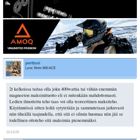
perttuni
Lynx Xtrim 900 ACE
2t kelkoissa taitaa olla joku 400wattia tai vähän enemmän
magneeton maksimituotto eli ei mitenkään mahdottomasti.
Ledien ilmoitettu teho taas voi olla teoreettinen maksiteho.
Käytännössä sitten lediä sytytetään ja sammutetaan jatkuvasti
niin tiheällä taajuudella, että sitä ei silmin huomaa niin jää se
todellinen ottoteho sitä maksimia pienemmäksi.
11/12/25