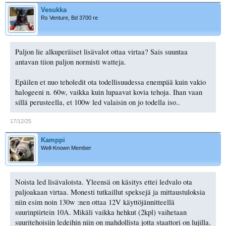
Vesukka
Rs Venture, Bd 3700 re
Paljon lie alkuperäiset lisävalot ottaa virtaa? Sais suuntaa
antavan tiion paljon normisti watteja.
Epäilen et nuo teholedit ota todellisuudessa enempää kuin vakio
halogeeni n. 60w, vaikka kuin lupaavat kovia tehoja. Ihan vaan
sillä perusteella, et 100w led valaisin on jo todella iso..
17/12/25
Kamppi
Well-Known Member
Noista led lisävaloista. Yleensä on käsitys ettei ledvalo ota
paljoakaan virtaa. Monesti tutkaillut speksejä ja mittaustuloksia
niin esim noin 130w :nen ottaa 12V käyttöjännitteellä
suurinpiirtein 10A. Mikäli vaikka hehkut (2kpl) vaihetaan
suuritehoisiin ledeihin niin on mahdollista jotta staattori on lujilla.