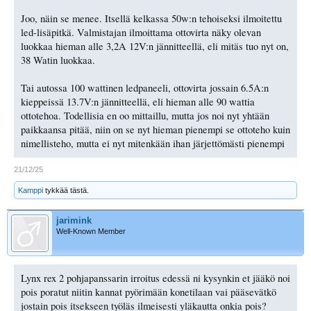
Joo, näin se menee. Itsellä kelkassa 50w:n tehoiseksi ilmoitettu
led-lisäpitkä. Valmistajan ilmoittama ottovirta näky olevan
luokkaa hieman alle 3,2A 12V:n jännitteellä, eli mitäs tuo nyt on,
38 Watin luokkaa.
Tai autossa 100 wattinen ledpaneeli, ottovirta jossain 6.5A:n
kieppeissä 13.7V:n jännitteellä, eli hieman alle 90 wattia
ottotehoa. Todellisia en oo mittaillu, mutta jos noi nyt yhtään
paikkaansa pitää, niin on se nyt hieman pienempi se ottoteho kuin
nimellisteho, mutta ei nyt mitenkään ihan järjettömästi pienempi
21/12/25
Kamppi
tykkää tästä.
jarimink
Well-Known Member
Lynx rex 2 pohjapanssarin irroitus edessä ni kysynkin et jääkö noi
pois poratut niitin kannat pyörimään konetilaan vai pääsevätkö
jostain pois itsekseen työläs ilmeisesti yläkautta onkia pois?