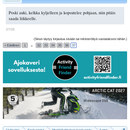
Poski auki, kelkka kyljelleen ja kopsutelee pohjaan, niin pitäis
saada liikkeelle.
2/7/26
(Sinun täytyy kirjautua sisään tai rekisteröityä vastataksesi tähän.)
< Edellinen
1
←
32
33
34
35
36
37
Uutisvirta
Keskustelut
Merkkikohtainen keskustelu
Lynx