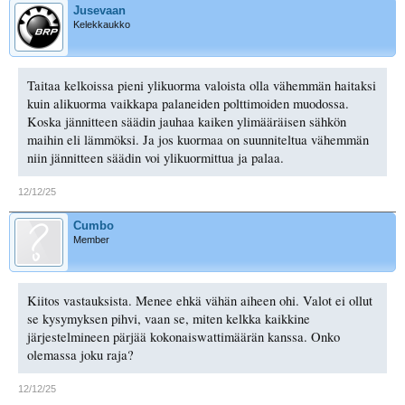
Jusevaan
Kelekkaukko
Taitaa kelkoissa pieni ylikuorma valoista olla vähemmän haitaksi
kuin alikuorma vaikkapa palaneiden polttimoiden muodossa.
Koska jännitteen säädin jauhaa kaiken ylimääräisen sähkön
maihin eli lämmöksi. Ja jos kuormaa on suunniteltua vähemmän
niin jännitteen säädin voi ylikuormittua ja palaa.
12/12/25
Cumbo
Member
Kiitos vastauksista. Menee ehkä vähän aiheen ohi. Valot ei ollut
se kysymyksen pihvi, vaan se, miten kelkka kaikkine
järjestelmineen pärjää kokonaiswattimäärän kanssa. Onko
olemassa joku raja?
12/12/25