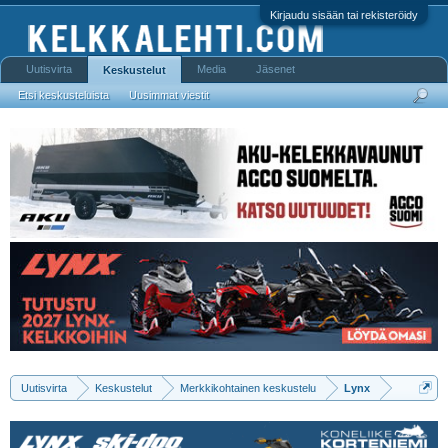
Kirjaudu sisään tai rekisteröidy
Uutisvirta
Media
Jäsenet
Keskustelut
Etsi keskusteluista
Uusimmat viestit
Uutisvirta
Keskustelut
Merkkikohtainen keskustelu
Lynx