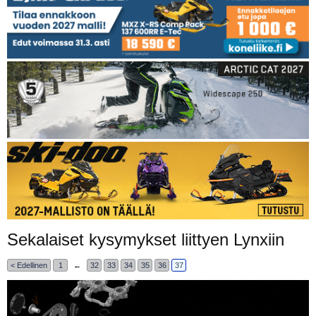
Sekalaiset kysymykset liittyen Lynxiin
< Edellinen
1
←
32
33
34
35
36
37