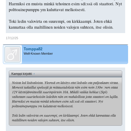
Harmiksi en muista minkä tehoinen esim sdi:ssä oli staattori. Nyt
polttoainepumppu ym kuluttavat melkoisesti.
Toki ledin valovirta on suurempi, on kirkkaampi. Joten ehkä
kannattaa olla maltillinen noiden valojen suhteen, itse olisin.
17/12/25
Tomppa82
Well-Known Member
Kamppi kirjoitti:
↑
Noista led lisävaloista. Yleensä on käsitys ettei ledvalo ota paljoakaan virtaa.
Monesti tutkaillut speksejä ja mittaustuloksia niin esim noin 130w :nen ottaa
12V käyttöjännitteellä suurinpiirtein 10A. Mikäli vaikka hehkut (2kpl)
vaihetaan suuritehoisiin ledeihin niin on mahdollista jotta staattori on lujilla.
Harmiksi en muista minkä tehoinen esim sdi:ssä oli staattori. Nyt
polttoainepumppu ym kuluttavat melkoisesti.
Toki ledin valovirta on suurempi, on kirkkaampi. Joten ehkä kannattaa olla
maltillinen noiden valojen suhteen, itse olisin.