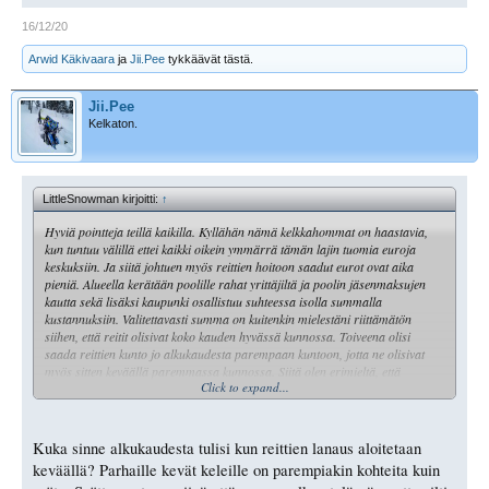
16/12/20
Arwid Käkivaara
ja
Jii.Pee
tykkäävät tästä.
Jii.Pee
Kelkaton.
LittleSnowman kirjoitti:
↑
Hyviä pointteja teillä kaikilla. Kyllähän nämä kelkkahommat on haastavia,
kun tuntuu välillä ettei kaikki oikein ymmärrä tämän lajin tuomia euroja
keskuksiin. Ja siitä johtuen myös reittien hoitoon saadut eurot ovat aika
pieniä. Alueella kerätään poolille rahat yrittäjiltä ja poolin jäsenmaksujen
kautta sekä lisäksi kaupunki osallistuu suhteessa isolla summalla
kustannuksiin. Valitettavasti summa on kuitenkin mielestäni riittämätön
siihen, että reitit olisivat koko kauden hyvässä kunnossa. Toiveena olisi
saada reittien kunto jo alkukaudesta parempaan kuntoon, jotta ne olisivat
myös sitten keväällä paremmassa kunnossa. Siitä olen erimieltä, että
Click to expand...
kelkkailu painottuisi enemmän alkukauteen mitä loppukauteen. Sen verran
olen kuitenkin alueella päässyt vierestä seuraamaan kelkkojen liikehdintään
useampien talvien ajan. Mutta sekin on toki otettava huomioon, että ne
alkutalven kuskit jotka alueella ajavat ovat sitten tulossa varmemmin
Kuka sinne alkukaudesta tulisi kun reittien lanaus aloitetaan
uudestaan keväällä, kunhan reitit olisivat jo heti alkutalvesta hyvässä
keväällä? Parhaille kevät keleille on parempiakin kohteita kuin
kunnossa. Eli selkeä kehityskohde se alueen reittienhoidossa on.