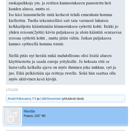
ruokapaikkoja ym. ja reittien kunnostukseen panostettu heti
kauden alussa, mutta ei.
Iso käsi lanamiehelle mitä kerkesit tehdä ennenkuin homma
kiellettiin. Tuolla tekemiselläsi sait sata varmasti lukuisia
kelkkailijoita kääntämään kiinnostuksen syötettä kohti. Itekki jo
yhden reissun(2yötä) kävin paljakassa ja aloin kääntää seuraavaa
reissua syötettä kohti , mutta jätän väliin. Jatkan paljakassa
kunnes syötteellä homma toimii.
Siellä pitäs nyt herätä mikä mahdollisuus olisi lisätä alueen
käyttöastetta ja saada euroja yrityksille. Ja hoksata että se
haisevalla kelkalla ajava on myös ihminen joka nukkuu, syö ja
juo. Eikä pelkästään aja reitteja ruvelle. Sekä hän saattaa olla
myös aktiivinen kesä kävijä.
17/12/20
Arwid Käkivaara
,
F3
ja
LittleSnowman
tykkäävät tästä.
Hentte
Polaris 155" 9R