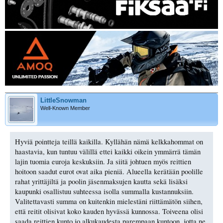
LittleSnowman
Well-Known Member
Hyviä pointteja teillä kaikilla. Kyllähän nämä kelkkahommat on
haastavia, kun tuntuu välillä ettei kaikki oikein ymmärrä tämän
lajin tuomia euroja keskuksiin. Ja siitä johtuen myös reittien
hoitoon saadut eurot ovat aika pieniä. Alueella kerätään poolille
rahat yrittäjiltä ja poolin jäsenmaksujen kautta sekä lisäksi
kaupunki osallistuu suhteessa isolla summalla kustannuksiin.
Valitettavasti summa on kuitenkin mielestäni riittämätön siihen,
että reitit olisivat koko kauden hyvässä kunnossa. Toiveena olisi
saada reittien kunto jo alkukaudesta parempaan kuntoon, jotta ne