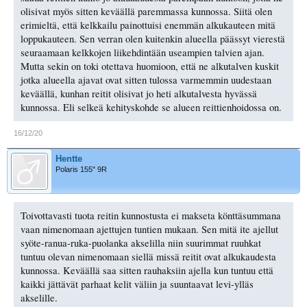
olisivat myös sitten keväällä paremmassa kunnossa. Siitä olen
erimieltä, että kelkkailu painottuisi enemmän alkukauteen mitä
loppukauteen. Sen verran olen kuitenkin alueella päässyt vierestä
seuraamaan kelkkojen liikehdintään useampien talvien ajan.
Mutta sekin on toki otettava huomioon, että ne alkutalven kuskit
jotka alueella ajavat ovat sitten tulossa varmemmin uudestaan
keväällä, kunhan reitit olisivat jo heti alkutalvesta hyvässä
kunnossa. Eli selkeä kehityskohde se alueen reittienhoidossa on.
16/12/20
Hentte
Polaris 155" 9R
Toivottavasti tuota reitin kunnostusta ei makseta könttäsummana
vaan nimenomaan ajettujen tuntien mukaan. Sen mitä ite ajellut
syöte-ranua-ruka-puolanka akselilla niin suurimmat ruuhkat
tuntuu olevan nimenomaan siellä missä reitit ovat alkukaudesta
kunnossa. Keväällä saa sitten rauhaksiin ajella kun tuntuu että
kaikki jättävät parhaat kelit väliin ja suuntaavat levi-ylläs
akselille.