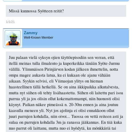
Missä kunnossa Syötteen reitit?
1/1/21
Zammy
Well-Known Member
Juu palaan vielä syksyn ojien täyttöepisodiin sen verran, että
itellä meinas tulla ilmalento ja kuperkeikka tänään Syöte-Jurmu
välillä. Ylimmäisen Pirinjärven kodan jälkeen ihmettelin, notta
ompa magee aukasta latua, ku ei kukaan ole ajanu vähään
aikaan. Syykin selvisi, eli Viimaojan ylitys on hieman
haasteellinen tällä hetkellä. Se on aina äkkipaikka alkutalvesta,
mutta nyt siihen oli tehty lisähaastetta. Siihen oli laitettu pari isoa
parrua yli ja jos olisin ollut kokemattomampi, niin huonosti olisi
käynyt. Paikan näkee pimeässä n. 20-30m ennen ja aina joutuu
kaasulla meneen yli. Nyt jos ajolinja ei olisi ennakkoon ollut
juuri parrujen kohdalla, niin oivoi... Tuossa on vettä reiteen asti ja
sulaa on parrujen kohdalla 3m ja ranassa jääkannas. En tiiä kuka
nuo parrut oli laittanu, mutta nuo ei hyödytä, ku mönkkäriä tai