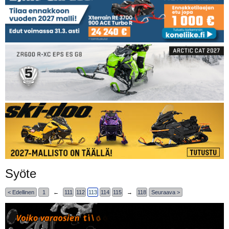
Syöte
< Edellinen
1
←
111
112
113
114
115
→
118
Seuraava >