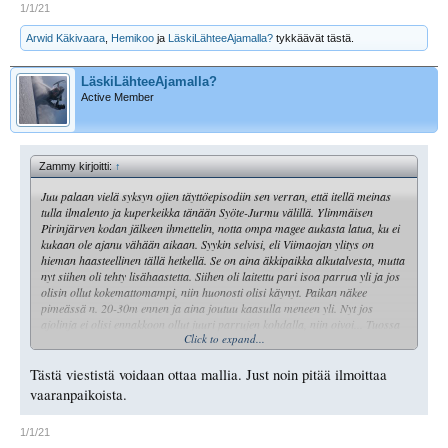
1/1/21
Arwid Käkivaara
,
Hemikoo
ja
LäskiLähteeAjamalla?
tykkäävät tästä.
LäskiLähteeAjamalla?
Active Member
Zammy kirjoitti:
↑
Juu palaan vielä syksyn ojien täyttöepisodiin sen verran, että itellä meinas
tulla ilmalento ja kuperkeikka tänään Syöte-Jurmu välillä. Ylimmäisen
Pirinjärven kodan jälkeen ihmettelin, notta ompa magee aukasta latua, ku ei
kukaan ole ajanu vähään aikaan. Syykin selvisi, eli Viimaojan ylitys on
hieman haasteellinen tällä hetkellä. Se on aina äkkipaikka alkutalvesta, mutta
nyt siihen oli tehty lisähaastetta. Siihen oli laitettu pari isoa parrua yli ja jos
olisin ollut kokemattomampi, niin huonosti olisi käynyt. Paikan näkee
pimeässä n. 20-30m ennen ja aina joutuu kaasulla meneen yli. Nyt jos
ajolinja ei olisi ennakkoon ollut juuri parrujen kohdalla, niin oivoi... Tuossa
Click to expand...
on vettä reiteen asti ja sulaa on parrujen kohdalla 3m ja ranassa jääkannas.
En tiiä kuka nuo parrut oli laittanu, mutta nuo ei hyödytä, ku mönkkäriä tai
tämmöstä tuuri pelleä joka ehtii painaa lämän pohjaan. Reitithän pitäisi olla
Tästä viestistä voidaan ottaa mallia. Just noin pitää ilmoittaa
erityisesti ojien suhteen sellaisia, että niistä pääsee yli laillisella nopeudella,
vaaranpaikoista.
tuosta ei pääse ku +80km/h ja sukset ilmassa.
1/1/21
Pitää huomenna laittaa viestiä poolille ja viranomaisille, että laittavat edes