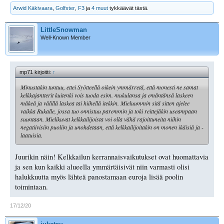
Arwid Käkivaara
,
Golfster
,
F3
ja
4 muut
tykkäävät tästä.
LittleSnowman
Well-Known Member
mp71 kirjoitti:
↑
Minustakin tuntuu, ettei Syötteellä oikein ymmärretä, että monesti ne samat
kelkkajantterit kuitenki vois tuoda esim. mukulansa ja emäntänsä laskeen
mäkeä ja välillä laskea tai hiihellä itekkin. Mieluummin sitä sitten ajelee
vaikka Rukalle, jossa tuo onnistuu paremmin ja toki reittejäkin useampaan
suuntaan. Mielikuvat kelkkailijoista voi olla vähä rajoittuneita niihin
negatiivisiin puoliin ja unohdetaan, että kelkkailijoitakin on monen ikäisiä ja -
laatuisia.
Juurikin näin! Kelkkailun kerrannaisvaikutukset ovat huomattavia
ja sen kun kaikki alueella ymmärtäisivät niin varmasti olisi
halukkuutta myös lähteä panostamaan euroja lisää poolin
toimintaan.
17/12/20