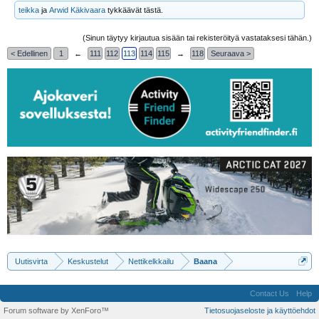
varotukset ennen paikkaa. Tarvittaessa tuon pääsee kiertämään Lohivaaran
teikka
ja
Arwid Käkivaara
tykkäävät tästä.
mettäautoteiden kautta, mutta eipä tuota ennakkoon osannu varoa.
View
attachment 27623
View attachment 27624
(Sinun täytyy kirjautua sisään tai rekisteröityä vastataksesi tähän.)
< Edellinen
1
←
111
112
113
114
115
→
118
Seuraava >
Uutisvirta
Keskustelut
Nettikelkkailu
Baana
Contact Us
Help
Forum software by XenForo™
Tietosuojaseloste ja käyttöehdot