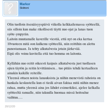
Markor
Skiittoni
Olin tuolloin itsenäisyyspäivä viikolla kelkkailemassa syötteellä,
siis silloin kun make rikollisesti täytti nuo ojat ja lanas tuon
syöte-ympyrän.
Laitoin muutamalle kaverille viestiä, että nyt on eka kertaa
10vuoteen mitä oon kulkenu syötteellä, niin reittihin on alettu
panostamaan. Ja tehty alkutalvesta jotain järkevää.
Eipä olis voinu kuvitella että tuo homma on laitonta.
Kyllähän nuo reitit oikeesti kaipais alkutalvesta just tuollasen
ojien täytön ja reitin levittämisen... tuo pitäis tehdä kertaalleen
ainakin kaikille reiteille.
Yleensä ottaen noista lanauksista ja niihin menevistä rahoista on
hankala keskustella kun ei tiedä aivan faktaa mitä niihin menee
rahaa, mutta yleensä aina jos lähdet esimerkiksi, ajelee kelkalla
syötteeltä ranualle, niin takuulla huomaa missä hoitoalue
vaihtuu.....
20/12/20