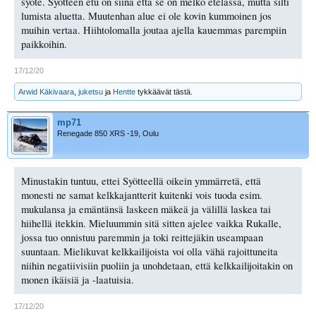
syöte. Syötteen etu on siinä että se on melko etelässä, mutta silti
lumista aluetta. Muutenhan alue ei ole kovin kummoinen jos
muihin vertaa. Hiihtolomalla joutaa ajella kauemmas parempiin
paikkoihin.
17/12/20
Arwid Käkivaara
,
juketsu
ja
Hentte
tykkäävät tästä.
mp71
Renegade 850 XRS -19, Oulu
Minustakin tuntuu, ettei Syötteellä oikein ymmärretä, että
monesti ne samat kelkkajantterit kuitenki vois tuoda esim.
mukulansa ja emäntänsä laskeen mäkeä ja välillä laskea tai
hiihellä itekkin. Mieluummin sitä sitten ajelee vaikka Rukalle,
jossa tuo onnistuu paremmin ja toki reittejäkin useampaan
suuntaan. Mielikuvat kelkkailijoista voi olla vähä rajoittuneita
niihin negatiivisiin puoliin ja unohdetaan, että kelkkailijoitakin on
monen ikäisiä ja -laatuisia.
17/12/20