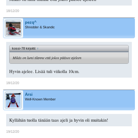
18/12/20
pezq^
Shredder & Skandic
kossi-78 kirjoitti:
↑
Mikäs on lumi tilanne että jokos pääsee ajeleen
Hyvin ajelee. Lisää tuli viikolla 10cm.
18/12/20
Arsi
Well-Known Member
Kyllähän tuolla tänään taas ajeli ja hyvin oli muitakin!
19/12/20