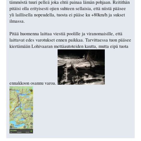
tämmöstä tuuri pelleä joka ehtii painaa lämän pohjaan. Reitithän
pitäisi olla erityisesti ojien suhteen sellaisia, että niistä pääsee
yli laillisella nopeudella, tuosta ei pääse ku +80km/h ja sukset
ilmassa.
Pitää huomenna laittaa viestiä poolille ja viranomaisille, että
laittavat edes varotukset ennen paikkaa. Tarvittaessa tuon pääsee
kiertämään Lohivaaran mettäautoteiden kautta, mutta eipä tuota
ennakkoon osannu varoa.