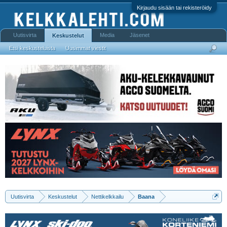
Kirjaudu sisään tai rekisteröidy
Uutisvirta
Media
Jäsenet
Keskustelut
Etsi keskusteluista
Uusimmat viestit
Uutisvirta
Keskustelut
Nettikelkkailu
Baana