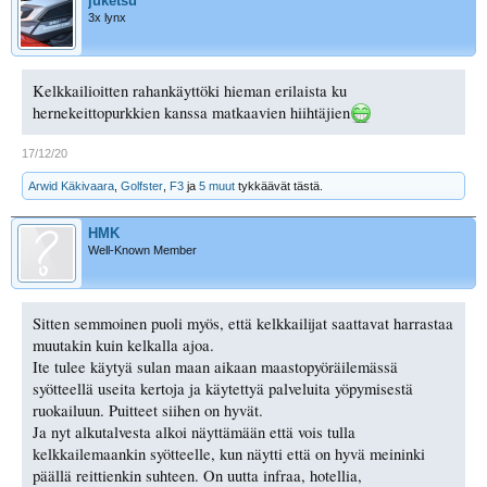
juketsu
3x lynx
Kelkkailioitten rahankäyttöki hieman erilaista ku
hernekeittopurkkien kanssa matkaavien hiihtäjien
17/12/20
Arwid Käkivaara
,
Golfster
,
F3
ja
5 muut
tykkäävät tästä.
HMK
Well-Known Member
Sitten semmoinen puoli myös, että kelkkailijat saattavat harrastaa
muutakin kuin kelkalla ajoa.
Ite tulee käytyä sulan maan aikaan maastopyöräilemässä
syötteellä useita kertoja ja käytettyä palveluita yöpymisestä
ruokailuun. Puitteet siihen on hyvät.
Ja nyt alkutalvesta alkoi näyttämään että vois tulla
kelkkailemaankin syötteelle, kun näytti että on hyvä meininki
päällä reittienkin suhteen. On uutta infraa, hotellia,