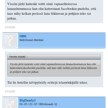
Vissiin järki kuitenki voitti siinä vapaaehtoisessa
lanaushommassa kun olin kattovinani facebookin puolelta, että
taas näky kelkan perässä lana liikkuvan ja pohjien teko sai
jatkua.
17/12/20
HMK
Well-Known Member
Hentte kirjoitti:
↑
Vissiin järki kuitenki voitti siinä vapaaehtoisessa lanaushommassa kun olin
kattovinani facebookin puolelta, että taas näky kelkan perässä lana liikkuvan
ja pohjien teko sai jatkua.
Tai lie hotellin talvipyöräily reittejä telamönkijällä tekee.
17/12/20
BigDaadyJ
F6 -07 / Z1 -07 / 800 Assault -11