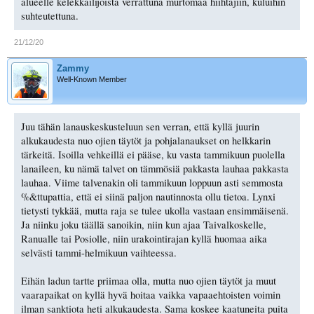
alueelle kelekkailijoista verrattuna murtomaa hiihtäjiin, kuluihin
suhteutettuna.
21/12/20
Zammy
Well-Known Member
Juu tähän lanauskeskusteluun sen verran, että kyllä juurin
alkukaudesta nuo ojien täytöt ja pohjalanaukset on helkkarin
tärkeitä. Isoilla vehkeillä ei pääse, ku vasta tammikuun puolella
lanaileen, ku nämä talvet on tämmösiä pakkasta lauhaa pakkasta
lauhaa. Viime talvenakin oli tammikuun loppuun asti semmosta
%&ttupattia, että ei siinä paljon nautinnosta ollu tietoa. Lynxi
tietysti tykkää, mutta raja se tulee ukolla vastaan ensimmäisenä.
Ja niinku joku täällä sanoikin, niin kun ajaa Taivalkoskelle,
Ranualle tai Posiolle, niin urakointirajan kyllä huomaa aika
selvästi tammi-helmikuun vaihteessa.
Eihän ladun tartte priimaa olla, mutta nuo ojien täytöt ja muut
vaarapaikat on kyllä hyvä hoitaa vaikka vapaaehtoisten voimin
ilman sanktiota heti alkukaudesta. Sama koskee kaatuneita puita