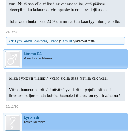
yms. Niitä saa olla välissä raivaamassa ite, että pääsee
eteenpäin, ku kukaan ei viranpuolesta noita reittejä ajele.
Tulis vaan lunta lisää 20-30cm niin alkaa kääntyyn ilon puolelle.
21/12/20
BRP-Lynx
,
Arwid Käkivaara
,
Hentte
ja
3 muut
tykkäävät tästä.
kimmo111
Vannabee kelkkailija.
Mikä syötteen tilanne? Voiko siellä ajaa reitillä ollenkaa?
Viime lauantaina oli yllättävän hyvä keli ja pojalla oli jäätä
ilmeisen paljon mutta kuinka huonoksi tilanne on nyt lirvahtanu?
25/12/20
Lynx sdi
Active Member