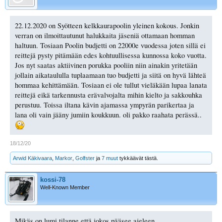
22.12.2020 on Syötteen kelkkaurapoolin yleinen kokous. Jonkin
verran on ilmoittautunut halukkaita jäseniä ottamaan homman
haltuun. Tosiaan Poolin budjetti on 22000e vuodessa joten sillä ei
reittejä pysty pitämään edes kohtuullisessa kunnossa koko vuotta.
Jos nyt saatas aktiivinen porukka pooliin niin ainakin yritetään
jollain aikataululla tuplaamaan tuo budjetti ja siitä on hyvä lähteä
hommaa kehittämään. Tosiaan ei ole tullut vieläkään lupaa lanata
reittejä eikä tarkennusta erävalvojalta mihin kielto ja sakkouhka
perustuu. Toissa iltana kävin ajamassa ympyrän parikertaa ja
lana oli vain jääny jumiin koukkuun. oli pakko raahata perässä..
18/12/20
Arwid Käkivaara
,
Markor
,
Golfster
ja
7 muut
tykkäävät tästä.
kossi-78
Well-Known Member
Mikäs on lumi tilanne että jokos pääsee ajeleen