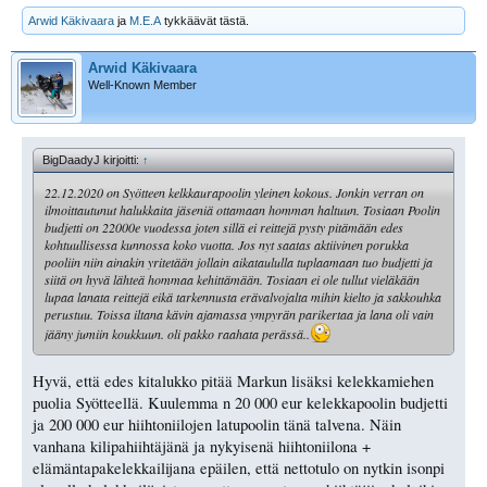
Arwid Käkivaara
ja
M.E.A
tykkäävät tästä.
Arwid Käkivaara
Well-Known Member
BigDaadyJ kirjoitti:
↑
22.12.2020 on Syötteen kelkkaurapoolin yleinen kokous. Jonkin verran on
ilmoittautunut halukkaita jäseniä ottamaan homman haltuun. Tosiaan Poolin
budjetti on 22000e vuodessa joten sillä ei reittejä pysty pitämään edes
kohtuullisessa kunnossa koko vuotta. Jos nyt saatas aktiivinen porukka
pooliin niin ainakin yritetään jollain aikataululla tuplaamaan tuo budjetti ja
siitä on hyvä lähteä hommaa kehittämään. Tosiaan ei ole tullut vieläkään
lupaa lanata reittejä eikä tarkennusta erävalvojalta mihin kielto ja sakkouhka
perustuu. Toissa iltana kävin ajamassa ympyrän parikertaa ja lana oli vain
jääny jumiin koukkuun. oli pakko raahata perässä..
Hyvä, että edes kitalukko pitää Markun lisäksi kelekkamiehen
puolia Syötteellä. Kuulemma n 20 000 eur kelekkapoolin budjetti
ja 200 000 eur hiihtoniilojen latupoolin tänä talvena. Näin
vanhana kilipahiihtäjänä ja nykyisenä hiihtoniilona +
elämäntapakelekkailijana epäilen, että nettotulo on nytkin isonpi