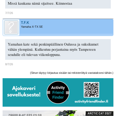
Missä kaukana nämä sijaitsee. Kiinnostaa
7/7/26
T.F.K
Yamaha X-TX SE
Yamahan kate sekä penkinpäällinen Oulussa ja suksikumet
vähän ylempänä. Kulkeutuu perjantaina myös Tampereen
seudulle eli tulevan viikonloppuna.
8/7/26
(Sinun täytyy kirjautua sisään tai rekisteröityä vastataksesi tähän.)