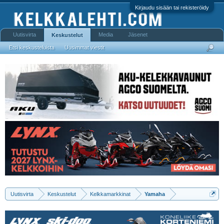
Kirjaudu sisään tai rekisteröidy
Uutisvirta
Media
Jäsenet
Keskustelut
Etsi keskusteluista
Uusimmat viestit
Uutisvirta
Keskustelut
Kelkkamarkkinat
Yamaha