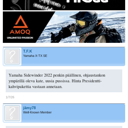
T.F.K
Yamaha X-TX SE
Yamaha Sidewinder 2022 penkin päällinen, ohjaustankon
ympärillä oleva kate, uusia pussissa. Hinta Presidentti-
kahvipakettia vastaan annetaan.
1/7/26
jämy78
Well-Known Member