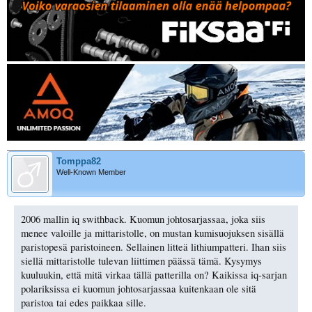
Tomppa82
Well-Known Member
2006 mallin iq swithback. Kuomun johtosarjassaa, joka siis
menee valoille ja mittaristolle, on mustan kumisuojuksen sisällä
paristopesä paristoineen. Sellainen litteä lithiumpatteri. Ihan siis
siellä mittaristolle tulevan liittimen päässä tämä. Kysymys
kuuluukin, että mitä virkaa tällä patterilla on? Kaikissa iq-sarjan
polariksissa ei kuomun johtosarjassaa kuitenkaan ole sitä
paristoa tai edes paikkaa sille.