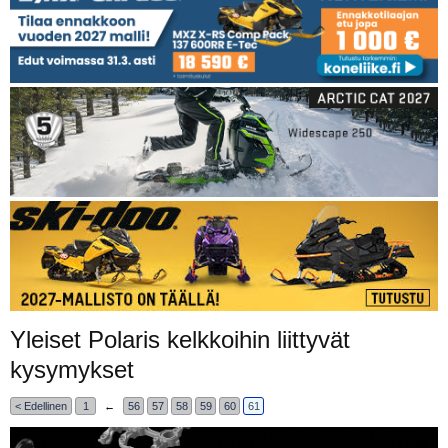
Yleiset Polaris kelkkoihin liittyvät
kysymykset
< Edellinen
1
←
56
57
58
59
60
61