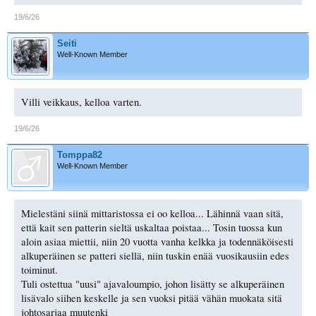
19/6/26
Seiti
Well-Known Member
Villi veikkaus, kelloa varten.
19/6/26
Tomppa82
Well-Known Member
Mielestäni siinä mittaristossa ei oo kelloa... Lähinnä vaan sitä,
että kait sen patterin sieltä uskaltaa poistaa... Tosin tuossa kun
aloin asiaa miettii, niin 20 vuotta vanha kelkka ja todennäköisesti
alkuperäinen se patteri siellä, niin tuskin enää vuosikausiin edes
toiminut.
Tuli ostettua "uusi" ajavaloumpio, johon lisätty se alkuperäinen
lisävalo siihen keskelle ja sen vuoksi pitää vähän muokata sitä
johtosarjaa muutenki