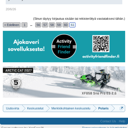
20/6/26
(Sinun täytyy kirjautua sisään tai rekisteröityä vastataksesi tähän.)
< Edellinen
1
←
56
57
58
59
60
61
Uutisvirta
Keskustelut
Merkkikohtainen keskustelu
Polaris
Contact Us
Help
Forum software by XenForo™
Tietosuojaseloste ja käyttöehdot