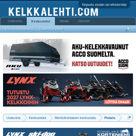
Kirjaudu sisään tai rekisteröidy
Uutisvirta
Media
Jäsenet
Keskustelut
Etsi keskusteluista
Uusimmat viestit
Uutisvirta
Keskustelut
Merkkikohtainen keskustelu
Polaris