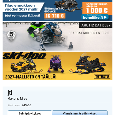
jti
Rakoni
, Mies
jti viimeksi:
24/7/10
Seinäpäivitykset
Viimeisimmät päivitykset