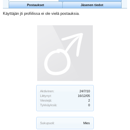
Postaukset
Jäsenen tiedot
Käyttäjän jti profiilissa ei ole vielä postauksia.
Aktiivinen:
24/7/10
Liittynyt:
16/12/05
Viestejä:
2
Tykkäyksiä:
0
Sukupuoli:
Mies