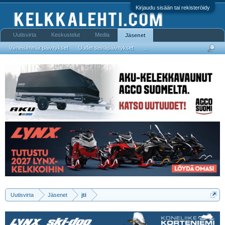
Kirjaudu sisään tai rekisteröidy
Uutisvirta
Keskustelut
Media
Jäsenet
Viimeisimmät päivitykset
Uudet seinäpäivitykset
...
Uutisvirta
Jäsenet
jti