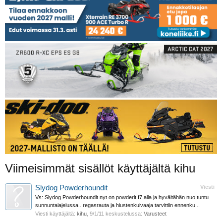
Viimeisimmät sisällöt käyttäjältä kihu
Slydog Powderhoundit
Viesti
Vs: Slydog Powderhoundit nyt on powderit f7 alla ja hyvältähän nuo tuntu
sunnuntaiajelussa.. regasrauta ja hiustenkuivaaja tarvittiin ennenku...
Viesti käyttäjältä:
kihu
,
9/1/11
keskustelussa:
Varusteet