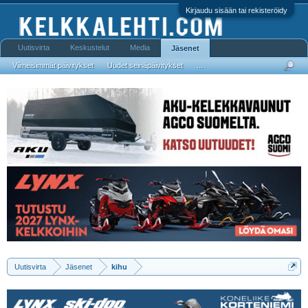
Kirjaudu sisään tai rekisteröidy
Uutisvirta
Keskustelut
Media
Jäsenet
Viimeisimmät päivitykset
Uudet seinäpäivitykset
...
Uutisvirta
Jäsenet
kihu