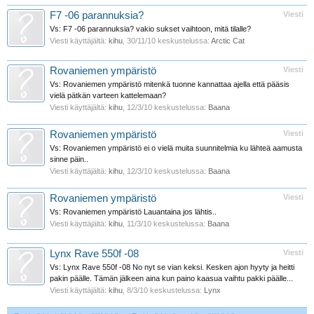
F7 -06 parannuksia?
Viesti
Vs: F7 -06 parannuksia? vakio sukset vaihtoon, mitä tilalle?
Viesti käyttäjältä:
kihu
,
30/11/10
keskustelussa:
Arctic Cat
Rovaniemen ympäristö
Viesti
Vs: Rovaniemen ympäristö mitenkä tuonne kannattaa ajella että pääsis
vielä pätkän varteen kattelemaan?
Viesti käyttäjältä:
kihu
,
12/3/10
keskustelussa:
Baana
Rovaniemen ympäristö
Viesti
Vs: Rovaniemen ympäristö ei o vielä muita suunnitelmia ku lähteä aamusta
sinne päin..
Viesti käyttäjältä:
kihu
,
12/3/10
keskustelussa:
Baana
Rovaniemen ympäristö
Viesti
Vs: Rovaniemen ympäristö Lauantaina jos lähtis..
Viesti käyttäjältä:
kihu
,
11/3/10
keskustelussa:
Baana
Lynx Rave 550f -08
Viesti
Vs: Lynx Rave 550f -08 No nyt se vian keksi. Kesken ajon hyyty ja heitti
pakin päälle. Tämän jälkeen aina kun paino kaasua vaihtu pakki päälle...
Viesti käyttäjältä:
kihu
,
8/3/10
keskustelussa:
Lynx