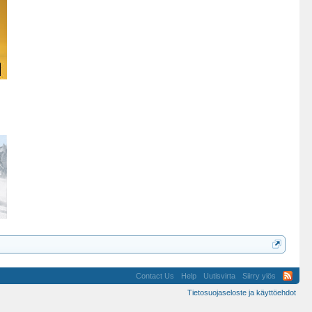
Contact Us
Help
Uutisvirta
Siirry ylös
Tietosuojaseloste ja käyttöehdot