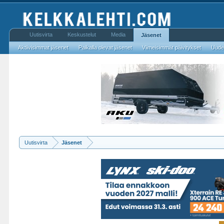
Uutisvirta
Keskustelut
Media
Jäsenet
Aktiivisimmat jäsenet
Paikalla olevat jäsenet
Viimeisimmät päivitykset
Uudet
Uutisvirta
Jäsenet