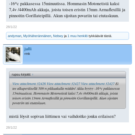
-16*c pakkasessa 15minuutissa. Hommasin Motonetistä kaksi
7,4v /4400mAh akkuja, joista toisen eristin 13mm Armaflexillä ja
pinnoitin Gorillateipillä. Akun sijoitan povariin tai etutaskuun.
28/1/22
andyman
,
Myöhäherännäinen
,
Nebwy
ja
1 muu henkilö
tykkäävät tästä.
julli
rmk
rupsu kirjoitti:
↑
View attachment 32426
View attachment 32427
View attachment 32427
Ei
tee alkuperäisellä 509:n pikkuakulla mitään! Akku hyytyy -16*c pakkasessa
15minuutissa. Hommasin Motonetistä kaksi 7,4v /4400mAh akkuja, joista
toisen eristin 13mm Armaflexillä ja pinnoitin Gorillateipillä. Akun sijoitan
povariin tai etutaskuun.
mistä löysit sopivan liittimen vai vaihdoitko jonku erilaisen?
28/1/22