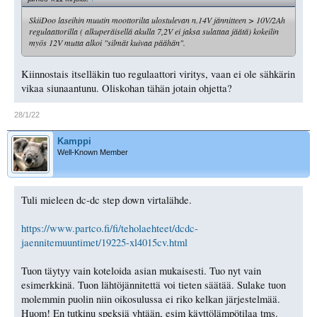
SkiiDoo laseihin muutin moottorilta ulostulevan n.14V jännitteen > 10V/2Ah
regulaattorilla ( alkuperäisellä akulla 7,2V ei jaksa sulattaa jäätä) kokeilin
myös 12V mutta alkoi "silmät kuivaa päähän".
Kiinnostais itselläkin tuo regulaattori viritys, vaan ei ole sähkärin
vikaa siunaantunu. Oliskohan tähän jotain ohjetta?
28/1/22
Kamppi
Well-Known Member
Tuli mieleen dc-dc step down virtalähde.
https://www.partco.fi/fi/teholaehteet/dcdc-
jaennitemuuntimet/19225-xl4015cv.html
Tuon täytyy vain koteloida asian mukaisesti. Tuo nyt vain
esimerkkinä. Tuon lähtöjännitettä voi tieten säätää. Sulake tuon
molemmin puolin niin oikosulussa ei riko kelkan järjestelmää.
Huom! En tutkinu speksiä yhtään, esim käyttölämpötilaa tms.