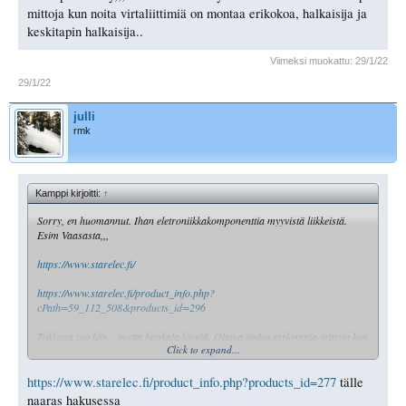
mittoja kun noita virtaliittimiä on montaa erikokoa, halkaisija ja
keskitapin halkaisija..
Viimeksi muokattu:
29/1/22
29/1/22
julli
rmk
Kamppi kirjoitti:
↑
Sorry, en huomannut. Ihan eletroniikkakomponenttia myyvistä liikkeistä.
Esim Vaasasta,,,
https://www.starelec.fi/
https://www.starelec.fi/product_info.php?
cPath=59_112_508&products_id=296
Tokkopa tuo käy,,, mutta hankala löytää. Oltava tiedos tarkempia mittoja kun
Click to expand...
noita virtaliittimiä on montaa erikokoa, halkaisija ja keskitapin halkaisija..
https://www.starelec.fi/product_info.php?products_id=277
tälle
naaras hakusessa