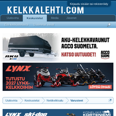
Kirjaudu sisään tai rekisteröidy
Uutisvirta
Media
Jäsenet
Keskustelut
Etsi keskusteluista
Uusimmat viestit
Uutisvirta
Keskustelut
Nettikelkkailu
Varusteet