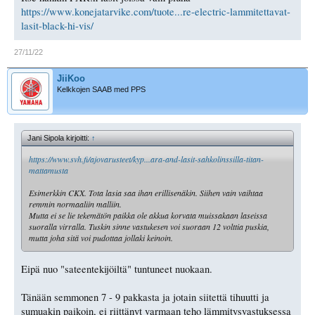
Muutenkin saa heitellä suosituksia, hintaluokassa alle 200€.
https://www.konejatarvike.com/tuote...re-electric-lammitettavat-
Plussaa olisi että lämmitys pysyy päällä koko ajan näin halutessa, ei
lasit-black-hi-vis/
tarvitsisi mitään nappeja painella vähän väliä.
27/11/22
JiiKoo
Kelkkojen SAAB med PPS
Jani Sipola kirjoitti:
↑
https://www.svh.fi/ajovarusteet/kyp...ara-and-lasit-sahkolinssilla-titan-
mattamusta
Esimerkkin CKX. Tota lasia saa ihan erillisenäkin. Siihen vain vaihtaa
remmin normaaliin malliin.
Mutta ei se lie tekemätön paikka ole akkua korvata muissakaan laseissa
suoralla virralla. Tuskin sinne vastukesen voi suoraan 12 volttia puskia,
mutta joha sitä voi pudottaa jollaki keinoin.
Eipä nuo "sateentekijöiltä" tuntuneet nuokaan.
Tänään semmonen 7 - 9 pakkasta ja jotain siitettä tihuutti ja
sumuakin paikoin, ei riittänyt varmaan teho lämmitysvastuksessa