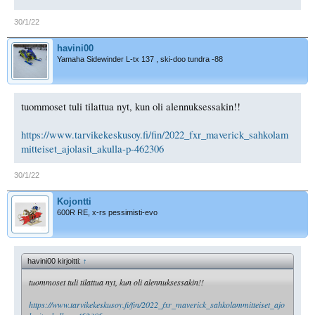
30/1/22
havini00
Yamaha Sidewinder L-tx 137 , ski-doo tundra -88
tuommoset tuli tilattua nyt, kun oli alennuksessakin!!
https://www.tarvikekeskusoy.fi/fin/2022_fxr_maverick_sahkolam
mitteiset_ajolasit_akulla-p-462306
30/1/22
Kojontti
600R RE, x-rs pessimisti-evo
havini00 kirjoitti:
↑
tuommoset tuli tilattua nyt, kun oli alennuksessakin!!
https://www.tarvikekeskusoy.fi/fin/2022_fxr_maverick_sahkolammitteiset_ajo