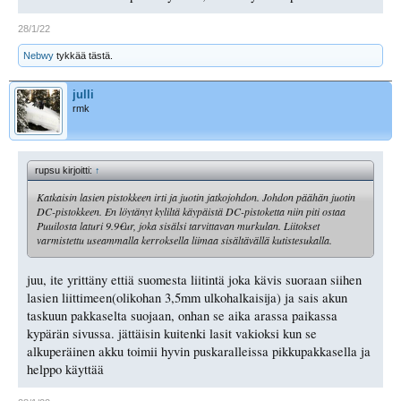
28/1/22
Nebwy
tykkää tästä.
julli
rmk
rupsu kirjoitti:
↑
Katkaisin lasien pistokkeen irti ja juotin jatkojohdon. Johdon päähän juotin
DC-pistokkeen. En löytänyt kyliltä käypäistä DC-pistoketta niin piti ostaa
Puuilosta laturi 9.9€ur, joka sisälsi tarvittavan murkulan. Liitokset
varmistettu useammalla kerroksella liimaa sisältävällä kutistesukalla.
juu, ite yrittäny ettiä suomesta liitintä joka kävis suoraan siihen
lasien liittimeen(olikohan 3,5mm ulkohalkaisija) ja sais akun
taskuun pakkaselta suojaan, onhan se aika arassa paikassa
kypärän sivussa. jättäisin kuitenki lasit vakioksi kun se
alkuperäinen akku toimii hyvin puskaralleissa pikkupakkasella ja
helppo käyttää