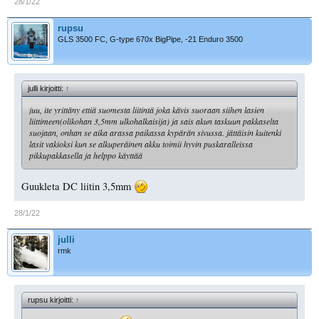
28/1/22
rupsu
GLS 3500 FC, G-type 670x BigPipe, -21 Enduro 3500
julli kirjoitti:
↑
juu, ite yrittäny ettiä suomesta liitintä joka kävis suoraan siihen lasien
liittimeen(olikohan 3,5mm ulkohalkaisija) ja sais akun taskuun pakkaselta
suojaan, onhan se aika arassa paikassa kypärän sivussa. jättäisin kuitenki
lasit vakioksi kun se alkuperäinen akku toimii hyvin puskaralleissa
pikkupakkasella ja helppo käyttää
Guukleta DC liitin 3,5mm
28/1/22
julli
rmk
rupsu kirjoitti:
↑