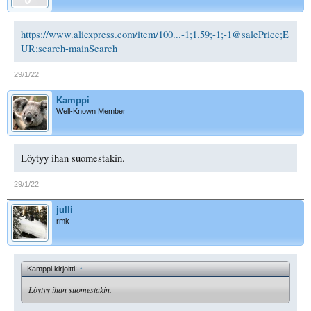
https://www.aliexpress.com/item/100...-1;1.59;-1;-1@salePrice;E
UR;search-mainSearch
29/1/22
Kamppi
Well-Known Member
Löytyy ihan suomestakin.
29/1/22
julli
rmk
Kamppi kirjoitti:
↑
Löytyy ihan suomestakin.