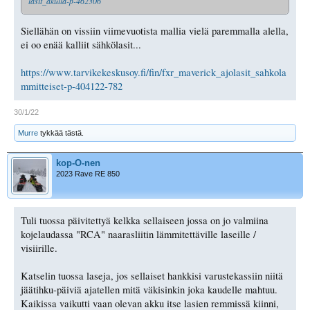
lasit_akulla-p-462306
Siellähän on vissiin viimevuotista mallia vielä paremmalla alella,
ei oo enää kalliit sähkölasit...
https://www.tarvikekeskusoy.fi/fin/fxr_maverick_ajolasit_sahkola
mmitteiset-p-404122-782
30/1/22
Murre
tykkää tästä.
kop-O-nen
2023 Rave RE 850
Tuli tuossa päivitettyä kelkka sellaiseen jossa on jo valmiina
kojelaudassa "RCA" naarasliitin lämmitettäville laseille /
visiirille.
Katselin tuossa laseja, jos sellaiset hankkisi varustekassiin niitä
jäätihku-päiviä ajatellen mitä väkisinkin joka kaudelle mahtuu.
Kaikissa vaikutti vaan olevan akku itse lasien remmissä kiinni,