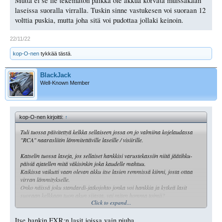
Mutta ei se lie tekemätön paikka ole akkua korvata muissakaan
laseissa suoralla virralla. Tuskin sinne vastukesen voi suoraan 12
volttia puskia, mutta joha sitä voi pudottaa jollaki keinoin.
22/11/22
kop-O-nen
tykkää tästä.
BlackJack
Well-Known Member
kop-O-nen kirjoitti:
↑
Tuli tuossa päivitettyä kelkka sellaiseen jossa on jo valmiina kojelaudassa
"RCA" naarasliitin lämmitettäville laseille / visiirille.
Katselin tuossa laseja, jos sellaiset hankkisi varustekassiin niitä jäätihku-
päiviä ajatellen mitä väkisinkin joka kaudelle mahtuu.
Kaikissa vaikutti vaan olevan akku itse lasien remmissä kiinni, josta ottaa
virran lämmitykselle.
Onko näissä joku standardi-jatkojohto jonka voi hankkia ja kytkeä lasit
suoraan kelkkaan tuon akun sijasta, vai miten homma toimii?
Click to expand...
Äkkiseltään en miltään myyjältä löytänyt akuttomia laseja, jotka olisi suoraan
tarkoitettu kelkkaan kytkettäväksi.
Itse hankin FXR:n lasit joissa vain piuha