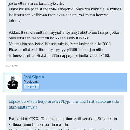
josta ottaa virran lämmitykselle.
Onko näissä joku standardi-jatkojohto jonka voi hankkia ja kytkeä
lasit suoraan kelkkaan tuon akun sijasta, vai miten homma
toimii?
Äkkiseltään en miltään myyjältä löytänyt akuttomia laseja, jotka
olisi suoraan tarkoitettu kelkkaan kytkettäväksi.
Muutenkin saa heitellä suosituksia, hintaluokassa alle 200€.
Plussaa olisi että lämmitys pysyy päällä koko ajan näin
halutessa, ei tarvitsisi mitään nappeja painella vähän väliä.
22/11/22
Jani Sipola
Presidentti
Ylläpitäjä
https://www.svh.fi/ajovarusteet/kyp...ara-and-lasit-sahkolinssilla-
titan-mattamusta
Esimerkkin CKX. Tota lasia saa ihan erillisenäkin. Siihen vain
vaihtaa remmin normaaliin malliin.