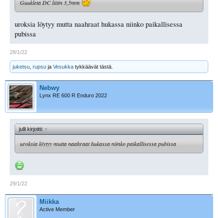
Guukleta DC liitin 3,5mm
uroksia löytyy mutta naahraat hukassa niinko paikallisessa
pubissa
28/1/22
juketsu
,
rupsu
ja
Vesukka
tykkäävät tästä.
Nebwy
Lynx RE 600 R Enduro 2022
julli kirjoitti:
↑
uroksia löytyy mutta naahraat hukassa niinko paikallisessa pubissa
29/1/22
Miikka
Active Member