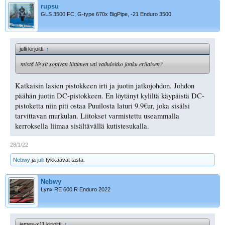
rupsu
GLS 3500 FC, G-type 670x BigPipe, -21 Enduro 3500
julli kirjoitti:
↑
mistä löysit sopivan liittimen vai vaihdoitko jonku erilaisen?
Katkaisin lasien pistokkeen irti ja juotin jatkojohdon. Johdon
päähän juotin DC-pistokkeen. En löytänyt kyliltä käypäistä DC-
pistoketta niin piti ostaa Puuilosta laturi 9.9€ur, joka sisälsi
tarvittavan murkulan. Liitokset varmistettu useammalla
kerroksella liimaa sisältävällä kutistesukalla.
28/1/22
Nebwy
ja
julli
tykkäävät tästä.
Nebwy
Lynx RE 600 R Enduro 2022
james-x11 kirjoitti:
↑