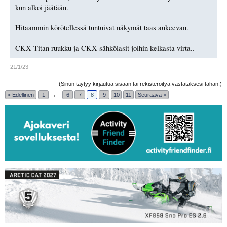
kun alkoi jäätään.
Hitaammin körötellessä tuntuivat näkymät taas aukeevan.
CKX Titan ruukku ja CKX sähkölasit joihin kelkasta virta..
21/1/23
(Sinun täytyy kirjautua sisään tai rekisteröityä vastataksesi tähän.)
< Edellinen
1
←
6
7
8
9
10
11
Seuraava >