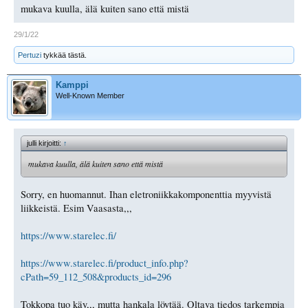
mukava kuulla, älä kuiten sano että mistä
29/1/22
Pertuzi
tykkää tästä.
Kamppi
Well-Known Member
julli kirjoitti:
↑
mukava kuulla, älä kuiten sano että mistä
Sorry, en huomannut. Ihan eletroniikkakomponenttia myyvistä
liikkeistä. Esim Vaasasta,,,
https://www.starelec.fi/
https://www.starelec.fi/product_info.php?
cPath=59_112_508&products_id=296
Tokkopa tuo käy,,, mutta hankala löytää. Oltava tiedos tarkempia