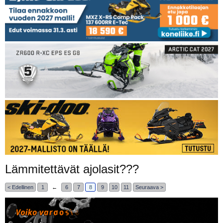
Lämmitettävät ajolasit???
< Edellinen
1
←
6
7
8
9
10
11
Seuraava >