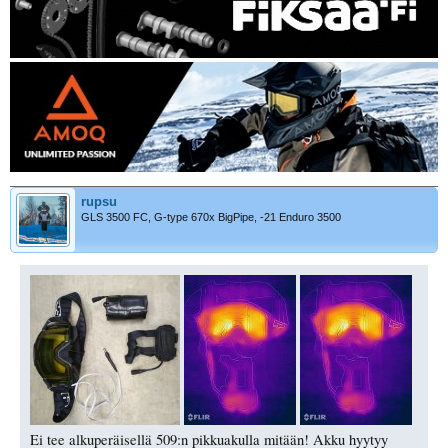
rupsu
GLS 3500 FC, G-type 670x BigPipe, -21 Enduro 3500
Ei tee alkuperäisellä 509:n pikkuakulla mitään! Akku hyytyy