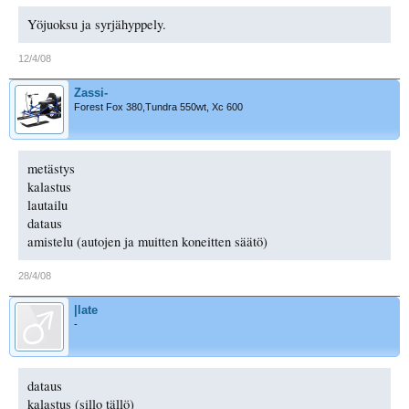
Yöjuoksu ja syrjähyppely.
12/4/08
Zassi-
Forest Fox 380,Tundra 550wt, Xc 600
metästys
kalastus
lautailu
dataus
amistelu (autojen ja muitten koneitten säätö)
28/4/08
|late
-
dataus
kalastus (sillo tällö)