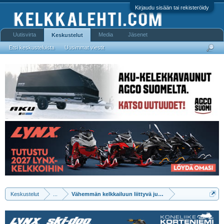
Kirjaudu sisään tai rekisteröidy
Uutisvirta
Media
Jäsenet
Keskustelut
Etsi keskusteluista
Uusimmat viestit
Keskustelut
...
Vähemmän kelkkailuun liittyvä jutustelua