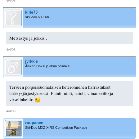
4/4/08
kille73
skii-doo 600 sdi
Metsästys ja jokkis .
4/4/08
jyrkkis
Äiskän Linksi ja akan pelariksi
Terveen pohjoissuomalaisen heteromiehen harrastukset
tärkeysjärjestyksessä: Puinti, uinti, nainti, viinankeitto ja
virvelinheitto
4/4/08
ruupanen
Ski-Doo MXZ X-RS Competition Package