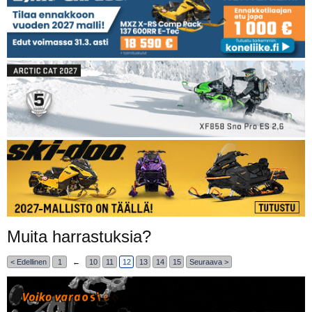
Muita harrastuksia?
< Edellinen
1
←
10
11
12
13
14
15
Seuraava >