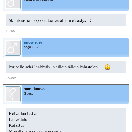
Well-Known Member
Skimbaus ja mopo säätöä kesällä, metsästys ;D
18/3/08
snowrider
edge x -03
koripallo sekä lenkkeily ja silloin tällöin kalastelen.... :
25/3/08
sami kauvo
Guest
Kelkailun lisäks
Laskettelu
Kalastus
Mopolla ja mönkijällä pörräily