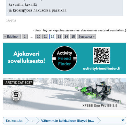
kevarilla kesällä
ja krossipyörä hakusessa paraikaa
28/4/08
(Sinun täytyy kirjautua sisään tai rekisteröityä vastataksesi tähän.)
< Edellinen
1
←
10
11
12
13
14
15
Seuraava >
Keskustelut
...
Vähemmän kelkkailuun liittyvä jutustelua