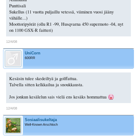
Punttisali
Sukellus (11 vuotta puljaillu vetessä, viiminen vuosi jääny
vähälle...)
Moottoripyörät (ollu R1 -99, Husqvarna 450 supermoto -04, nyt
on 1100 GSX-R faitteri)
12/4/08
UniCorn
600RR
Kesäsin tulee skedeiltyä ja golffattua.
Talvella sitten kelkkailua ja snoukkausta.
Jos jonkun kesälelun sais vielä ens kesäks hommattua
12/4/08
Sosiaalisukeltaja
Well-Known Arschloch