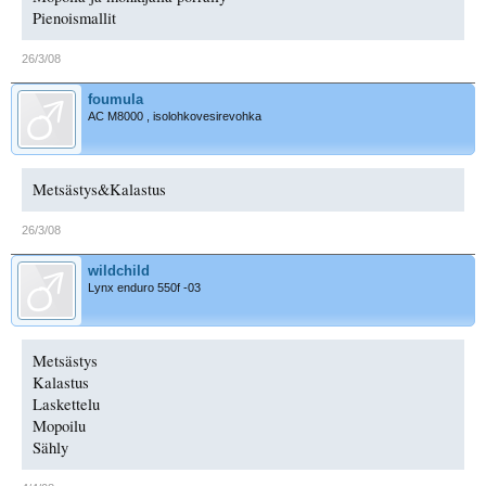
Pienoismallit
26/3/08
foumula
AC M8000 , isolohkovesirevohka
Metsästys&Kalastus
26/3/08
wildchild
Lynx enduro 550f -03
Metsästys
Kalastus
Laskettelu
Mopoilu
Sähly