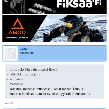
wolle
Speedot '15
- futis, nykyään vain omaksi iloksi.
- jääkiekko, sama juttu.
- salibandy
- metsästys
- kalastus, monessa muodossa...kesät menee Tenolla!
- enduroa huvikseen...tosin nyt ei ole pyörää ollenkaan :-\
11/3/08