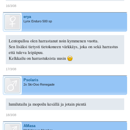
16/3/08
erya
Lynx Enduro 500 sp
Lentopalloa olen harrastanut noin kymmenen vuotta.
Sen lisäksi tietysti tietokoneen värkkäys, joka on sekä harrastus
että tuleva leipäpuu.
Kelkkailu on harrastuksista uusin
17/3/08
Psolaris
2x Ski-Doo Renegade
lumilutailu ja mopoilu kesällä ja jotain pientä
18/3/08
AMasa