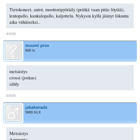
Tietokoneet, autot, moottoripyöräily (prätkä vaan pitäs löytää),
lentopallo, kaukalopallo, kaljottelu. Nykysin kyllä jäänyt liikunta
aika vähäiseksi..
4/4/08
muumi prox
600 rs
metsästys
crossi (joskus)
sähly
8/4/08
jabakanada
5900 GLX
Metsästys
Ammunta