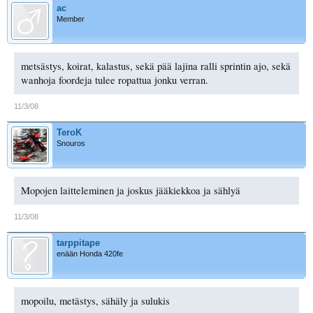
ac
Member
metsästys, koirat, kalastus, sekä pää lajina ralli sprintin ajo, sekä
wanhoja foordeja tulee ropattua jonku verran.
11/3/08
TeroK
Snouros
Mopojen laitteleminen ja joskus jääkiekkoa ja sählyä
11/3/08
tarppitape
enään Honda 420fe
mopoilu, metästys, sähäly ja sulukis