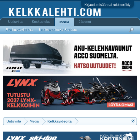
Kirjaudu sisään tai rekisteröidy
Uutisvirta
Keskustelut
Jäsenet
Media
Etsi kuvia/videoita
Uusimmat kuvat & videot
Uutisvirta
Media
Kelkkavideoita