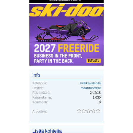
Info
Kategoria:
Kelkkavideoita
Postitti::
maardupatriot
Päivämäärä:
24/2/18
Katselukerrat:
1,030
Kommentit:
0
Arvostelu:
Lisää kohteita