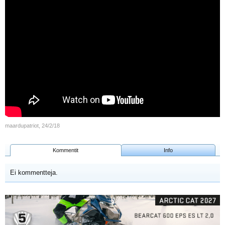
maardupatriot
,
24/2/18
Kommentit
Info
Ei kommentteja.