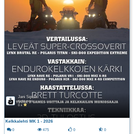
Jani Sipola
Kelkkalehti
0 x
Kelkkalehti MK 1 - 2026
0
475
0
0