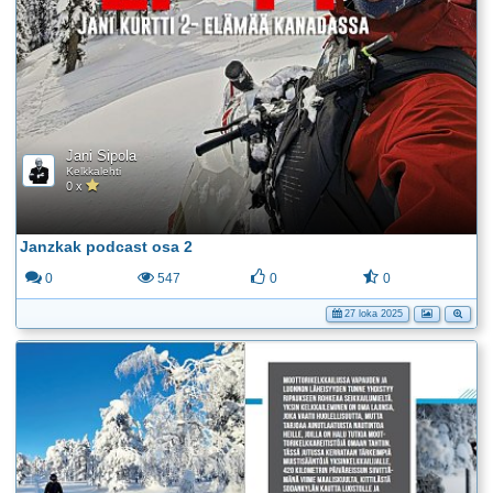
Jani Sipola
Kelkkalehti
0 x
Janzkak podcast osa 2
0
547
0
0
27 loka 2025