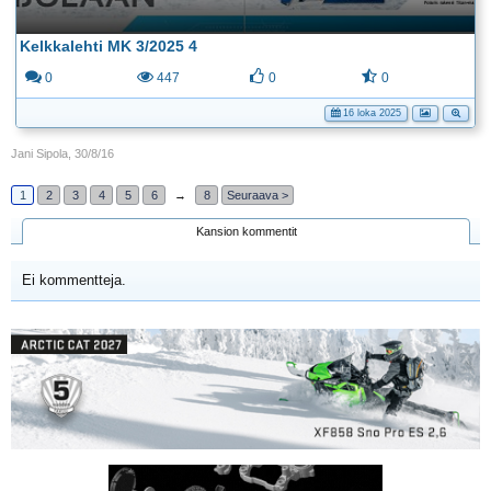
Kelkkalehti MK 3/2025 4
0
447
0
0
16 loka 2025
Jani Sipola
,
30/8/16
1
2
3
4
5
6
→
8
Seuraava >
Kansion kommentit
Ei kommentteja.