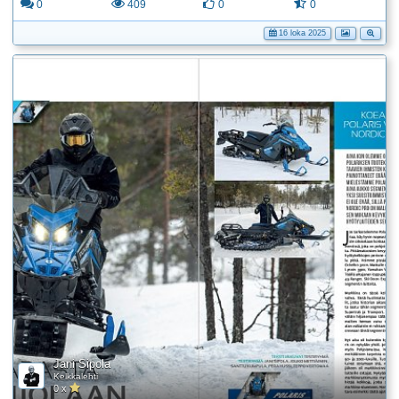
0
409
0
0
16 loka 2025
Jani Sipola
Kelkkalehti
0 x