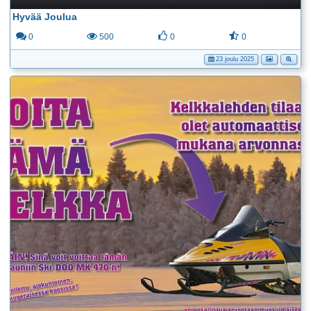
Hyvää Joulua
0
500
0
0
23 joulu 2025