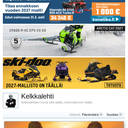
Kelkkalehti
Kelkkalehden kuvia siltä täältä, enimmäkseen täältä.
Järjestä:
Päivämäärä
Suodata