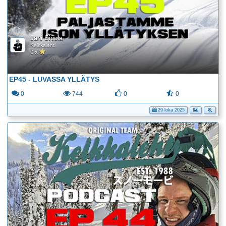
Jani Sipola
Kelkkalehti
0 x
EP45 - LUVASSA YLLÄTYS
0
744
0
0
29 loka 2025