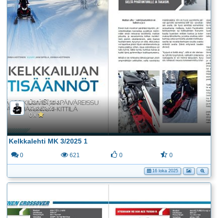
Jani Sipola
Kelkkalehti
0 x
Kelkkalehti MK 3/2025 1
0
621
0
0
16 loka 2025