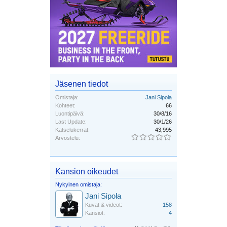
Jäsenen tiedot
Omistaja:
Jani Sipola
Kohteet:
66
Luontipäivä:
30/8/16
Last Update:
30/1/26
Katselukerrat:
43,995
Arvostelu:
Kansion oikeudet
Nykyinen omistaja:
Jani Sipola
Kuvat & videot:
158
Kansiot:
4