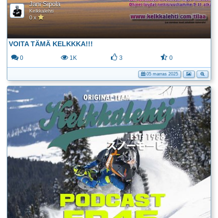
Jani Sipola
Kelkkalehti
0 x
VOITA TÄMÄ KELKKKA!!!
0
1K
3
0
05 marras 2025