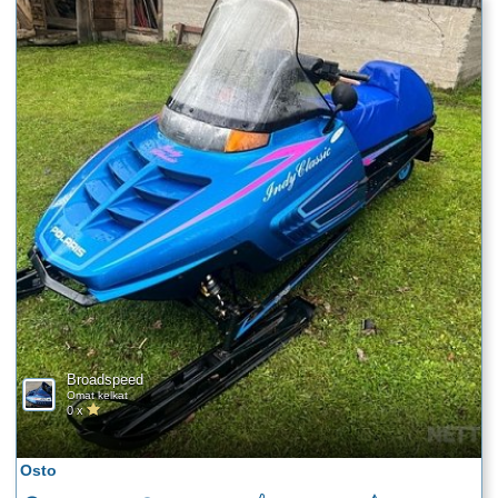
Broadspeed
Omat kelkat
0 x
Osto