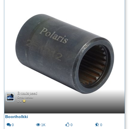
Broadspeed
Omat kelkat
0 x
Booriholkki
0
1K
0
0