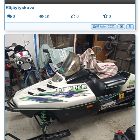
Räjäytyskuva
0
1K
0
0
07 helmi 2025