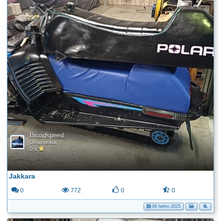
Broadspeed
Omat kelkat
0 x
Jakkara
0
772
0
0
06 helmi 2025