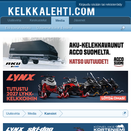
Kirjaudu sisään tai rekisteröidy
Uutisvirta
Keskustelut
Jäsenet
Media
Etsi kuvia/videoita
Uusimmat kuvat & videot
Uutisvirta
Media
Kansiot