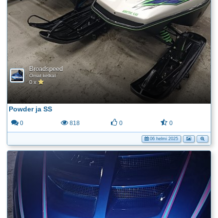
Broadspeed
Omat kelkat
0 x
Powder ja SS
0
818
0
0
06 helmi 2025