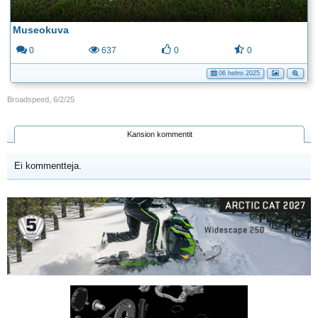
Museokuva
0
637
0
0
06 helmi 2025
Broadspeed
,
6/2/25
Kansion kommentit
Ei kommentteja.