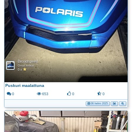
Broadspeed
Omat kelkat
0 x
Puskuri maalattuna
0
653
0
0
06 helmi 2025