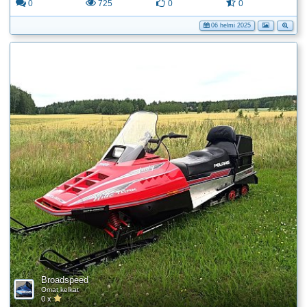
0
725
0
0
06 helmi 2025
Broadspeed
Omat kelkat
0 x