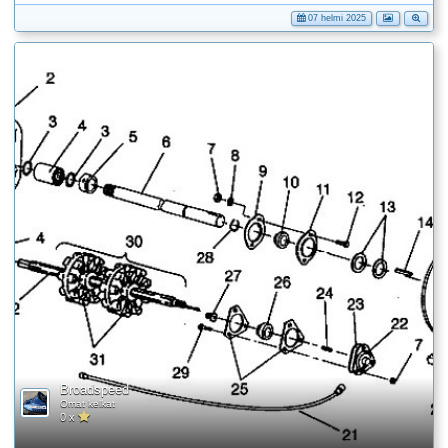
07 helmi 2025
Broadspeed
Omat kelkat
0 x