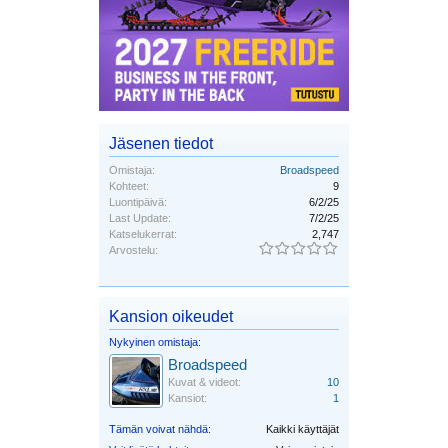
Jäsenen tiedot
Omistaja:
Broadspeed
Kohteet:
9
Luontipäivä:
6/2/25
Last Update:
7/2/25
Katselukerrat:
2,747
Arvostelu:
Kansion oikeudet
Nykyinen omistaja:
Broadspeed
Kuvat & videot:
10
Kansiot:
1
Tämän voivat nähdä:
Kaikki käyttäjät