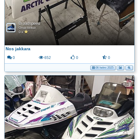
Broadspeed
Omat kelkat
0 x
Nos jakkara
0
652
0
0
06 helmi 2025