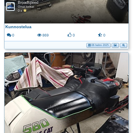
Broadspeed
Omat kelkat
0 x
Kunnostelua
0
869
0
0
06 helmi 2025