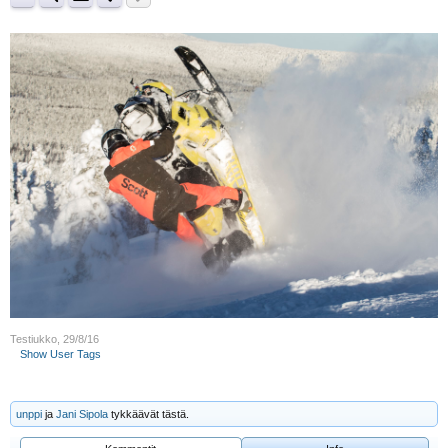
Testiukko
,
29/8/16
Show User Tags
unppi
ja
Jani Sipola
tykkäävät tästä.