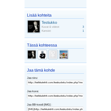
Lisää kohteita
Testiukko
Kuvat & videot:
3
Kansiot:
1
Tässä kohteessa
Jaa tämä kohde
Jaa sivu:
Jaa kuva:
Jaa BB-koodi [IMG] :