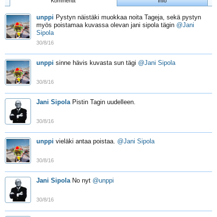
Kommentit
Info
unppi
Pystyn näistäki muokkaa noita Tageja, sekä pystyn
myös poistamaa kuvassa olevan jani sipola tägin
@Jani
Sipola
30/8/16
unppi
sinne hävis kuvasta sun tägi
@Jani Sipola
30/8/16
Jani Sipola
Pistin Tagin uudelleen.
30/8/16
unppi
vieläki antaa poistaa.
@Jani Sipola
30/8/16
Jani Sipola
No nyt
@unppi
30/8/16