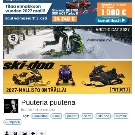
Puuteria puuteria
Ihan ok keli oli kerranki.
Tagit:
kaivattaa
lumi
puuteri
scott
ski-doo
summit
umpinen