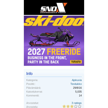
Info
Kategoria:
Ajokuvia
Postitti::
Testiukko
Päivämäärä:
29/8/16
Katselukerrat:
5,035
Kommentit:
14
Arvostelut:
3 ratings
Arvostelu: