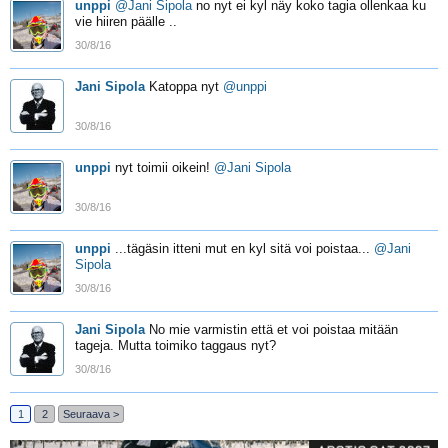
unppi
@Jani Sipola
no nyt ei kyl näy koko tagia ollenkaa ku
vie hiiren päälle ..
30/8/16
Jani Sipola
Katoppa nyt
@unppi
30/8/16
unppi
nyt toimii oikein!
@Jani Sipola
30/8/16
unppi
...tägäsin itteni mut en kyl sitä voi poistaa...
@Jani
Sipola
30/8/16
Jani Sipola
No mie varmistin että et voi poistaa mitään
tageja. Mutta toimiko taggaus nyt?
30/8/16
1
2
Seuraava >