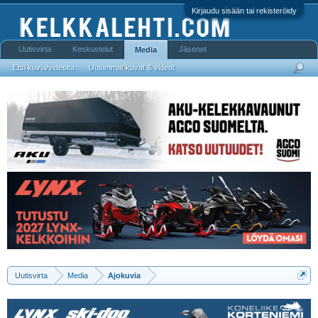
Kirjaudu sisään tai rekisteröidy
Uutisvirta
Keskustelut
Jäsenet
Media
Etsi kuvia/videoita
Uusimmat kuvat & videot
Uutisvirta
Media
Ajokuvia