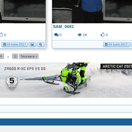
SAM_0681
0
0
2K
0
03 huhti 2017
03 huhti 2017
6
→
11
Seuraava >