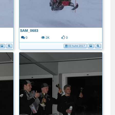
SAM_0683
0
2K
0
03 huhti 2017