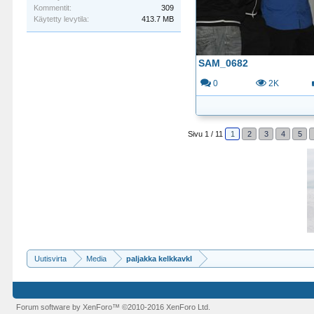
Kommentit:
309
Käytetty levytila:
413.7 MB
SAM_0682
0
2K
Sivu 1 / 11
1
2
3
4
5
Uutisvirta
Media
paljakka kelkkavkl
Forum software by XenForo™
©2010-2016 XenForo Ltd.