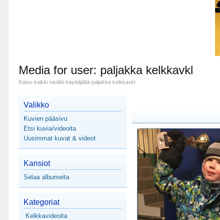
Media for user: paljakka kelkkavkl
Katso kaikki sisältö käyttäjältä paljakka kelkkavkl
Valikko
Kuvien pääsivu
Etsi kuvia/videoita
Uusimmat kuvat & videot
Kansiot
Selaa albumeita
Kategoriat
Kelkkavideoita