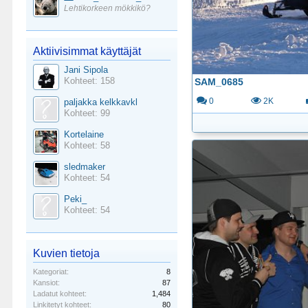
Lehtikorkeen mökkikö?
Aktiivisimmat käyttäjät
Jani Sipola
Kohteet: 158
SAM_0685
paljakka kelkkavkl
0
2K
Kohteet: 99
Kortelaine
Kohteet: 58
sledmaker
Kohteet: 54
Peki_
Kohteet: 54
Kuvien tietoja
Kategoriat:
8
Kansiot:
87
Ladatut kohteet:
1,484
Linkitetyt kohteet:
80