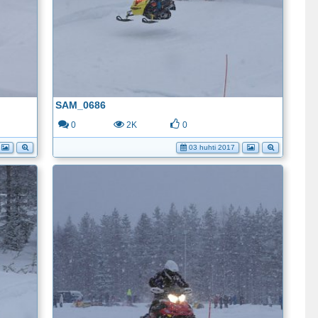
SAM_0686
0
2K
0
03 huhti 2017