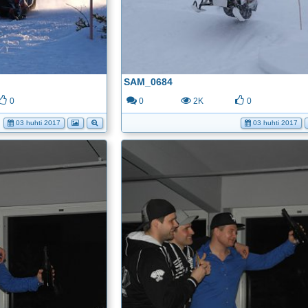
SAM_0684
0
0
2K
0
03 huhti 2017
03 huhti 2017