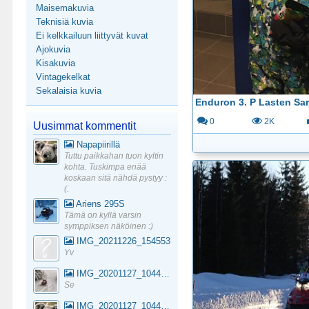
Maisemakuvia
Teknisiä kuvia
Ei kelkkailuun liittyvät kuvat
Ajokuvia
Kisakuvia
Vintagekelkat
Sekalaisia kuvia
Enduron 3. P Lasten Sar
0
2K
Uusimmat kommentit
Napapiirillä
Tuttu paikkahan tuon kyltin
kohta. Tuskimpa enää
koskaan sitä nähdä pystyy :
(.
Ariens 295S
Tämä on kyllä varsin
symppiksen näköinen :)
IMG_20211226_154553
Yv
IMG_20201127_104441_1
Se
IMG_20201127_104441_1