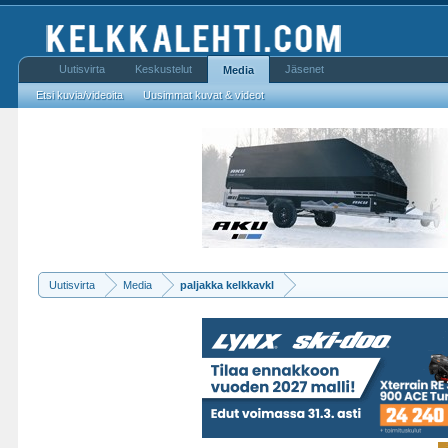
Uutisvirta
Keskustelut
Jäsenet
Media
Etsi kuvia/videoita
Uusimmat kuvat & videot
Uutisvirta
Media
paljakka kelkkavkl