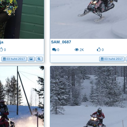
ja
SAM_0687
0
0
2K
0
03 huhti 2017
03 huhti 2017