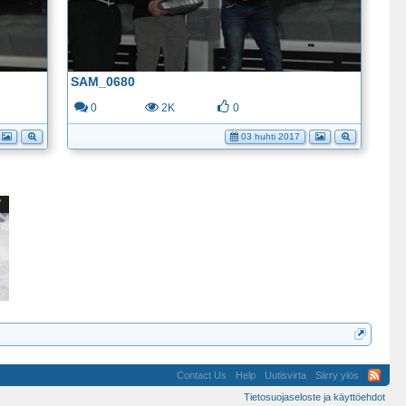
SAM_0680
0
2K
0
03 huhti 2017
Contact Us
Help
Uutisvirta
Siirry ylös
Tietosuojaseloste ja käyttöehdot