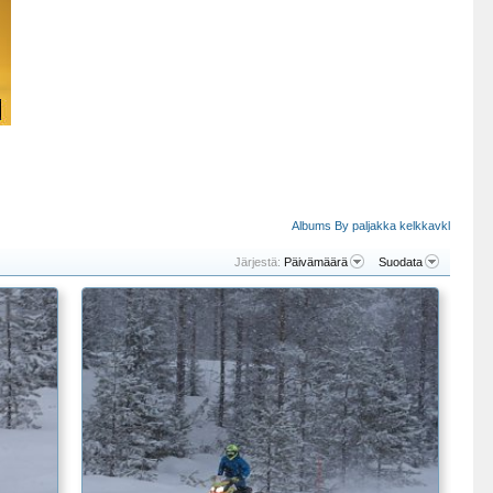
Albums By paljakka kelkkavkl
Järjestä:
Päivämäärä
Suodata