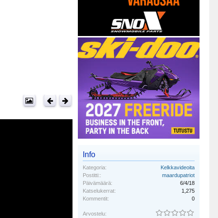
Info
Kategoria:
Kelkkavideoita
Postitti::
maardupatriot
Päivämäärä:
6/4/18
Katselukerrat:
1,275
Kommentit:
0
Arvostelu: