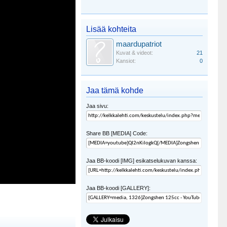
Lisää kohteita
maardupatriot
Kuvat & videot:
21
Kansiot:
0
Jaa tämä kohde
Jaa sivu:
Share BB [MEDIA] Code:
Jaa BB-koodi [IMG] esikatselukuvan kanssa:
Jaa BB-koodi [GALLERY]: