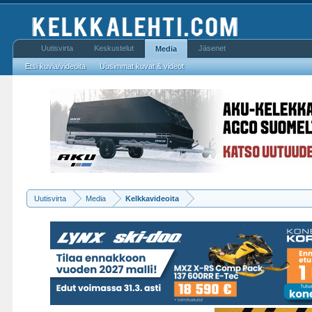
Uutisvirta
Keskustelut
Jäsenet
Media
Etsi kuvia/videoita
Uusimmat kuvat & videot
Uutisvirta
Media
Kelkkavideoita