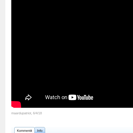
maardupatriot
,
6/4/18
Kommentit
Info