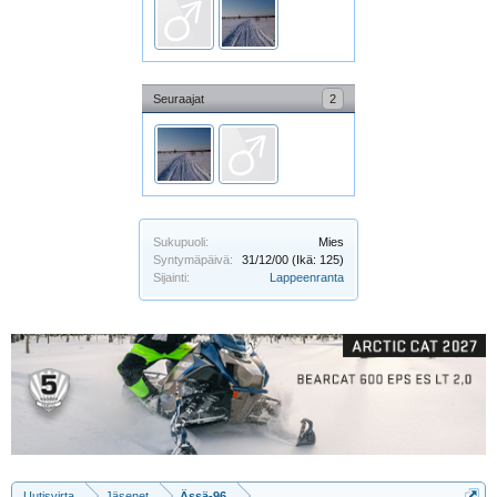
Seuraajat
2
Sukupuoli:
Mies
Syntymäpäivä:
31/12/00
(Ikä: 125)
Sijainti:
Lappeenranta
Uutisvirta
Jäsenet
Ässä-96