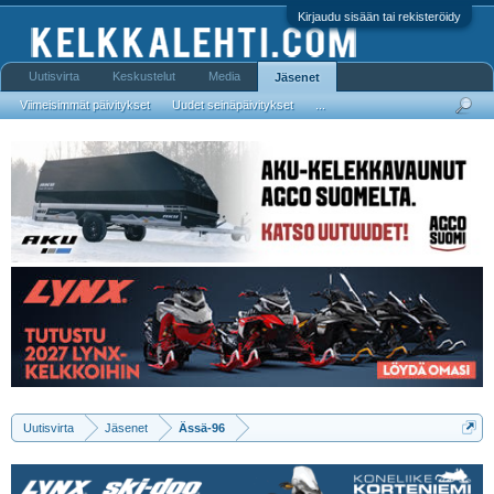
Kirjaudu sisään tai rekisteröidy
Uutisvirta
Keskustelut
Media
Jäsenet
Viimeisimmät päivitykset
Uudet seinäpäivitykset
...
Uutisvirta
Jäsenet
Ässä-96