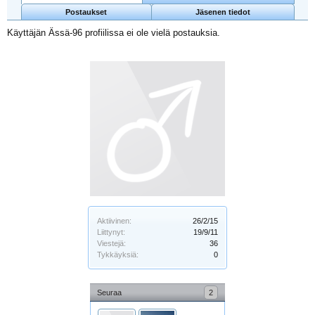
Postaukset
Jäsenen tiedot
Käyttäjän Ässä-96 profiilissa ei ole vielä postauksia.
Aktiivinen:
26/2/15
Liittynyt:
19/9/11
Viestejä:
36
Tykkäyksiä:
0
Seuraa
2