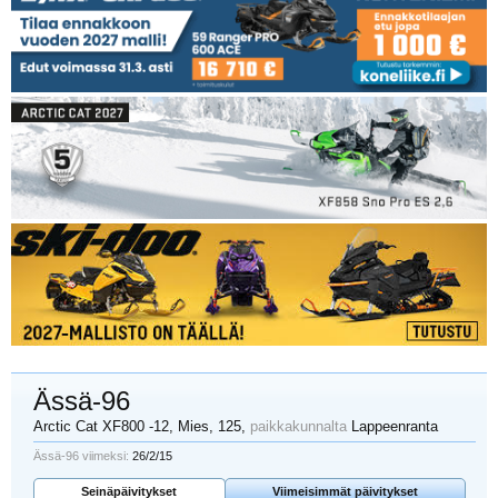
Ässä-96
Arctic Cat XF800 -12
, Mies, 125,
paikkakunnalta
Lappeenranta
Ässä-96 viimeksi:
26/2/15
Seinäpäivitykset
Viimeisimmät päivitykset