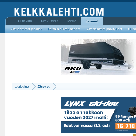
Uutisvirta
Keskustelut
Media
Jäsenet
Aktiivisimmat jäsenet
Paikalla olevat jäsenet
Viimeisimmät päivitykset
Uudet
Uutisvirta
Jäsenet