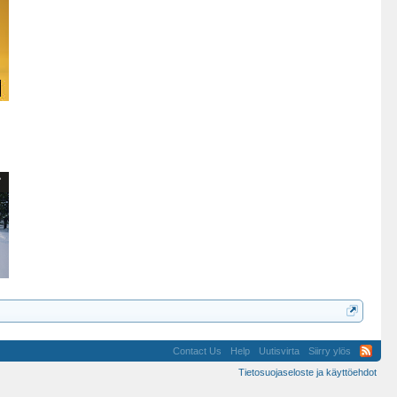
Contact Us
Help
Uutisvirta
Siirry ylös
Tietosuojaseloste ja käyttöehdot