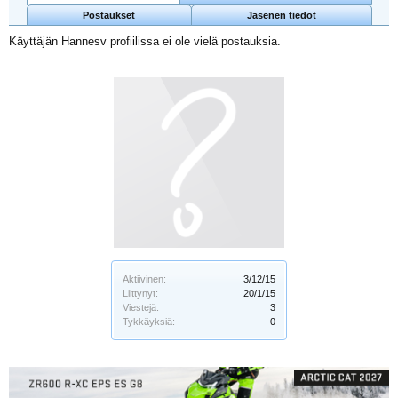
Postaukset
Jäsenen tiedot
Käyttäjän Hannesv profiilissa ei ole vielä postauksia.
Aktiivinen:
3/12/15
Liittynyt:
20/1/15
Viestejä:
3
Tykkäyksiä:
0