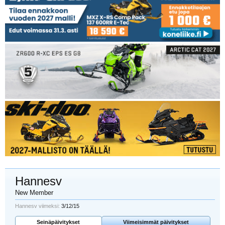
Hannesv
New Member
Hannesv viimeksi:
3/12/15
Seinäpäivitykset
Viimeisimmät päivitykset