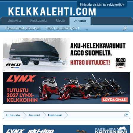
Kirjaudu sisään tai rekisteröidy
Uutisvirta
Keskustelut
Media
Jäsenet
Viimeisimmät päivitykset
Uudet seinäpäivitykset
...
Uutisvirta
Jäsenet
Hannesv