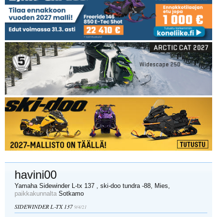
havini00
Yamaha Sidewinder L-tx 137 , ski-doo tundra -88
, Mies,
paikkakunnalta
Sotkamo
SIDEWINDER L-TX 137
9/4/21