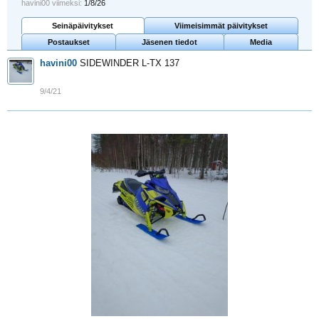
havini00 viimeksi:
1/8/26
Seinäpäivitykset
Viimeisimmät päivitykset
Postaukset
Jäsenen tiedot
Media
havini00
SIDEWINDER L-TX 137
9/4/21