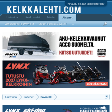
Kirjaudu sisään tai rekisteröidy
Uutisvirta
Keskustelut
Media
Jäsenet
Viimeisimmät päivitykset
Uudet seinäpäivitykset
...
Uutisvirta
Jäsenet
havini00