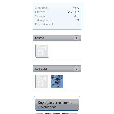
Aktiivinen:
1/8/26
Liittynyt:
26/12/07
Viestejä:
631
Tykkäyksiä:
63
Kuvat & videot:
31
Seuraa
1
Seuraajat
2
Käyttäjän viimeisimmät
kuvat/videot