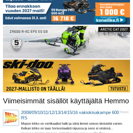
Viimeisimmät sisällöt käyttäjältä Hemmo
2008/09/10/11/12/13/14/15/16 vakiokisakampe 600
Viesti
RS
Mopon lohko on vertikaalisti halki ja siinä liemet seisoo tiivistettä varten.
Kelkan lohko on taas horisontaalisti nipussa ja seos ei sinänsä...