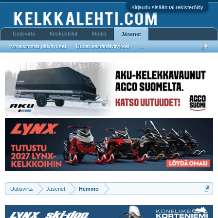
Kirjaudu sisään tai rekisteröidy
Uutisvirta
Keskustelut
Media
Jäsenet
Viimeisimmät päivitykset
Uudet seinäpäivitykset
...
Uutisvirta
Jäsenet
Hemmo