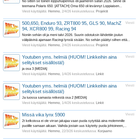
No sitten se toinen loppuhuipennus eli jäämeren safari 2026. Sinne oli
teemana Polaris 650. [ATTACH] Oma 650 oli levännyt Loppiaisen...
Viesti käyttäjältä:
Hemmo
,
2/4/26
keskustelussa:
Projektit
500,650, Enduro 93, ZRT800 95, GLS 90, MachZ
Viesti
94, XCR800 99, Racing 94
Noniin sehän oli ja meni talvi 2026. Suurin odotuksin lähdettiin joulun
välipäivinä ajamaan Racingi lynxiä sisään. No sehän päättyi siihen että...
Viesti käyttäjältä:
Hemmo
,
2/4/26
keskustelussa:
Projektit
Youtuben yms. helmiä (HUOM! Linkkeihin aina
Viesti
selitykset sisällöstä!)
ja osa 3 [MEDIA]
Viesti käyttäjältä:
Hemmo
,
1/4/26
keskustelussa:
Linkit
Youtuben yms. helmiä (HUOM! Linkkeihin aina
Viesti
selitykset sisällöstä!)
Ja tuossa samasta retkestä osa 2 [MEDIA]
Viesti käyttäjältä:
Hemmo
,
1/4/26
keskustelussa:
Linkit
Missä vika lynx 5900
Viesti
2t kelkoissa ei ole virran jakajaa vaan puola sytyttää aina molemmille
puolille samaan aikaan. Vaihda jostain uus käytetty puola johtoineen,...
Viesti käyttäjältä:
Hemmo
,
22/3/26
keskustelussa:
Korjaamo