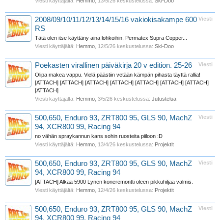
Viesti käyttäjältä:
Hemmo
,
13/5/26
keskustelussa:
Ski-Doo
2008/09/10/11/12/13/14/15/16 vakiokisakampe 600
Viesti
RS
Tätä olen itse käyttäny aina lohkoihin, Permatex Supra Copper...
Viesti käyttäjältä:
Hemmo
,
12/5/26
keskustelussa:
Ski-Doo
Poekasten virallinen päiväkirja 20 v edition. 25-26
Viesti
Olipa makea vappu. Vielä päästiin vetään kämpän pihasta täyttä rallia!
[ATTACH] [ATTACH] [ATTACH] [ATTACH] [ATTACH] [ATTACH] [ATTACH]
[ATTACH]
Viesti käyttäjältä:
Hemmo
,
3/5/26
keskustelussa:
Jutustelua
500,650, Enduro 93, ZRT800 95, GLS 90, MachZ
Viesti
94, XCR800 99, Racing 94
no vähän spraykannun kans sohin ruosteita piiloon :D
Viesti käyttäjältä:
Hemmo
,
13/4/26
keskustelussa:
Projektit
500,650, Enduro 93, ZRT800 95, GLS 90, MachZ
Viesti
94, XCR800 99, Racing 94
[ATTACH] Alkaa 5900 Lynen koneremontti oleen pikkuhiljaa valmis.
Viesti käyttäjältä:
Hemmo
,
12/4/26
keskustelussa:
Projektit
500,650, Enduro 93, ZRT800 95, GLS 90, MachZ
Viesti
94, XCR800 99, Racing 94