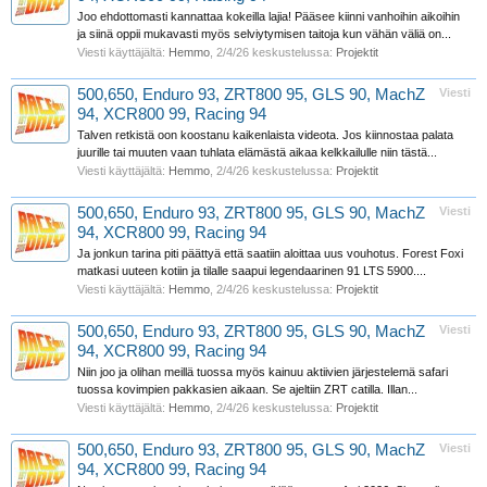
Joo ehdottomasti kannattaa kokeilla lajia! Pääsee kiinni vanhoihin aikoihin
ja siinä oppii mukavasti myös selviytymisen taitoja kun vähän väliä on...
Viesti käyttäjältä:
Hemmo
,
2/4/26
keskustelussa:
Projektit
500,650, Enduro 93, ZRT800 95, GLS 90, MachZ
Viesti
94, XCR800 99, Racing 94
Talven retkistä oon koostanu kaikenlaista videota. Jos kiinnostaa palata
juurille tai muuten vaan tuhlata elämästä aikaa kelkkailulle niin tästä...
Viesti käyttäjältä:
Hemmo
,
2/4/26
keskustelussa:
Projektit
500,650, Enduro 93, ZRT800 95, GLS 90, MachZ
Viesti
94, XCR800 99, Racing 94
Ja jonkun tarina piti päättyä että saatiin aloittaa uus vouhotus. Forest Foxi
matkasi uuteen kotiin ja tilalle saapui legendaarinen 91 LTS 5900....
Viesti käyttäjältä:
Hemmo
,
2/4/26
keskustelussa:
Projektit
500,650, Enduro 93, ZRT800 95, GLS 90, MachZ
Viesti
94, XCR800 99, Racing 94
Niin joo ja olihan meillä tuossa myös kainuu aktiivien järjestelemä safari
tuossa kovimpien pakkasien aikaan. Se ajeltiin ZRT catilla. Illan...
Viesti käyttäjältä:
Hemmo
,
2/4/26
keskustelussa:
Projektit
500,650, Enduro 93, ZRT800 95, GLS 90, MachZ
Viesti
94, XCR800 99, Racing 94