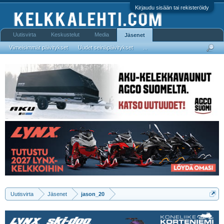
Kirjaudu sisään tai rekisteröidy
Uutisvirta
Keskustelut
Media
Jäsenet
Viimeisimmät päivitykset
Uudet seinäpäivitykset
...
Uutisvirta
Jäsenet
jason_20