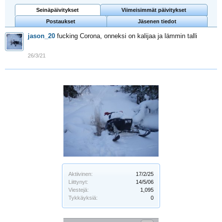
Seinäpäivitykset
Viimeisimmät päivitykset
Postaukset
Jäsenen tiedot
jason_20
fucking Corona, onneksi on kalijaa ja lämmin talli
26/3/21
Aktiivinen:
17/2/25
Liittynyt:
14/5/06
Viestejä:
1,095
Tykkäyksiä:
0