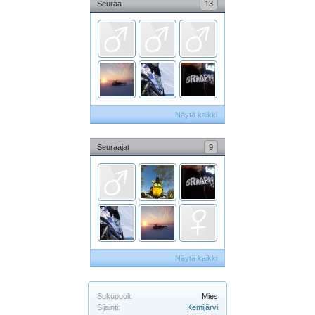
Seuraa
13
Näytä kaikki
Seuraajat
9
Näytä kaikki
Sukupuoli:
Mies
Sijainti:
Kemijärvi