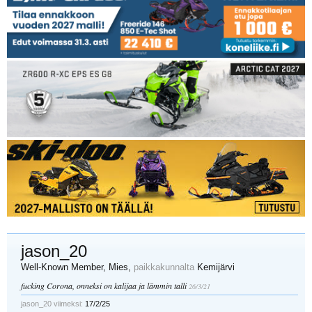
jason_20
Well-Known Member
, Mies,
paikkakunnalta
Kemijärvi
fucking Corona, onneksi on kalijaa ja lämmin talli
26/3/21
jason_20 viimeksi:
17/2/25