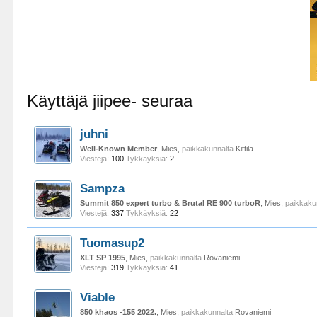
Käyttäjä jiipee- seuraa
juhni
Well-Known Member
, Mies,
paikkakunnalta
Kittilä
Viestejä:
100
Tykkäyksiä:
2
Sampza
Summit 850 expert turbo & Brutal RE 900 turboR
, Mies,
paikkaku
Viestejä:
337
Tykkäyksiä:
22
Tuomasup2
XLT SP 1995
, Mies,
paikkakunnalta
Rovaniemi
Viestejä:
319
Tykkäyksiä:
41
Viable
850 khaos -155 2022.
, Mies,
paikkakunnalta
Rovaniemi