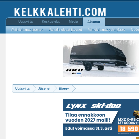
Uutisvirta
Keskustelut
Media
Jäsenet
Aktiivisimmat jäsenet
Paikalla olevat jäsenet
Viimeisimmät päivitykset
Uudet
Uutisvirta
Jäsenet
jiipee-