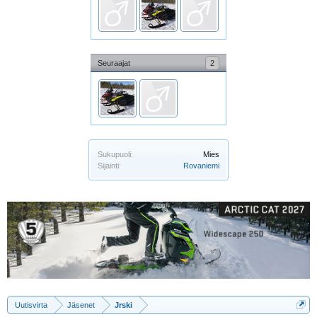
Seuraajat
2
Sukupuoli:
Mies
Sijainti:
Rovaniemi
Uutisvirta
Jäsenet
Jrski