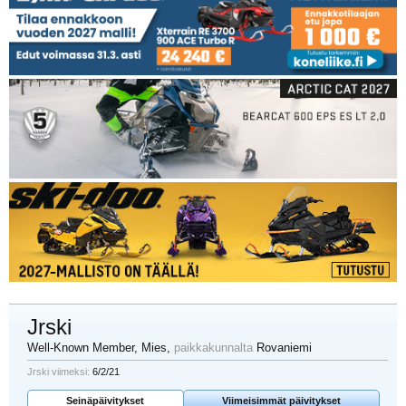
Jrski
Well-Known Member
, Mies,
paikkakunnalta
Rovaniemi
Jrski viimeksi:
6/2/21
Seinäpäivitykset
Viimeisimmät päivitykset