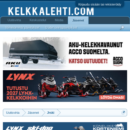
Kirjaudu sisään tai rekisteröidy
Uutisvirta
Keskustelut
Media
Jäsenet
Viimeisimmät päivitykset
Uudet seinäpäivitykset
...
Uutisvirta
Jäsenet
Jrski