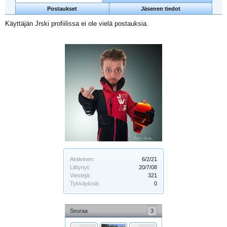
Postaukset
Jäsenen tiedot
Käyttäjän Jrski profiilissa ei ole vielä postauksia.
Aktiivinen:
6/2/21
Liittynyt:
20/7/08
Viestejä:
321
Tykkäyksiä:
0
Seuraa
3