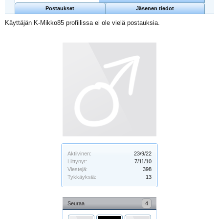
Postaukset
Jäsenen tiedot
Käyttäjän K-Mikko85 profiilissa ei ole vielä postauksia.
Aktiivinen:
23/9/22
Liittynyt:
7/11/10
Viestejä:
398
Tykkäyksiä:
13
Seuraa
4