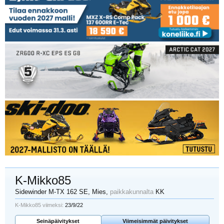
K-Mikko85
Sidewinder M-TX 162 SE
, Mies,
paikkakunnalta
KK
K-Mikko85 viimeksi:
23/9/22
Seinäpäivitykset
Viimeisimmät päivitykset