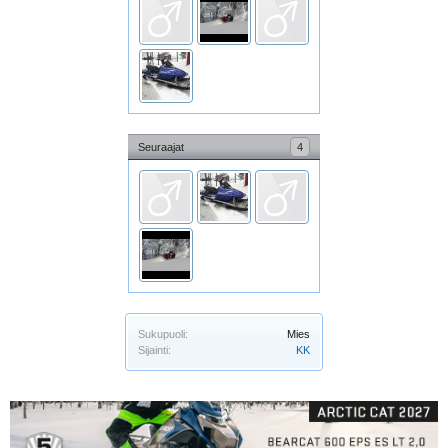
Seuraajat
4
Sukupuoli:
Mies
Sijainti:
KK