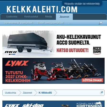
Kirjaudu sisään tai rekisteröidy
Uutisvirta
Keskustelut
Media
Jäsenet
Viimeisimmät päivitykset
Uudet seinäpäivitykset
...
Uutisvirta
Jäsenet
K-Mikko85