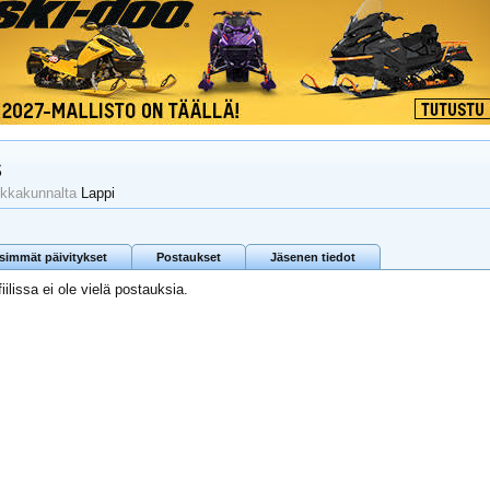
s
ikkakunnalta
Lappi
isimmät päivitykset
Postaukset
Jäsenen tiedot
iilissa ei ole vielä postauksia.