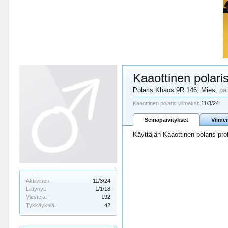
Kaaottinen polari
Polaris Khaos 9R 146
, Mies,
pa
Kaaottinen polaris viimeksi:
11/3/24
Seinäpäivitykset
Viime
Käyttäjän Kaaottinen polaris prof
Aktiivinen:
11/3/24
Liittynyt:
1/1/18
Viestejä:
192
Tykkäyksiä:
42