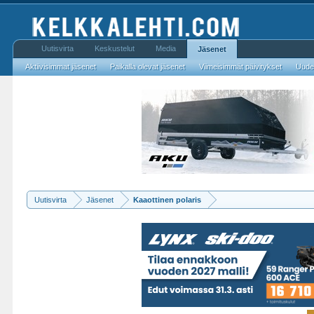
Uutisvirta
Keskustelut
Media
Jäsenet
Aktiivisimmat jäsenet
Paikalla olevat jäsenet
Viimeisimmät päivitykset
Uudet
Uutisvirta
Jäsenet
Kaaottinen polaris