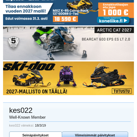
kes022
Well-Known Member
kes022 viimeksi:
18/3/19
Seinäpäivitykset
Viimeisimmät päivitykset