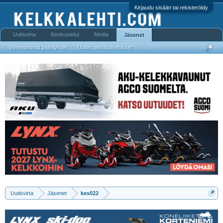
Kirjaudu sisään tai rekisteröidy
Uutisvirta
Keskustelut
Media
Jäsenet
Viimeisimmät päivitykset
Uudet seinäpäivitykset
...
Uutisvirta
Jäsenet
kes022