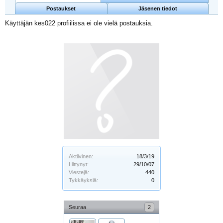
Postaukset
Jäsenen tiedot
Käyttäjän kes022 profiilissa ei ole vielä postauksia.
Aktiivinen:
18/3/19
Liittynyt:
29/10/07
Viestejä:
440
Tykkäyksiä:
0
Seuraa
2