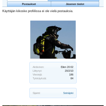
Postaukset
Jäsenen tiedot
Käyttäjän kikoske profiilissa ei ole vielä postauksia.
Aktiivinen:
Eilen 20:02
Liittynyt:
20/2/10
Viestejä:
186
Tykkäyksiä:
84
Sijainti:
Seinäjoki