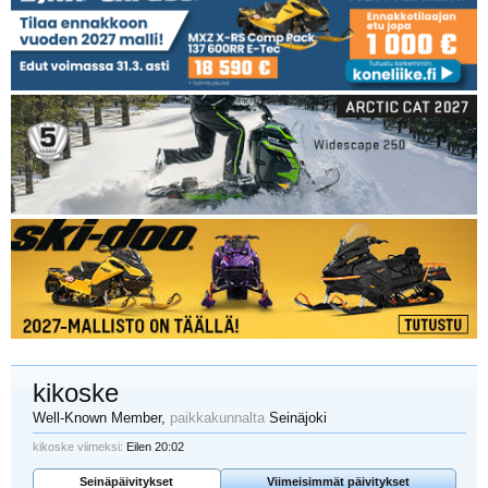
kikoske
Well-Known Member
,
paikkakunnalta
Seinäjoki
kikoske viimeksi:
Eilen 20:02
Seinäpäivitykset
Viimeisimmät päivitykset