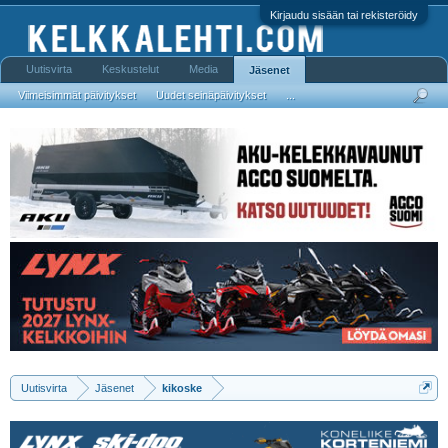
Kirjaudu sisään tai rekisteröidy
Uutisvirta
Keskustelut
Media
Jäsenet
Viimeisimmät päivitykset
Uudet seinäpäivitykset
...
Uutisvirta
Jäsenet
kikoske