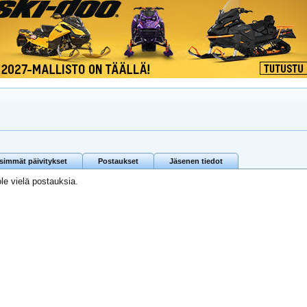
isimmät päivitykset
Postaukset
Jäsenen tiedot
ole vielä postauksia.