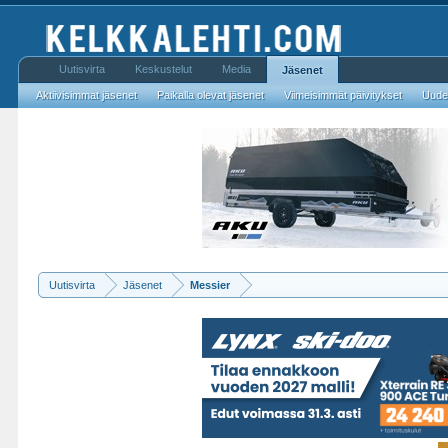
Uutisvirta
Keskustelut
Media
Jäsenet
Aktiivisimmat jäsenet
Paikalla olevat jäsenet
Viimeisimmät päivitykset
Uudet
Uutisvirta
Jäsenet
Messier