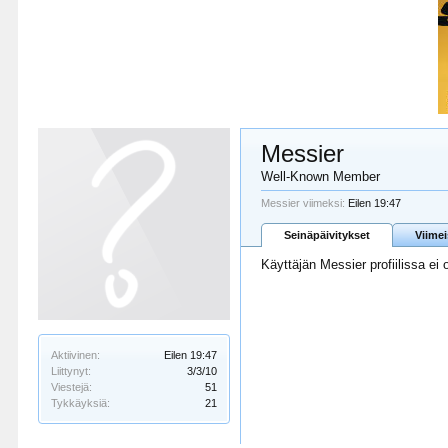
Messier
Well-Known Member
Messier viimeksi:
Eilen 19:47
Seinäpäivitykset
Viime
Käyttäjän Messier profiilissa ei 
Aktiivinen:
Eilen 19:47
Liittynyt:
3/3/10
Viestejä:
51
Tykkäyksiä:
21