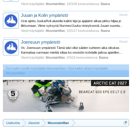
Viesti käyttäjältä:
MountainMan
,
10/3/26
keskustelussa:
Baana
Juuan ja Kolin ympäristö
Viesti
Urat ajettu Juuka/Koli alueella kaikki läpi ja ajajiakin alkaa pikku hiljaa jo
liikkumaan. Viime syksynä Nurmes/Juuka risteyksestä Juuan suunta...
Viesti käyttäjältä:
MountainMan
,
10/1/17
keskustelussa:
Baana
Joensuun ympäristö
Viesti
Vs: Joensuun ympäristö Tämä talvi ollut säiden suhteen aika oikukas.
Kannattaa varmaan miettiä siltaa ko.vesistön kohdalle jatkoa ajatellen....
Viesti käyttäjältä:
MountainMan
,
2/3/16
keskustelussa:
Baana
Etsi kaikki sisältö käyttäjältä MountainMan
Etsi kaikki aiheet käyttäjältä
MountainMan
Uutisvirta
Jäsenet
MountainMan