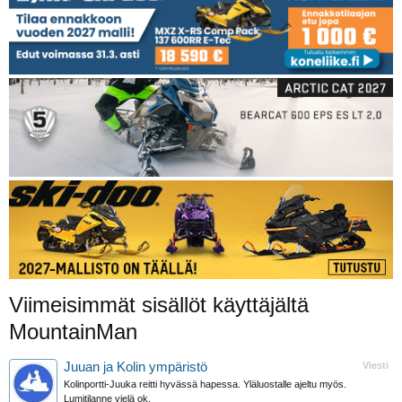
Viimeisimmät sisällöt käyttäjältä
MountainMan
Juuan ja Kolin ympäristö
Viesti
Kolinportti-Juuka reitti hyvässä hapessa. Yläluostalle ajeltu myös.
Lumitilanne vielä ok.