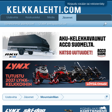
Kirjaudu sisään tai rekisteröidy
Uutisvirta
Keskustelut
Media
Jäsenet
Viimeisimmät päivitykset
Uudet seinäpäivitykset
...
Uutisvirta
Jäsenet
MountainMan