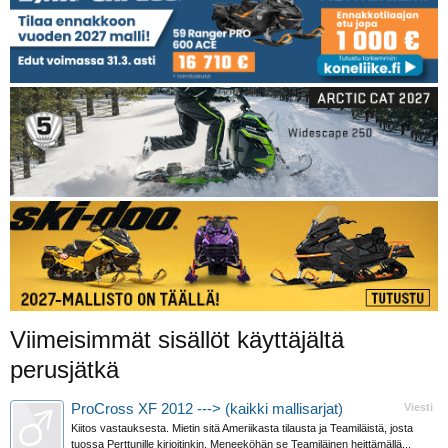
Viimeisimmät sisällöt käyttäjältä
perusjätkä
ProCross XF 2012 ---> (kaikki mallisarjat)
Viesti
Kiitos vastauksesta. Mietin sitä Ameriikasta tilausta ja Teamiläistä, josta
tuossa Perttunille kirjoitinkin. Meneeköhän se Teamiläinen heittämällä...