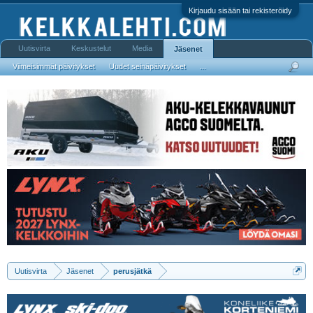
Kirjaudu sisään tai rekisteröidy
Uutisvirta
Keskustelut
Media
Jäsenet
Viimeisimmät päivitykset
Uudet seinäpäivitykset
...
Uutisvirta
Jäsenet
perusjätkä