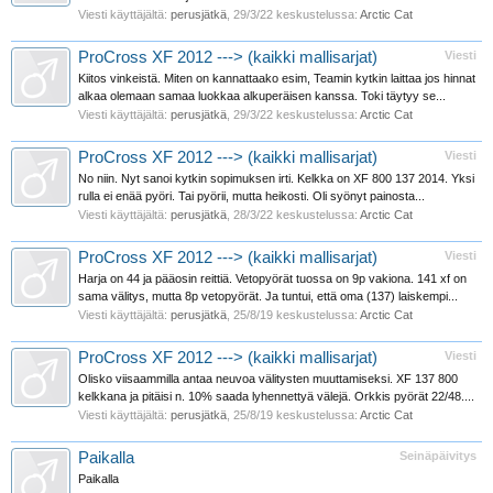
Viesti käyttäjältä:
perusjätkä
,
29/3/22
keskustelussa:
Arctic Cat
ProCross XF 2012 ---> (kaikki mallisarjat)
Viesti
Kiitos vinkeistä. Miten on kannattaako esim, Teamin kytkin laittaa jos hinnat
alkaa olemaan samaa luokkaa alkuperäisen kanssa. Toki täytyy se...
Viesti käyttäjältä:
perusjätkä
,
29/3/22
keskustelussa:
Arctic Cat
ProCross XF 2012 ---> (kaikki mallisarjat)
Viesti
No niin. Nyt sanoi kytkin sopimuksen irti. Kelkka on XF 800 137 2014. Yksi
rulla ei enää pyöri. Tai pyörii, mutta heikosti. Oli syönyt painosta...
Viesti käyttäjältä:
perusjätkä
,
28/3/22
keskustelussa:
Arctic Cat
ProCross XF 2012 ---> (kaikki mallisarjat)
Viesti
Harja on 44 ja pääosin reittiä. Vetopyörät tuossa on 9p vakiona. 141 xf on
sama välitys, mutta 8p vetopyörät. Ja tuntui, että oma (137) laiskempi...
Viesti käyttäjältä:
perusjätkä
,
25/8/19
keskustelussa:
Arctic Cat
ProCross XF 2012 ---> (kaikki mallisarjat)
Viesti
Olisko viisaammilla antaa neuvoa välitysten muuttamiseksi. XF 137 800
kelkkana ja pitäisi n. 10% saada lyhennettyä välejä. Orkkis pyörät 22/48....
Viesti käyttäjältä:
perusjätkä
,
25/8/19
keskustelussa:
Arctic Cat
Paikalla
Seinäpäivitys
Paikalla