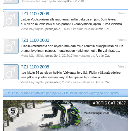
Statuspäivitys käyttäjältä
perusjätkä
,
6/12/18
TZ1 1100 2009
Viesti
Laitoin Vuotsolaisen alle muutaman millin paksuisen ja n. 5cm leveän
suikaleen muovia köliksi niin parantui kääntyminen jäljellä. Kiitos vinkistä...
Viesti käyttäjältä:
perusjätkä
,
11/3/17
keskustelussa:
Arctic Cat
TZ1 1100 2009
Viesti
Tilasin Ameriikasta sen ohjeen mukaan mikä remmin suojapellissä oli. En
ottanut kytkimen painoja, mutta jousen kytkimeen otin. En vain katso...
Viesti käyttäjältä:
perusjätkä
,
27/2/17
keskustelussa:
Arctic Cat
TZ1 1100 2009
Viesti
Itse laitoin 36 asteisen helixin. Vaikuttaa hyvältä. Pidän välitystä edelleen
liian pitkänä ja olen metsästänyt 8 hampaisia läpi vetäviä...
Viesti käyttäjältä:
perusjätkä
,
26/2/17
keskustelussa:
Arctic Cat
Etsi kaikki sisältö käyttäjältä perusjätkä
Etsi kaikki aiheet käyttäjältä perusjätkä