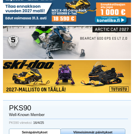
PKS90
Well-Known Member
PKS90 viimeksi:
16/4/25
Seinäpäivitykset
Viimeisimmät päivitykset