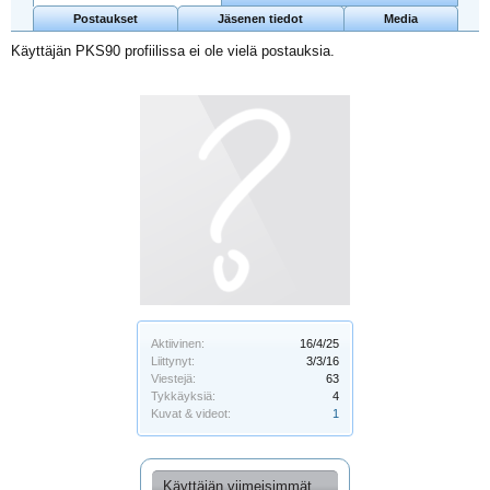
Postaukset
Jäsenen tiedot
Media
Käyttäjän PKS90 profiilissa ei ole vielä postauksia.
Aktiivinen:
16/4/25
Liittynyt:
3/3/16
Viestejä:
63
Tykkäyksiä:
4
Kuvat & videot:
1
Käyttäjän viimeisimmät