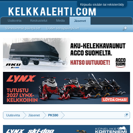
Kirjaudu sisään tai rekisteröidy
Uutisvirta
Keskustelut
Media
Jäsenet
Viimeisimmät päivitykset
Uudet seinäpäivitykset
...
Uutisvirta
Jäsenet
PKS90